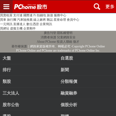
登入
註冊
PChome首頁
線上購物
24h購物
書店
露天拍賣
比比昂代購
新聞
/
氣象
股市
個人新聞台
廣告刊登
加入聯播網
全球購物
買賣租屋
支付連
國際連
Pi 拍錢包
旅遊
服務中心
買車
旅行團
汽車險推薦
線上麻將
雜誌
星座命理
會員中心
一元簡訊
直播達人
數位憑證
企業簡訊
買網址
虛擬主機
企業郵件
廣告刊登
隱私權聲明
消費者保護
兒童網路安全
About PChome
投資人聯絡
徵才
著作權保護
｜網路家庭版權所有、轉載必究
‧Copyright PChome Online
PChome Online and PChome are trademarks of PChome Online Inc.
大盤
自選股
排行
新聞
類股
分類報價
三大法人
融資融券
股市公告
個股分析