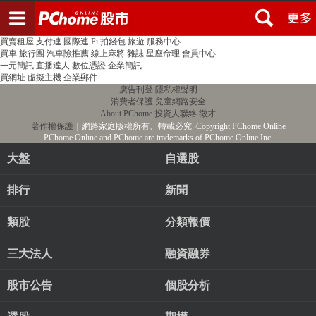
登入
註冊
PChome首頁
線上購物
24h購物
書店
露天拍賣
比比昂代購
新聞
/
氣象
股市
個人新聞台
廣告刊登
加入聯播網
全球購物
買賣租屋
支付連
國際連
Pi 拍錢包
旅遊
服務中心
買車
旅行團
汽車險推薦
線上麻將
雜誌
星座命理
會員中心
一元簡訊
直播達人
數位憑證
企業簡訊
買網址
虛擬主機
企業郵件
廣告刊登
隱私權聲明
消費者保護
兒童網路安全
About PChome
投資人聯絡
徵才
著作權保護
｜網路家庭版權所有、轉載必究
‧Copyright PChome Online
PChome Online and PChome are trademarks of PChome Online Inc.
大盤
自選股
排行
新聞
類股
分類報價
三大法人
融資融券
股市公告
個股分析