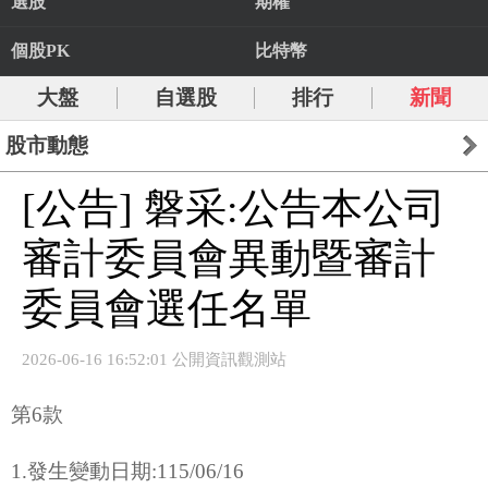
選股
期權
個股PK
比特幣
大盤
自選股
排行
新聞
股市動態
[公告] 磐采:公告本公司
審計委員會異動暨審計
委員會選任名單
2026-06-16 16:52:01 公開資訊觀測站
第6款
1.發生變動日期:115/06/16