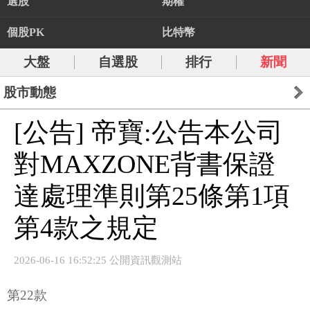
選股
期權
個股PK
比特幣
大盤
自選股
排行
新聞
股市動態
[公告] 帝寶:公告本公司
對MAXZONE背書保證
達處理準則第25條第1項
第4款之規定
2026-06-16 16:52:25 公開資訊觀測站
第22款