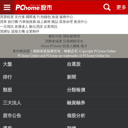
登入
註冊
PChome首頁
線上購物
24h購物
書店
露天拍賣
比比昂代購
新聞
/
氣象
股市
個人新聞台
廣告刊登
加入聯播網
全球購物
買賣租屋
支付連
國際連
Pi 拍錢包
旅遊
服務中心
買車
旅行團
汽車險推薦
線上麻將
雜誌
星座命理
會員中心
一元簡訊
直播達人
數位憑證
企業簡訊
買網址
虛擬主機
企業郵件
廣告刊登
隱私權聲明
消費者保護
兒童網路安全
About PChome
投資人聯絡
徵才
著作權保護
｜網路家庭版權所有、轉載必究
‧Copyright PChome Online
PChome Online and PChome are trademarks of PChome Online Inc.
大盤
自選股
排行
新聞
類股
分類報價
三大法人
融資融券
股市公告
個股分析