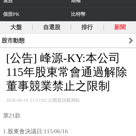
選股
期權
個股PK
比特幣
大盤
自選股
排行
新聞
股市動態
[公告] 峰源-KY:本公司
115年股東常會通過解除
董事競業禁止之限制
2026-06-16 21:57:02 公開資訊觀測站
第21款
1.股東會決議日:115/06/16