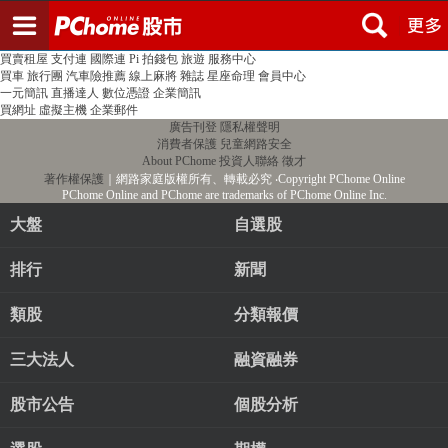
登入
註冊
PChome首頁
線上購物
24h購物
書店
露天拍賣
比比昂代購
新聞
/
氣象
股市
個人新聞台
廣告刊登
加入聯播網
全球購物
買賣租屋
支付連
國際連
Pi 拍錢包
旅遊
服務中心
買車
旅行團
汽車險推薦
線上麻將
雜誌
星座命理
會員中心
一元簡訊
直播達人
數位憑證
企業簡訊
買網址
虛擬主機
企業郵件
廣告刊登
隱私權聲明
消費者保護
兒童網路安全
About PChome
投資人聯絡
徵才
著作權保護
｜網路家庭版權所有、轉載必究
‧Copyright PChome Online
PChome Online and PChome are trademarks of PChome Online Inc.
大盤
自選股
排行
新聞
類股
分類報價
三大法人
融資融券
股市公告
個股分析