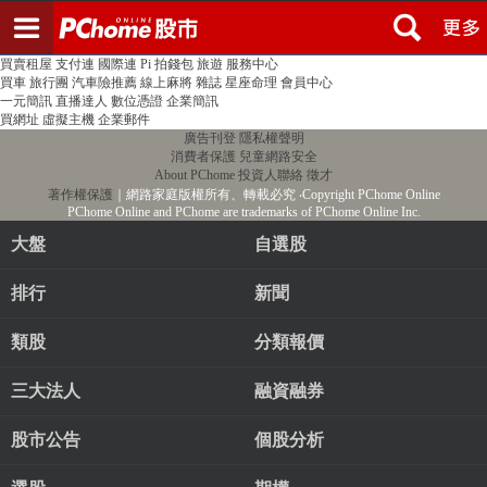
登入
註冊
PChome首頁
線上購物
24h購物
書店
露天拍賣
比比昂代購
新聞
/
氣象
股市
個人新聞台
廣告刊登
加入聯播網
全球購物
買賣租屋
支付連
國際連
Pi 拍錢包
旅遊
服務中心
買車
旅行團
汽車險推薦
線上麻將
雜誌
星座命理
會員中心
一元簡訊
直播達人
數位憑證
企業簡訊
買網址
虛擬主機
企業郵件
廣告刊登
隱私權聲明
消費者保護
兒童網路安全
About PChome
投資人聯絡
徵才
著作權保護
｜網路家庭版權所有、轉載必究
‧Copyright PChome Online
PChome Online and PChome are trademarks of PChome Online Inc.
大盤
自選股
排行
新聞
類股
分類報價
三大法人
融資融券
股市公告
個股分析