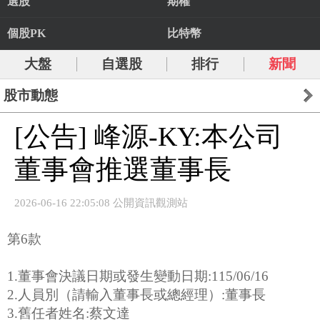
選股
期權
個股PK
比特幣
大盤
自選股
排行
新聞
股市動態
[公告] 峰源-KY:本公司
董事會推選董事長
2026-06-16 22:05:08 公開資訊觀測站
第6款
1.董事會決議日期或發生變動日期:115/06/16
2.人員別（請輸入董事長或總經理）:董事長
3.舊任者姓名:蔡文達