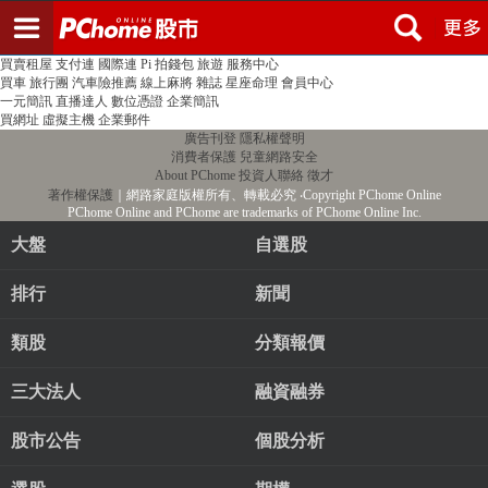
登入
註冊
PChome首頁
線上購物
24h購物
書店
露天拍賣
比比昂代購
新聞
/
氣象
股市
個人新聞台
廣告刊登
加入聯播網
全球購物
買賣租屋
支付連
國際連
Pi 拍錢包
旅遊
服務中心
買車
旅行團
汽車險推薦
線上麻將
雜誌
星座命理
會員中心
一元簡訊
直播達人
數位憑證
企業簡訊
買網址
虛擬主機
企業郵件
廣告刊登
隱私權聲明
消費者保護
兒童網路安全
About PChome
投資人聯絡
徵才
著作權保護
｜網路家庭版權所有、轉載必究
‧Copyright PChome Online
PChome Online and PChome are trademarks of PChome Online Inc.
大盤
自選股
排行
新聞
類股
分類報價
三大法人
融資融券
股市公告
個股分析