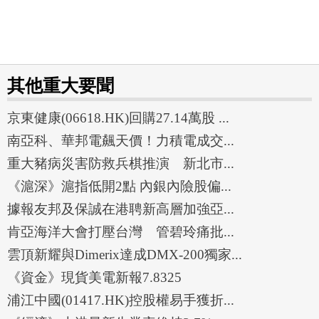
其他重大要聞
京東健康(06618.HK)回購27.14萬股 ...
南亞科、華邦電飆天價！力積電成交...
重大豬病災害防救兵棋推演 新北市...
《滬深》滬指低開2點 內銀內險股偏...
據報友邦及保誠在港聘新高層加強亞...
肯亞海洋大會打壓台灣 管碧玲痛批...
雲頂新耀與Dimerix達成DMX-200獨家...
《資金》現貨美電新報7.8325
浦江中國(01417.HK)控股權易手獲折...