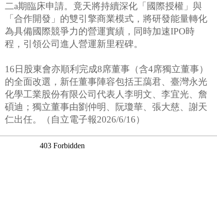
二a期臨床申請。竟天將持續深化「國際授權」與
「合作開發」的雙引擎商業模式，將研發能量轉化
為具備國際競爭力的營運實績，同時加速IPO時
程，引領公司進人營運新里程碑。
16日股東會亦順利完成8席董事（含4席獨立董事）
的全面改選，新任董事陣容包括王藹君、臺灣永光
化學工業股份有限公司代表人李明文、李宜光、詹
碩迪；獨立董事由劉仲明、阮瓊華、張大慈、謝天
仁出任。（自立電子報2026/6/16）