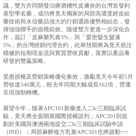
議，雙方共同開發治療酒糟性皮膚炎的台灣首發利
基型學名藥，成功將竟天獨家的局部高濃度經皮給
藥技術與永信藥品強大的行銷通路優勢相結合，發
揮強強聯手的規模綜效。隨後雙方更進一步深化合
作，簽訂「皮麻樂乳膏5%」與「愛密髮生髮液
5%」的台灣經銷代理合約，此舉預期將為竟天挹注
穩健的短期現金流與實質營收貢獻，落實以產品養
研發的雙贏策略。
受惠授權及營銷策略優化奏效，激勵竟天今年前5月
營收達540萬元，較去年同期大幅成長162倍，營運
呈現強勁轉機。
展望今年，隨著APC101新藥進入二b/三期臨床試
驗，竟天將全面開展國際授權談判；APC201則規
劃於美國與澳洲兩地提交二b/三期臨床試驗申請
（IND）；局部麻醉複方乳膏APC501也將啟動一/