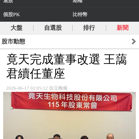
選股
期權
個股PK
比特幣
大盤
自選股
排行
新聞
股市動態
竟天完成董事改選 王藹
君續任董座
2026-06-17 02:05:12 自立晚報