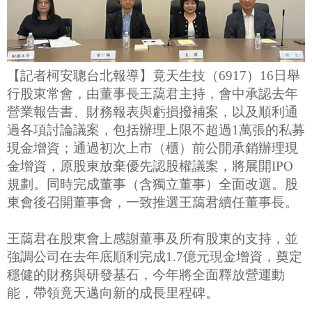
【記者柯安聰台北報導】竟天生技（6917）16日舉
行股東常會，由董事長王藹君主持，會中承認去年
營業報告書、財務報表與虧損撥補案，以及順利通
過各項討論議案，包括辦理上限不超過1萬張的私募
現金增資；通過初次上市（櫃）前公開承銷辦理現
金增資，原股東放棄優先認股權議案，將展開IPO
規劃。同時完成董事（含獨立董事）全面改選。股
東會後召開董事會，一致推選王藹君續任董事長。
王藹君在股東會上感謝董事及所有股東的支持，並
強調公司在去年底順利完成1.7億元現金增資，奠定
穩健的財務與研發基石，今年將全面釋放營運動
能，帶領竟天邁向新的成長里程碑。