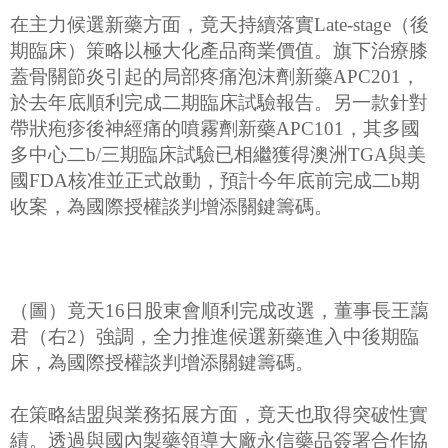
在主力候選新藥方面，竟天持續落實Late-stage（後
期臨床）策略以極大化產品商業價值。旗下治療膝
蓋骨關節炎引起的局部疼痛泡沫劑新藥APC201，
於去年底順利完成二期臨床試驗報告。另一款針對
帶狀疱疹後神經痛的噴霧劑新藥APC101，其多國
多中心二b/三期臨床試驗已相繼獲得澳洲TGA與美
國FDA核准並正式啟動，預計今年底前完成二b期
收案，為國際授權談判增添關鍵籌碼。
（圖）竟天16日股東會順利完成改選，董事長王藹
君（右2）強調，全力推進候選新藥進入中後期臨
床，為國際授權談判增添關鍵籌碼。
在策略結盟與業務拓展方面，竟天也取得突破性實
績。透過與國內製藥領導大廠永信藥品簽署合作協