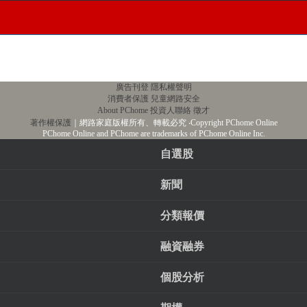
廣告刊登
隱私權聲明
消費者保護
兒童網路安全
About PChome
投資人聯絡
徵才
著作權保護
｜網路家庭版權所有、轉載必究
‧Copyright PChome Online
PChome Online and PChome are trademarks of PChome Online Inc.
自選股
新聞
分類報價
融資融券
個股分析