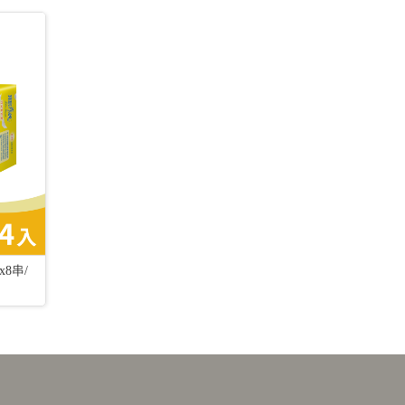
8串/
MyCard 3000點虛擬點數卡
【NWT 威技】
電風扇 WPF-14P