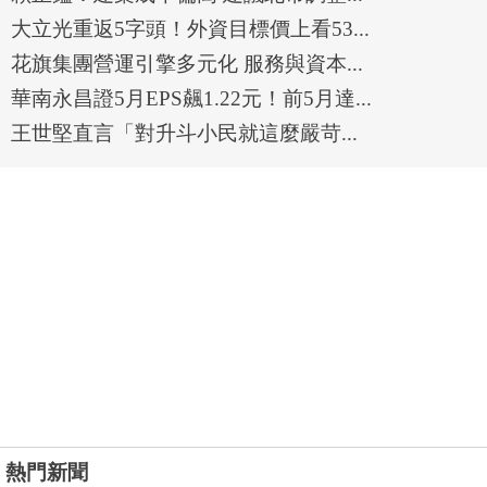
大立光重返5字頭！外資目標價上看53...
花旗集團營運引擎多元化 服務與資本...
華南永昌證5月EPS飆1.22元！前5月達...
王世堅直言「對升斗小民就這麼嚴苛...
熱門新聞