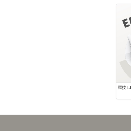
子口味(52g*6
ACER EK271 P6 節能護眼螢幕(27型/FHD/
羅技 
144Hz/1ms/HDMI/VGA/IPS)