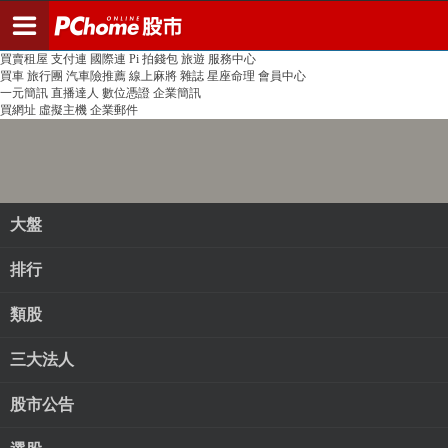
登入
註冊
PChome首頁
線上購物
24h購物
書店
露天拍賣
比比昂代購
新聞
/
氣象
股市
個人新聞台
廣告刊登
加入聯播網
全球購物
買賣租屋
支付連
國際連
Pi 拍錢包
旅遊
服務中心
買車
旅行團
汽車險推薦
線上麻將
雜誌
星座命理
會員中心
一元簡訊
直播達人
數位憑證
企業簡訊
買網址
虛擬主機
企業郵件
大盤
排行
類股
三大法人
股市公告