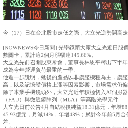
今（17）日在台北股市走低之際，大立光逆勢開高走高，
[NOWNEWS今日新聞] 光學鏡頭大廠大立光近日
數關卡，累計這2個月漲幅達145.66%。
大立光先前召開股東常會，董事長林恩平釋出下半年
成為今年營運負荷最重的一季。
他進一步說明，延後的產品以非旗艦機種為主，旗艦
高，以及記憶體價格上漲等因素影響，市場需求仍偏
除了本業手機鏡頭外，大立光近年積極切入AI伺服器
（FAU）與微透鏡陣列（MLA）等高階光學元件。
大立光日前公告4月自結稅後純益18.31億元，年增88
45.93億元，月減14%，年增43%；累計今年前5
差。