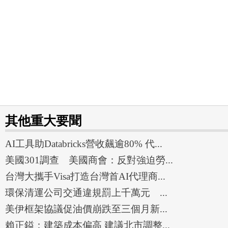
其他重大要聞
AI工具助Databricks營收飆逾80% 代...
美國301調查 美國商會：反對強迫勞...
台灣大攜手Visa打造台灣首AI代理商...
環保清運公司交通違規罰上千萬元 ...
美伊框架協議促油價崩跌至三個月新...
賴正鎰：建築成本偏高 建議北市調整...