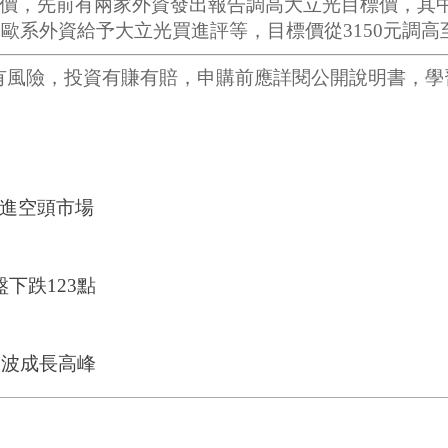
價，先前有兩家外資發出報告調高大立光目標價，其中
歐系外資給予大立光買進評等，目標價從3150元調高至
有風險，投資有賺有賠，申購前應詳閱公開說明書，學
進空頭市場
下跌123點
一波成長高峰