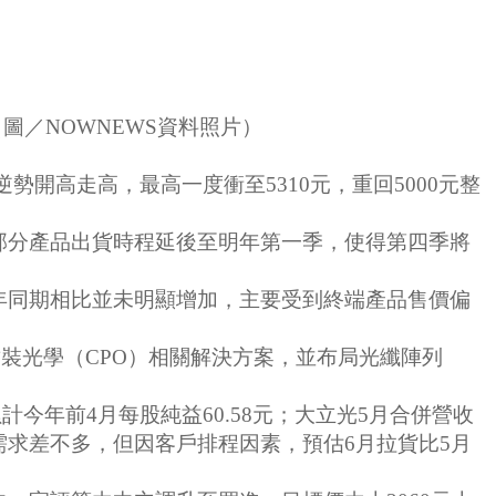
（圖／NOWNEWS資料照片）
勢開高走高，最高一度衝至5310元，重回5000元整
部分產品出貨時程延後至明年第一季，使得第四季將
年同期相比並未明顯增加，主要受到終端產品售價偏
封裝光學（CPO）相關解決方案，並布局光纖陣列
累計今年前4月每股純益60.58元；大立光5月合併營收
客戶需求差不多，但因客戶排程因素，預估6月拉貨比5月