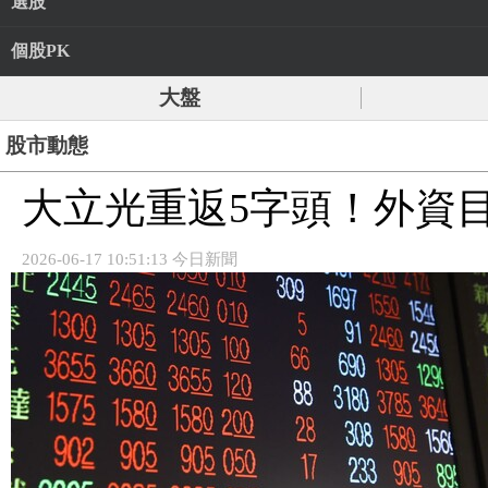
選股
個股PK
大盤
股市動態
大立光重返5字頭！外資目
2026-06-17 10:51:13 今日新聞