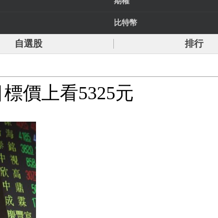
期權
比特幣
自選股
排行
標價上看5325元