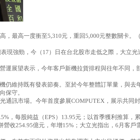
最高一度衝至5,310元，重回5,000元整數關卡。
股價表現強勁，今（17）日在台北股市走低之際，大立光逆
營運展望表示，今年客戶新機拉貨排程與往年不同，
機仍維持既有發表節奏。至於今年整體訂單量，與去
向保守。
光通訊市場。今年首度參展COMPUTEX，展示共同
.5%，每股純益（EPS）13.95元；以首季獲利推算，
月合併營收254.95億元，年增15%；大立光指出，6月