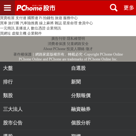
登入
註冊
PChome首頁
線上購物
24h購物
書店
露天拍賣
比比昂代購
新聞
/
氣象
股市
個人新聞台
廣告刊登
加入聯播網
全球購物
買賣租屋
支付連
國際連
Pi 拍錢包
旅遊
服務中心
買車
旅行團
汽車險推薦
線上麻將
雜誌
星座命理
會員中心
一元簡訊
直播達人
數位憑證
企業簡訊
買網址
虛擬主機
企業郵件
廣告刊登
隱私權聲明
消費者保護
兒童網路安全
About PChome
投資人聯絡
徵才
著作權保護
｜網路家庭版權所有、轉載必究
‧Copyright PChome Online
PChome Online and PChome are trademarks of PChome Online Inc.
大盤
自選股
排行
新聞
類股
分類報價
三大法人
融資融券
股市公告
個股分析