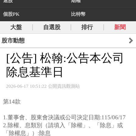
選股
期權
個股PK
比特幣
大盤
自選股
排行
新聞
股市動態
[公告] 松翰:公告本公司
除息基準日
2026-06-17 10:51:22 公開資訊觀測站
第14款
1.董事會、股東會決議或公司決定日期:115/06/17
2.除權、息類別（請填入「除權」、「除息」或
「除權息」）:除息