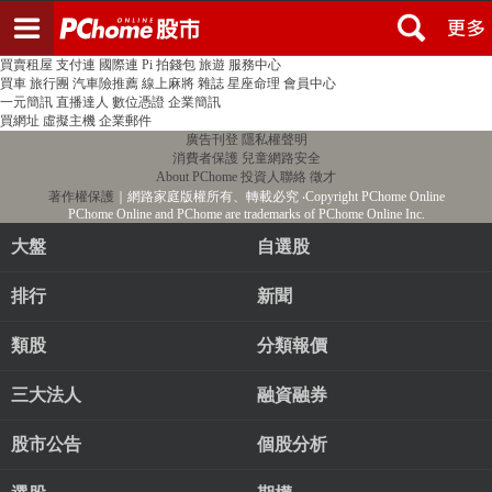
登入
註冊
PChome首頁
線上購物
24h購物
書店
露天拍賣
比比昂代購
新聞
/
氣象
股市
個人新聞台
廣告刊登
加入聯播網
全球購物
買賣租屋
支付連
國際連
Pi 拍錢包
旅遊
服務中心
買車
旅行團
汽車險推薦
線上麻將
雜誌
星座命理
會員中心
一元簡訊
直播達人
數位憑證
企業簡訊
買網址
虛擬主機
企業郵件
廣告刊登
隱私權聲明
消費者保護
兒童網路安全
About PChome
投資人聯絡
徵才
著作權保護
｜網路家庭版權所有、轉載必究
‧Copyright PChome Online
PChome Online and PChome are trademarks of PChome Online Inc.
大盤
自選股
排行
新聞
類股
分類報價
三大法人
融資融券
股市公告
個股分析