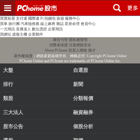
登入
註冊
PChome首頁
線上購物
24h購物
書店
露天拍賣
比比昂代購
新聞
/
氣象
股市
個人新聞台
廣告刊登
加入聯播網
全球購物
買賣租屋
支付連
國際連
Pi 拍錢包
旅遊
服務中心
買車
旅行團
汽車險推薦
線上麻將
雜誌
星座命理
會員中心
一元簡訊
直播達人
數位憑證
企業簡訊
買網址
虛擬主機
企業郵件
廣告刊登
隱私權聲明
消費者保護
兒童網路安全
About PChome
投資人聯絡
徵才
著作權保護
｜網路家庭版權所有、轉載必究
‧Copyright PChome Online
PChome Online and PChome are trademarks of PChome Online Inc.
大盤
自選股
排行
新聞
類股
分類報價
三大法人
融資融券
股市公告
個股分析