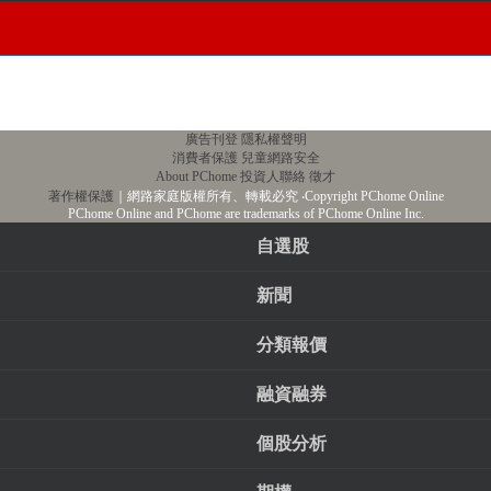
廣告刊登
隱私權聲明
消費者保護
兒童網路安全
About PChome
投資人聯絡
徵才
著作權保護
｜網路家庭版權所有、轉載必究
‧Copyright PChome Online
PChome Online and PChome are trademarks of PChome Online Inc.
自選股
新聞
分類報價
融資融券
個股分析