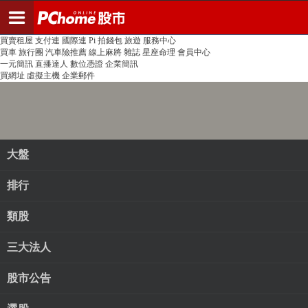
登入
註冊
PChome首頁
線上購物
24h購物
書店
露天拍賣
比比昂代購
新聞
/
氣象
股市
個人新聞台
廣告刊登
加入聯播網
全球購物
買賣租屋
支付連
國際連
Pi 拍錢包
旅遊
服務中心
買車
旅行團
汽車險推薦
線上麻將
雜誌
星座命理
會員中心
一元簡訊
直播達人
數位憑證
企業簡訊
買網址
虛擬主機
企業郵件
大盤
排行
類股
三大法人
股市公告