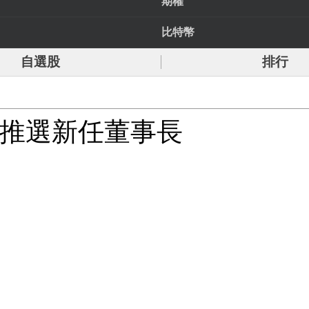
期權
比特幣
自選股
排行
事會推選新任董事長