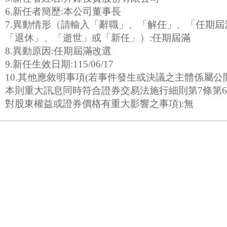
6.新任者簡歷:本公司董事長
7.異動情形（請輸入「辭職」、「解任」、「任期
「退休」、「逝世」或「新任」）:任期屆滿
8.異動原因:任期屆滿改選
9.新任生效日期:115/06/17
10.其他應敘明事項(若事件發生或決議之主體係屬
本則重大訊息同時符合證券交易法施行細則第7條第
對股東權益或證券價格有重大影響之事項):無