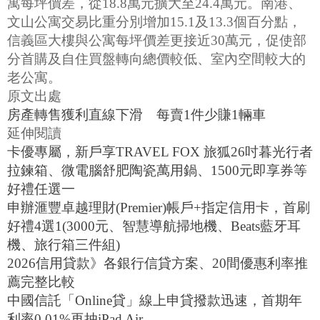
寓每坪價差，從18.8萬元擴大至24.4萬元。南港、
文山公寓交易比重分別增加15.1及13.3個百分點，
信義區大樓與公寓每坪價差更接近30萬元，促使部
分首購及自住買盤轉向總價較低、室內空間較大的
老公寓。
原文出處
房產轉售獲利直線下滑 每賣1件少賺1輛車
延伸閱讀
卡優專屬，新戶享TRAVEL FOX 旅狐26吋暮光行者
拉鍊箱、微電腦舒肥陶瓷萬用鍋、1500元即享券等
好禮任選一
申辦滙豐卓越理財(Premier)帳戶+指定信用卡，首刷
好禮4選1(3000元、智慧導航掃地機、Beats藍牙耳
機、旅行箱三件組)
2026信用貸款》各銀行信貸方案、20間優惠利率推
薦完整比較
中國信託「Online貸」線上申貸撥款迅速，首期年
利率0.01%再抽iPad Air