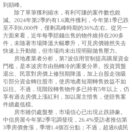
到顛峰。
除了單筆獲利縮水，有利可賺的案件數也銳
減。2024年第2季約有1.6萬件獲利，今年第1季已跌
至不到6,000件，僅剩高峰時期的36%左右。從另一
方面來看，近年每季賠錢出售的物件維持在200多
件，未隨著市場降溫大幅攀升，可見房價雖然失去
快速上升動能，但市場尚未出現明顯拋售壓力。
房地產業者分析，第7波信用管制提高購屋資金
門檻，是本波房市由熱轉冷的重要分界。投資買盤
退出、民眾對房價上修預期降溫，加上台股走強吸
引部分資金轉往股市，使房地產短期轉售效益不如
以往。不過，現階段轉售物件多已持有5年以上，仍
享有過去房價上漲紅利，加以屋主惜售，使賠售案
件續處低檔。
房市雖仍處盤整，市場信心已出現止跌跡象。
中信房屋今年第2季宅調發現，26.4%受訪者推估第
3季房價會漲，季增1.4個百分點；不過，超過8成民