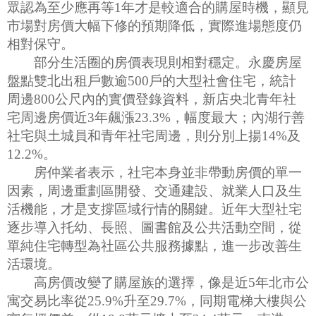
眾認為至少應再等1年才是較適合的購屋時機，顯見
市場對房價大幅下修的預期降低，實際進場態度仍
相對保守。
部分生活圈的房價表現則相對穩定。永慶房屋
盤點雙北出租戶數逾500戶的大型社會住宅，統計
周邊800公尺內的實價登錄資料，新店央北青年社
宅周邊房價近3年飆漲23.3%，幅度最大；內湖行善
社宅與土城員和青年社宅周邊，則分別上揚14%及
12.2%。
房仲業者表示，社宅本身並非帶動房價的單一
因素，周邊重劃區開發、交通建設、就業人口及生
活機能，才是支撐區域行情的關鍵。近年大型社宅
逐步導入托幼、長照、圖書館及公共活動空間，從
單純住宅轉型為社區公共服務據點，進一步改善生
活環境。
高房價改變了購屋族的選擇，像是近5年北市公
寓交易比率從25.9%升至29.7%，同期電梯大樓與公