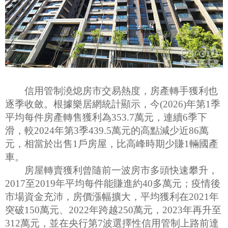
信用管制澆熄房市交易熱度，房產轉手獲利也
逐季收斂。根據樂居網統計顯示，今(2026)年第1季
平均每件房產轉售獲利為353.7萬元，連續6季下
滑，較2024年第3季439.5萬元的高點減少近86萬
元，相當於出售1戶房屋，比高峰時期少賺1輛國產
車。
房屋轉賣獲利曾隨前一波房市多頭快速攀升，
2017至2019年平均每件能賺進約40多萬元；疫情後
市場資金充沛，房價漲幅擴大，平均獲利在2021年
突破150萬元、2022年跨越250萬元，2023年再升至
312萬元，並在央行第7波選擇性信用管制上路前達