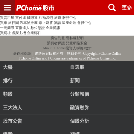
登入
註冊
PChome首頁
線上購物
24h購物
書店
露天拍賣
比比昂代購
新聞
/
氣象
股市
個人新聞台
廣告刊登
加入聯播網
全球購物
買賣租屋
支付連
國際連
Pi 拍錢包
旅遊
服務中心
買車
旅行團
汽車險推薦
線上麻將
雜誌
星座命理
會員中心
一元簡訊
直播達人
數位憑證
企業簡訊
買網址
虛擬主機
企業郵件
廣告刊登
隱私權聲明
消費者保護
兒童網路安全
About PChome
投資人聯絡
徵才
著作權保護
｜網路家庭版權所有、轉載必究
‧Copyright PChome Online
PChome Online and PChome are trademarks of PChome Online Inc.
大盤
自選股
排行
新聞
類股
分類報價
三大法人
融資融券
股市公告
個股分析