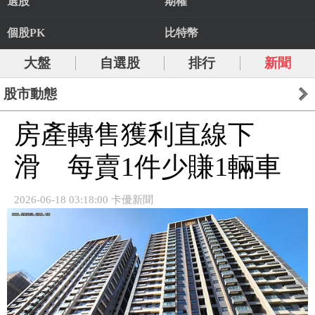
選股
期權
個股PK
比特幣
大盤
自選股
排行
新聞
股市動態
房產轉售獲利直線下
滑 每賣1件少賺1輛車
2026-06-18 03:18:00 卡優新聞