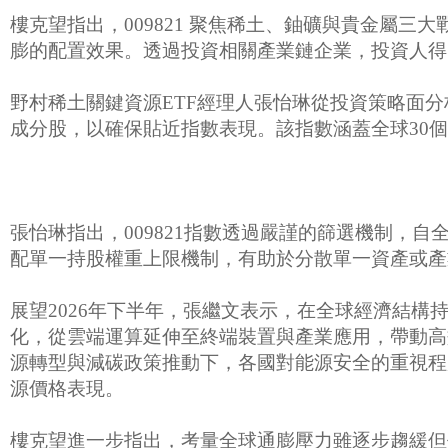
樓克望指出，009821 聚焦稀土、鈾礦與貴金屬三
膨的配置效果。透過投資相關產業鏈企業，投資人得
野村稀土關鍵資源ETF經理人張怡琳從投資策略面分析
成分股，以確保貼近指數表現。該指數涵蓋全球30
張怡琳指出，009821指數透過嚴謹的篩選機制，自
配單一持股權重上限機制，有助於分散單一資產或產
展望2026年下半年，張繼文表示，在全球經濟結構
化，從雲端運算延伸至終端裝置與產業應用，帶動高
源轉型與減碳政策推動下，各國對能源安全的重視程
源價格表現。
樓克望進一步指出，考量全球通膨壓力雖逐步趨緩但