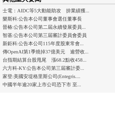
士電：AIDC等5大動能助攻 拚業績獲...
樂斯科:公告本公司董事會選任董事長
晉椿:公告本公司第二屆永續發展委員...
智基:公告本公司第三屆審計委員會委員
新鉅科:公告本公司115年度股東常會...
傳OpenAI第1季燒掉37億美元 逾營收...
台指期結算台股甩尾 漲68.2點收458...
六方科-KY:公告本公司第三屆審計委...
家登:美國安堤格里斯公司(Entegris....
中國半年逾20家上市公司恐下市 至...