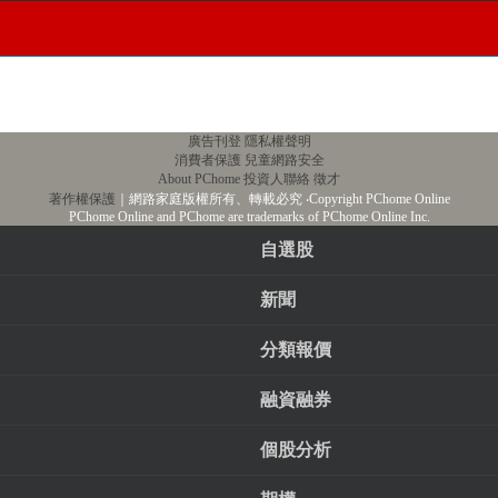
廣告刊登
隱私權聲明
消費者保護
兒童網路安全
About PChome
投資人聯絡
徵才
著作權保護
｜網路家庭版權所有、轉載必究
‧Copyright PChome Online
PChome Online and PChome are trademarks of PChome Online Inc.
自選股
新聞
分類報價
融資融券
個股分析