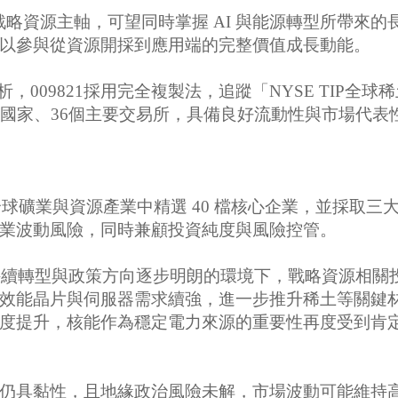
大戰略資源主軸，可望同時掌握 AI 與能源轉型所帶
以參與從資源開採到應用端的完整價值成長動能。
，009821採用完全複製法，追蹤「NYSE TIP
個國家、36個主要交易所，具備良好流動性與市場代表
全球礦業與資源產業中精選 40 檔核心企業，並採取三
業波動風險，同時兼顧投資純度與風險控管。
持續轉型與政策方向逐步明朗的環境下，戰略資源相關
效能晶片與伺服器需求續強，進一步推升稀土等關鍵
度提升，核能作為穩定電力來源的重要性再度受到肯
仍具黏性，且地緣政治風險未解，市場波動可能維持