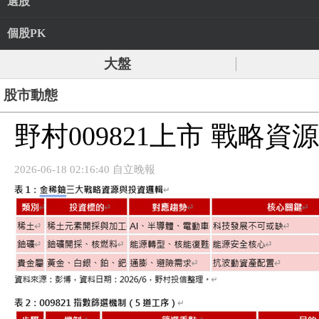
選股
個股PK
大盤
股市動態
野村009821上市 戰略資
2026-06-18 02:16:40 自立晚報