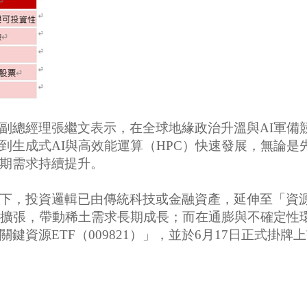
副總經理張繼文表示，在全球地緣政治升溫與AI軍備
到生成式AI與高效能運算（HPC）快速發展，無論
期需求持續提升。
下，投資邏輯已由傳統科技或金融資產，延伸至「資
速擴張，帶動稀土需求長期成長；而在通膨與不確定性
資源ETF（009821）」，並於6月17日正式掛