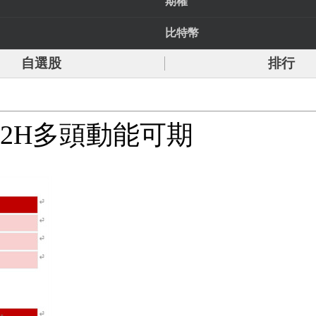
期權
比特幣
自選股
排行
源2H多頭動能可期