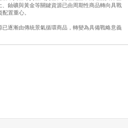
土、鈾礦與黃金等關鍵資源已由周期性商品轉向具戰
資配置重心。
源已逐漸由傳統景氣循環商品，轉變為具備戰略意義