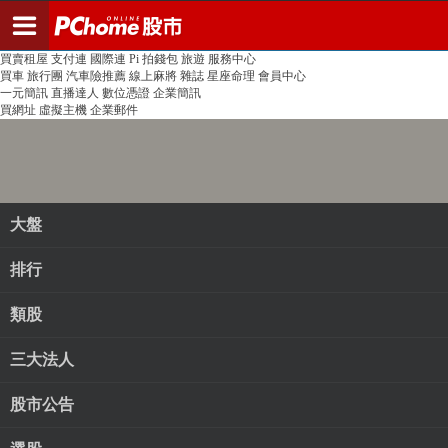
登入
註冊
PChome首頁
線上購物
24h購物
書店
露天拍賣
比比昂代購
新聞
/
氣象
股市
個人新聞台
廣告刊登
加入聯播網
全球購物
買賣租屋
支付連
國際連
Pi 拍錢包
旅遊
服務中心
買車
旅行團
汽車險推薦
線上麻將
雜誌
星座命理
會員中心
一元簡訊
直播達人
數位憑證
企業簡訊
買網址
虛擬主機
企業郵件
大盤
排行
類股
三大法人
股市公告