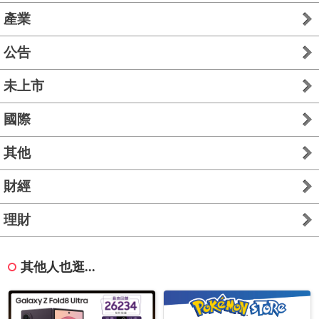
產業
公告
未上市
國際
其他
財經
理財
其他人也逛...