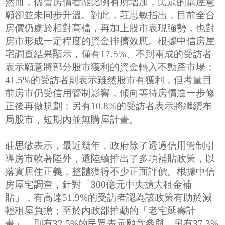
然而，儘管房價看漲比例有所增加，民眾的購屋意
願卻並未同步升溫。對此，莊思敏指出，目前全台
房價仍處於相對高檔，再加上股市表現強勢，也對
房市形成一定程度的資金排擠效應。根據中信房屋
宅調查結果顯示，僅有17.5%、不到兩成的受訪者
表示願意將部分股市獲利的資金轉入不動產市場；
41.5%的受訪者則表示雖然股市有獲利，但考量目
前房市仍受信用管制影響，傾向等待房價進一步修
正後再做規劃；另有10.8%的受訪者表示將繼續布
局股市，短期內並無購屋計畫。
莊思敏表示，最近幾年，政府除了透過信用管制引
導房市軟著陸外，還陸續推出了多項補貼政策，以
落實居住正義，整體獲得不少正面評價。根據中信
房屋宅調查，針對「300億元中央擴大租金補
貼」，有高達51.9%的受訪者認為該政策有助於減
輕租屋負擔；至於內政部推動的「老宅延壽計
畫」，則有32.5%的民眾表示願意參與，另有37.3%