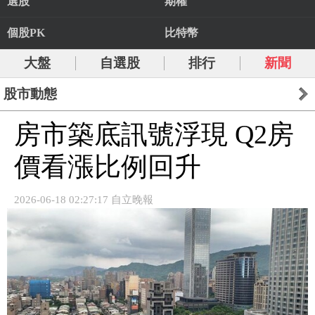
選股
期權
個股PK
比特幣
大盤
自選股
排行
新聞
股市動態
房市築底訊號浮現 Q2房
價看漲比例回升
2026-06-18 02:27:17 自立晚報