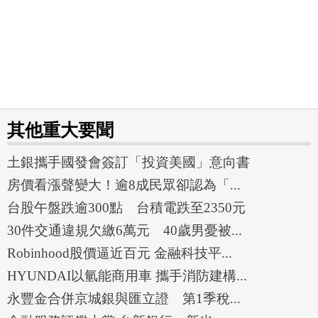
其他重大要聞
土銀攜手國發會簽訂「投資美國」意向書
房價看漲聲變大！逾8成民眾卻認為「...
台股午盤跌逾300點 台積電跌至2350元
30件交通違規欠繳6萬元 40歲男憂被...
Robinhood股價逼近百元 金融科技平...
HYUNDAI以氫能商用車 攜手消防建構...
永豐金合併京城銀與匯立證 第1季稅...