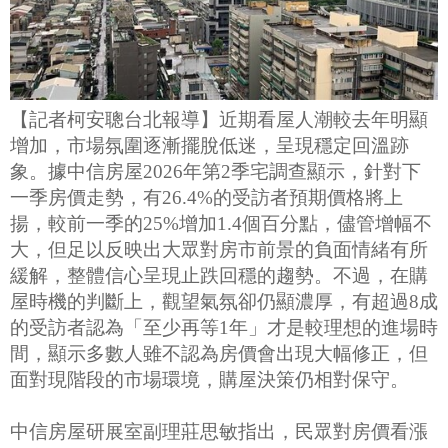
【記者柯安聰台北報導】近期看屋人潮較去年明顯
增加，市場氛圍逐漸擺脫低迷，呈現穩定回溫跡
象。據中信房屋2026年第2季宅調查顯示，針對下
一季房價走勢，有26.4%的受訪者預期價格將上
揚，較前一季的25%增加1.4個百分點，儘管增幅不
大，但足以反映出大眾對房市前景的負面情緒有所
緩解，整體信心呈現止跌回穩的趨勢。不過，在購
屋時機的判斷上，觀望氣氛卻仍顯濃厚，有超過8成
的受訪者認為「至少再等1年」才是較理想的進場時
間，顯示多數人雖不認為房價會出現大幅修正，但
面對現階段的市場環境，購屋決策仍相對保守。
中信房屋研展室副理莊思敏指出，民眾對房價看漲