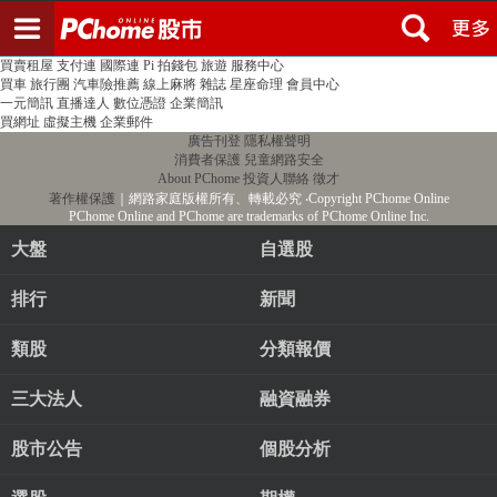
登入
註冊
PChome首頁
線上購物
24h購物
書店
露天拍賣
比比昂代購
新聞
/
氣象
股市
個人新聞台
廣告刊登
加入聯播網
全球購物
買賣租屋
支付連
國際連
Pi 拍錢包
旅遊
服務中心
買車
旅行團
汽車險推薦
線上麻將
雜誌
星座命理
會員中心
一元簡訊
直播達人
數位憑證
企業簡訊
買網址
虛擬主機
企業郵件
廣告刊登
隱私權聲明
消費者保護
兒童網路安全
About PChome
投資人聯絡
徵才
著作權保護
｜網路家庭版權所有、轉載必究
‧Copyright PChome Online
PChome Online and PChome are trademarks of PChome Online Inc.
大盤
自選股
排行
新聞
類股
分類報價
三大法人
融資融券
股市公告
個股分析