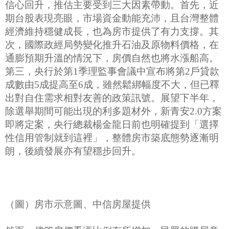
信心回升，推估主要受到三大因素帶動。首先，近
期台股表現亮眼，市場資金動能充沛，且台灣整體
經濟維持穩健成長，也為房市提供了有力支撐。其
次，國際政經局勢變化推升石油及原物料價格，在
通膨預期升溫的情況下，房價自然也將水漲船高。
第三，央行於第1季理監事會議中宣布將第2戶貸款
成數由5成提高至6成，雖然鬆綁幅度不大，但已釋
出對自住需求相對友善的政策訊號。展望下半年，
除選舉期間可能出現的利多題材外，新青安2.0方案
即將定案，央行總裁楊金龍日前也明確提到「選擇
性信用管制就到這裡」，整體房市築底態勢逐漸明
朗，後續發展亦有望穩步回升。
（圖）房市示意圖、中信房屋提供