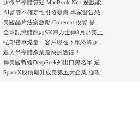
超微半導體質疑 MacBook Neo 遊戲能...
AI監管不確定性引發憂慮 專家警告恐...
美國晶片法案激勵 Coherent 投資 提...
全球記憶體龍頭SK海力士傳8月赴美上...
弘塑接單爆量 客戶現在下單恐等超...
進入半導體產業最快的途徑！
傳美國暫緩DeepSeek列出口黑名單 逾...
SpaceX股價飆升成美第五大企業 強攻...