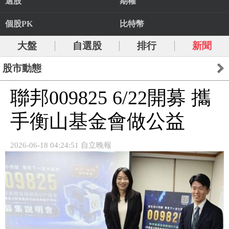
選股
期權
個股PK
比特幣
大盤
自選股
排行
新聞
股市動態
聯邦009825 6/22開募 攜
手衡山基金會做公益
2026-06-18 04:24:51 自立晚報