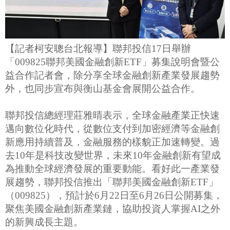
【記者柯安聰台北報導】聯邦投信17日舉辦
「009825聯邦美國金融創新ETF」募集說明會暨公
益合作記者會，除分享全球金融創新產業發展趨勢
外，也同步宣布與衡山基金會展開公益合作。
聯邦投信總經理莊雅晴表示，全球金融產業正快速
邁向數位化時代，從數位支付到加密經濟等金融創
新應用持續普及，金融服務的樣貌正加速轉變。過
去10年是科技改變世界，未來10年金融創新有望成
為推動全球經濟發展的重要動能。看好此一產業發
展趨勢，聯邦投信推出「聯邦美國金融創新ETF」
（009825），預計於6月22日至6月26日公開募集，
聚焦美國金融創新產業鏈，協助投資人掌握AI之外
的新興成長主題。