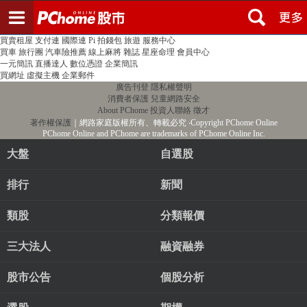
登入
註冊
PChome首頁
線上購物
24h購物
書店
露天拍賣
比比昂代購
新聞
/
氣象
股市
個人新聞台
廣告刊登
加入聯播網
全球購物
買賣租屋
支付連
國際連
Pi 拍錢包
旅遊
服務中心
買車
旅行團
汽車險推薦
線上麻將
雜誌
星座命理
會員中心
一元簡訊
直播達人
數位憑證
企業簡訊
買網址
虛擬主機
企業郵件
廣告刊登
隱私權聲明
消費者保護
兒童網路安全
About PChome
投資人聯絡
徵才
著作權保護
｜網路家庭版權所有、轉載必究
‧Copyright PChome Online
PChome Online and PChome are trademarks of PChome Online Inc.
大盤
自選股
排行
新聞
類股
分類報價
三大法人
融資融券
股市公告
個股分析