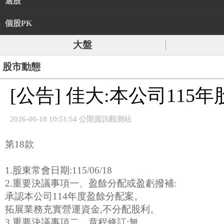
選股
個股PK
大盤
股市動態
[公告] 佳大:本公司11
2026-06-18 10:51:54 公開資訊觀測站
第18款
1.股東常會日期:115/06/18
2.重要決議事項一、盈餘分配或盈虧撥補:
承認本公司114年度盈餘分配案。
拓展業務充實營運資金,不分配股利。
3.重要決議事項二、章程修訂:無。