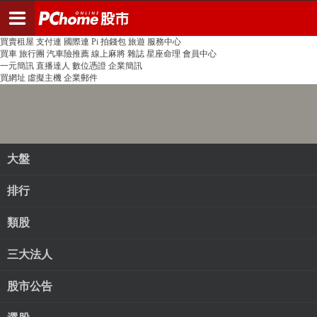
登入
註冊
PChome首頁
線上購物
24h購物
書店
露天拍賣
比比昂代購
新聞
/
氣象
股市
個人新聞台
廣告刊登
加入聯播網
全球購物
買賣租屋
支付連
國際連
Pi 拍錢包
旅遊
服務中心
買車
旅行團
汽車險推薦
線上麻將
雜誌
星座命理
會員中心
一元簡訊
直播達人
數位憑證
企業簡訊
買網址
虛擬主機
企業郵件
大盤
排行
類股
三大法人
股市公告