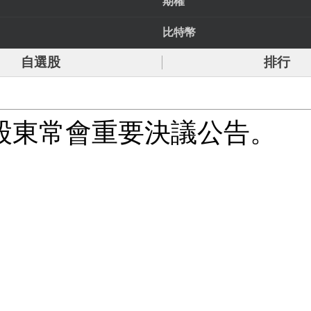
期權
比特幣
自選股
排行
5年股東常會重要決議公告。