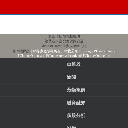
廣告刊登
隱私權聲明
消費者保護
兒童網路安全
About PChome
投資人聯絡
徵才
著作權保護
｜網路家庭版權所有、轉載必究
‧Copyright PChome Online
PChome Online and PChome are trademarks of PChome Online Inc.
自選股
新聞
分類報價
融資融券
個股分析