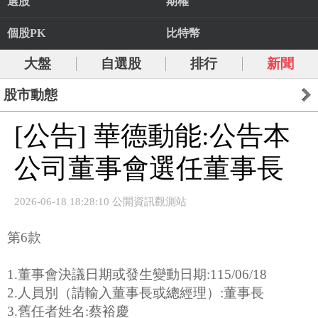
選股
期權
個股PK
比特幣
大盤
自選股
排行
新聞
股市動態
[公告] 華德動能:公告本
公司董事會選任董事長
2026-06-18 18:28:10 公開資訊觀測站
第6款
1.董事會決議日期或發生變動日期:115/06/18
2.人員別（請輸入董事長或總經理）:董事長
3.舊任者姓名:蔡裕慶