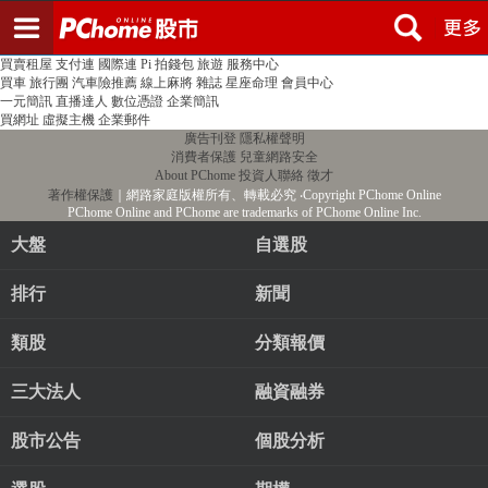
登入
註冊
PChome首頁
線上購物
24h購物
書店
露天拍賣
比比昂代購
新聞
/
氣象
股市
個人新聞台
廣告刊登
加入聯播網
全球購物
買賣租屋
支付連
國際連
Pi 拍錢包
旅遊
服務中心
買車
旅行團
汽車險推薦
線上麻將
雜誌
星座命理
會員中心
一元簡訊
直播達人
數位憑證
企業簡訊
買網址
虛擬主機
企業郵件
廣告刊登
隱私權聲明
消費者保護
兒童網路安全
About PChome
投資人聯絡
徵才
著作權保護
｜網路家庭版權所有、轉載必究
‧Copyright PChome Online
PChome Online and PChome are trademarks of PChome Online Inc.
大盤
自選股
排行
新聞
類股
分類報價
三大法人
融資融券
股市公告
個股分析