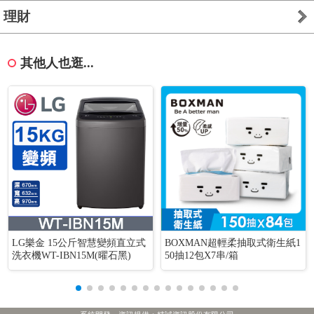
理財
其他人也逛...
LG樂金 15公斤智慧變頻直立式
BOXMAN超輕柔抽取式衛生紙1
洗衣機WT-IBN15M(曜石黑)
50抽12包X7串/箱