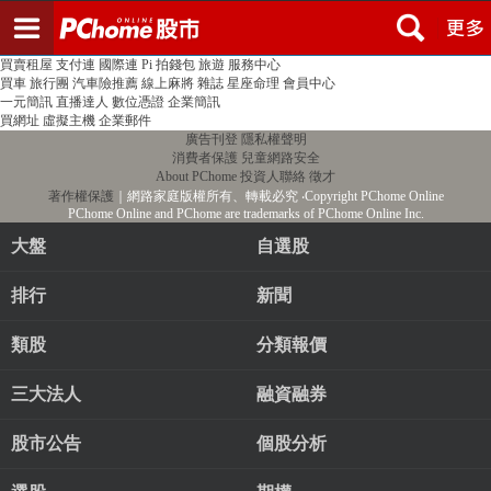
登入
註冊
PChome首頁
線上購物
24h購物
書店
露天拍賣
比比昂代購
新聞
/
氣象
股市
個人新聞台
廣告刊登
加入聯播網
全球購物
買賣租屋
支付連
國際連
Pi 拍錢包
旅遊
服務中心
買車
旅行團
汽車險推薦
線上麻將
雜誌
星座命理
會員中心
一元簡訊
直播達人
數位憑證
企業簡訊
買網址
虛擬主機
企業郵件
廣告刊登
隱私權聲明
消費者保護
兒童網路安全
About PChome
投資人聯絡
徵才
著作權保護
｜網路家庭版權所有、轉載必究
‧Copyright PChome Online
PChome Online and PChome are trademarks of PChome Online Inc.
大盤
自選股
排行
新聞
類股
分類報價
三大法人
融資融券
股市公告
個股分析