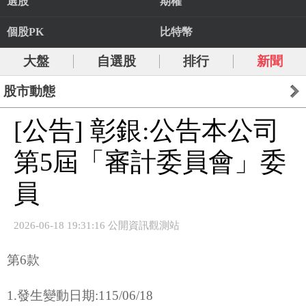
選股
期權
個股PK
比特幣
大盤
自選股
排行
新聞
股市動態
[公告] 彰銀:公告本公司
第5屆「審計委員會」委
員
2026-06-18 19:31:16 公開資訊觀測站
第6款
1.發生變動日期:115/06/18