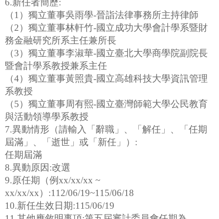
6.新任者簡歷:
（1）獨立董事吳雨學-晉詣法律事務所主持律師
（2）獨立董事林軒竹-國立成功大學會計學系暨財
務金融研究所系主任兼所長
（3）獨立董事李淑華-國立臺北大學商學院副院長
暨會計學系教授兼系主任
（4）獨立董事黃照貴-國立高雄科技大學資訊管理
系教授
（5）獨立董事周有熙-國立臺灣師範大學公民教育
與活動領導學系教授
7.異動情形（請輸入「辭職」、「解任」、「任期
屆滿」、「逝世」或「新任」）:
任期屆滿
8.異動原因:改選
9.原任期（例xx/xx/xx ~
xx/xx/xx）:112/06/19~115/06/18
10.新任生效日期:115/06/19
11.其他應敘明事項:第五屆審計委員會任期為