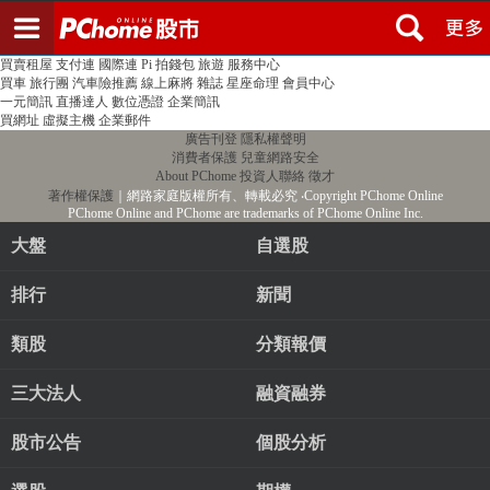
登入
註冊
PChome首頁
線上購物
24h購物
書店
露天拍賣
比比昂代購
新聞
/
氣象
股市
個人新聞台
廣告刊登
加入聯播網
全球購物
買賣租屋
支付連
國際連
Pi 拍錢包
旅遊
服務中心
買車
旅行團
汽車險推薦
線上麻將
雜誌
星座命理
會員中心
一元簡訊
直播達人
數位憑證
企業簡訊
買網址
虛擬主機
企業郵件
廣告刊登
隱私權聲明
消費者保護
兒童網路安全
About PChome
投資人聯絡
徵才
著作權保護
｜網路家庭版權所有、轉載必究
‧Copyright PChome Online
PChome Online and PChome are trademarks of PChome Online Inc.
大盤
自選股
排行
新聞
類股
分類報價
三大法人
融資融券
股市公告
個股分析