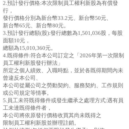
2.預計發行價格:本次限制員工權利新股為有償發
行，
發行價格分別為新台幣33.2元、新台幣50元、
新台幣65元、新台幣80元。
3.預計發行總額(股):發行總數為1,501,036股，每股
面額10元，
總額為15,010,360元。
4.既得條件:符合本公司訂定之「2026年第一次限制
員工權利新股發行辦法」
所定之個人績效、入職時點，並於各既得期間內未
曾違反本公司、
本公司從屬公司之勞動契約、服務契約、工作規則
或公司規定等情事。
5.員工未符既得條件或發生繼承之處理方式:遇有員
工未達既得條件者，
本公司將依原發行價格收買其尚未既得之
限制員工權利新股並辦理註銷。