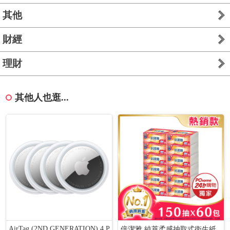
其他
財經
理財
其他人也逛...
AirTag (2ND GENERATION) 4 P
倍潔雅 純萃柔感抽取式衛生紙