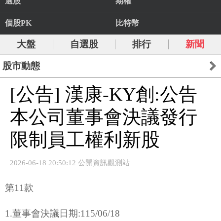
選股
期權
個股PK
比特幣
大盤
自選股
排行
新聞
股市動態
[公告] 漢康-KY創:公告
本公司董事會決議發行
限制員工權利新股
2026-06-18 20:50:12 公開資訊觀測站
第11款
1.董事會決議日期:115/06/18