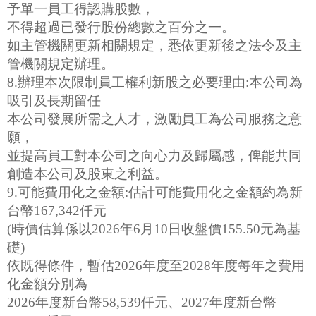
予單一員工得認購股數，
不得超過已發行股份總數之百分之一。
如主管機關更新相關規定，悉依更新後之法令及主
管機關規定辦理。
8.辦理本次限制員工權利新股之必要理由:本公司為
吸引及長期留任
本公司發展所需之人才，激勵員工為公司服務之意
願，
並提高員工對本公司之向心力及歸屬感，俾能共同
創造本公司及股東之利益。
9.可能費用化之金額:估計可能費用化之金額約為新
台幣167,342仟元
(時價估算係以2026年6月10日收盤價155.50元為基
礎)
依既得條件，暫估2026年度至2028年度每年之費用
化金額分別為
2026年度新台幣58,539仟元、2027年度新台幣