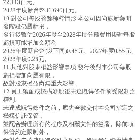
72,113仟元、
2028年度新台幣36,690仟元。
10.對公司每股盈餘稀釋情形:本公司因尚處新藥開
發階段仍屬虧損，
發行後暫估2026年度至2028年度分攤費用後對每股
虧損可能增加金額為
2026年度新台幣(以下同)0.45元、2027年度0.55元、
2028年度0.28元。
11.其他對股東權益影響事項:發行後對本公司每股
虧損增加尚屬有限，
故對股東權益尚無重大影響。
12.員工獲配或認購新股後未達既得條件前受限制之
權利:
未達成既得條件之前，應先全數交付本公司指定之
機構信託保管，
並配合辦理所有的程序及相關文件的簽署。除前項
保管約定限制外，