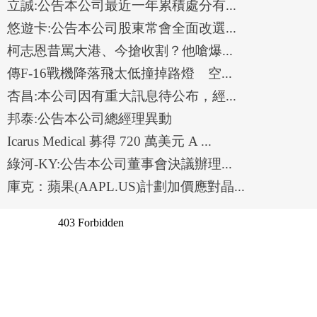
立誠:公告本公司最近一年累積處分有...
悠遊卡:公告本公司股東常會全面改選...
柯志恩昔罵大港、今搶收割？他嗆爆...
傳F-16戰機降落飛太低撞掉路燈 空...
杏昌:本公司因有重大訊息待公布，經...
邦泰:公告本公司總經理異動
Icarus Medical 募得 720 萬美元 A ...
綠河-KY:公告本公司董事會決議辦理...
庫克：蘋果(AAPL.US)計劃加價應對晶...