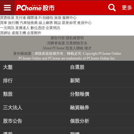
登入
註冊
PChome首頁
線上購物
24h購物
書店
露天拍賣
比比昂代購
新聞
/
氣象
股市
個人新聞台
廣告刊登
加入聯播網
全球購物
買賣租屋
支付連
國際連
Pi 拍錢包
旅遊
服務中心
買車
旅行團
汽車險推薦
線上麻將
雜誌
星座命理
會員中心
一元簡訊
直播達人
數位憑證
企業簡訊
買網址
虛擬主機
企業郵件
廣告刊登
隱私權聲明
消費者保護
兒童網路安全
About PChome
投資人聯絡
徵才
著作權保護
｜網路家庭版權所有、轉載必究
‧Copyright PChome Online
PChome Online and PChome are trademarks of PChome Online Inc.
大盤
自選股
排行
新聞
類股
分類報價
三大法人
融資融券
股市公告
個股分析