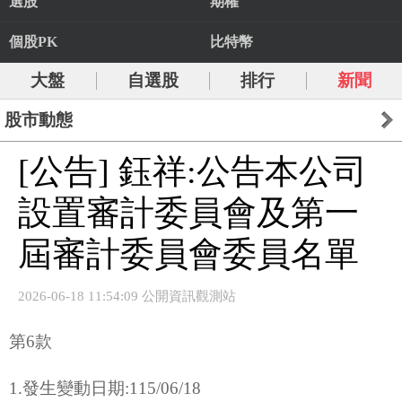
選股
期權
個股PK
比特幣
大盤
自選股
排行
新聞
股市動態
[公告] 鈺祥:公告本公司
設置審計委員會及第一
屆審計委員會委員名單
2026-06-18 11:54:09 公開資訊觀測站
第6款
1.發生變動日期:115/06/18