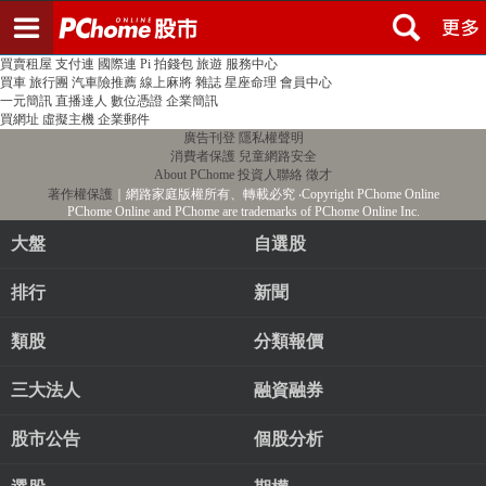
登入
註冊
PChome首頁
線上購物
24h購物
書店
露天拍賣
比比昂代購
新聞
/
氣象
股市
個人新聞台
廣告刊登
加入聯播網
全球購物
買賣租屋
支付連
國際連
Pi 拍錢包
旅遊
服務中心
買車
旅行團
汽車險推薦
線上麻將
雜誌
星座命理
會員中心
一元簡訊
直播達人
數位憑證
企業簡訊
買網址
虛擬主機
企業郵件
廣告刊登
隱私權聲明
消費者保護
兒童網路安全
About PChome
投資人聯絡
徵才
著作權保護
｜網路家庭版權所有、轉載必究
‧Copyright PChome Online
PChome Online and PChome are trademarks of PChome Online Inc.
大盤
自選股
排行
新聞
類股
分類報價
三大法人
融資融券
股市公告
個股分析