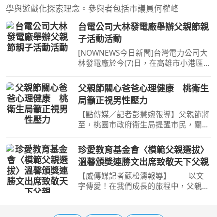
學與遊戲化探索理念。參與者包括市議員何權峰
台電公司大林發電廠舉辦父親節親
子活動活動
[NOWNEWS今日新聞]台灣電力公司大
林發電廠於今(7)日，在高雄市小港區大
林發電廠育樂活動中心，舉辦父親節親
子活動，吸引4百多位員工及眷屬踴躍
父親節關心爸爸心理健康 桃衛生
參加，共同享受親子的樂趣，現場充滿
局籲正視男性壓力
歡聲笑語，洋溢著溫馨...
【點傳媒／記者彭慧婉報導】父親節將
至，桃園市政府衛生局提醒市民，關心
爸爸的身體健康，也別忽略心理健康。
許多男性長期肩負家庭、工作與經濟責
珍愛教育基金會〈模範父親選拔〉
任，習慣將壓力放在心裡、不輕易向他
溫馨頒獎連勝文出席致敬天下父親
人傾訴，容易成為被忽
【威傳媒記者蘇松濤報導】 以文
字傳愛！在我們成長的旅程中，父親往
往是那默默付出的身影，也是孩子心中
的靠山。為了表達對這份偉大角色的敬
意，珍愛教育基金會今(8/7)舉辦第二屆