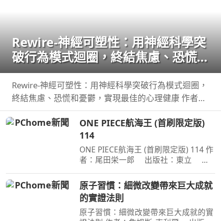
Rewire-神經可塑性：用神經科學突
破行為模式迴圈，終結焦慮、恐慌和
憂鬱，實現最佳的心理健康
Rewire-神經可塑性：用神經科學突破行為模式迴圈，
終結焦慮、恐慌和憂鬱，實現最佳的心理健康 作者：
妮可•維諾拉（Nicole Vignola） 出版社：麥田 出版日
ONE PIECE航海王 (首刷限定版)
期：2024-05-30 00:00:00 ＜內容簡介＞ 無法
114
ONE PIECE航海王 (首刷限定版) 114 作
者：尾田栄一郎 出版社：東立 出
版日期：2026-08-03 00:00:00 消失在
歷史黑暗當中的「諸神峽谷事件」，其
原子習慣：細微改變帶來巨大成就
全貌終於即將揭曉！席捲號稱最可怕海
的實證法則
賊團的洛克斯海賊團
原子習慣：細微改變帶來巨大成就的實