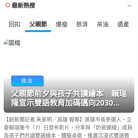
最新熱搜
回扣
父親節
爆瘦
慈濟
茶油
遺產
政治
父親節前夕與孩子共讀繪本 賴瑞
隆宣示雙語教育加碼邁向2030雙
語城市願景
【創新聞記者 朱星明／高雄 報導】高雄市長參選人、立
委賴瑞隆今（7）日發布影片，分享與「奶爸連線」成員
及孩子們共讀雙語繪本、體驗桌遊，推廣沉浸式雙語教