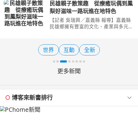
「2026台東最美星空音樂會」成功場
民雄親子散策趣 從療癒玩偶到鳳
將於8月8日晚間登場，雖然原本規劃在
梨好滋味一路玩進在地特色
三仙台沙灘舉辦，但因日前接連受
【記者 吳瑞興／嘉義縣 報導】嘉義縣
民雄鄉擁有豐富的文化、產業與多元體
驗，無論是喜歡可愛玩偶、金工工藝、
歷史文化，還是熱愛美食與農產，都能
找到適合親子同遊的旅遊樂趣。嘉義縣
世界
互動
全新
文化觀光局推薦家長們
更多新聞
博客來新書排行