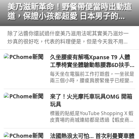
美乃滋新革命！野餐帶便當時出動這
道，保證小孩都超愛 日本男子的家
庭料理 TASTY NOTE
除了沾醬你還試過什麼美乃滋用法呢其實美乃滋炒一
炒真的很好吃，代表的料理便是，但是今天我不用蝦
仁，改成 ...
久坐腰痠有解嗎Xpanse T9 人體
工學椅實坐體驗動態腰靠6D扶手
22檔調整
每天坐在電腦前工作打遊戲，一坐就是
兩三個小時，腰痠肩膀緊幾乎已經變成
日常。 這次實際體驗Xpanse T9 人體
工學椅，採用 ...
來了！火光摩托車玩具OMG 開箱
玩具
標籤的貼紙是YouTube Shopping X 蝦
皮賣場的商城連結都是透過【蝦皮商
城/ 蝦皮優選/ 蝦皮直營】官方認證賣
家不一定都是我購買 ...
法國熱浪太可怕... 首次利曼賽車體