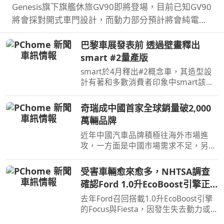
Genesis旗下旗艦休旅GV90即將登場，目前已知GV90
將會採對開式車門設計，而動力部分預計將會純電系
統。
巴黎車展發表前 透過壁畫釋出
smart #2量產版
smart於4月釋出#2概念車，其造型設
計有著和多數消費者印象中smart該有
的樣貌，同時也預告#2戶在巴黎車展亮
相，近日smart就透過壁畫公布#2量產
奇瑞成中國首家全球銷量破2,000
版樣貌。
萬輛品牌
近年中國汽車品牌積極往海外市場進
攻，一方面是中國市場需求不足，另一
方面是要擴展市場版圖，近日奇瑞宣布
全球累積銷量突破2,000萬輛，也是第
受害車輛愈來愈多，NHTSA調查
一家達此成績的中國汽車品牌。
確認Ford 1.0升EcoBoost引擎正
時皮帶會產生碎屑導致引擎鎖死
去年Ford召回搭載1.0升EcoBoost引擎
的Focus與Fiesta，因發生失去動力或
引擎鎖死情況，對此NHTSA也進入調