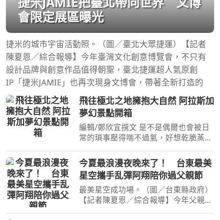
捷米JAMIE把臺北帶向世界 文博
會限定展區曝光
捷米的城市宇宙活動照。（圖／臺北大眾捷運）【記者
陳夏恩／綜合報導】今年臺灣文化創意博覽會，不只有
設計品牌與創意作品值得朝聖，臺北捷運超人氣原創
IP「捷米JAMIE」也再次現身文博會，帶著全新打造的
飛往極北之地擁抱大自然 阿拉斯加
夢幻景點開箱
編輯/鄭欣宜撰文 是不是偶爾也會被日
常的瑣事壓得喘不過氣，好想乾脆蒸發
逃離這個喧囂的城市？那就把假單扔給
主管，跟著自己的心飛去淨土阿拉斯加
今夏最浪漫夜晚來了！ 台東最美
吧！那裡沒有回不完的訊息，只有震撼
星空攜手乱彈阿翔陪你過父親節
心靈的大自然與洗滌靈
最美星空成功場。（圖／台東縣政府）
【記者陳夏恩／綜合報導】今年父親
節，不妨換個方式陪爸爸過節！