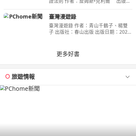
證法則 作者：詹姆斯•克利爾 出版
社：方智 出版日期：2019-06-01
00:00:00 每天都進步1%，一年後，你
臺灣漫遊錄
會進步37倍；每天都退步1%，一年
臺灣漫遊錄 作者：青山千鶴子、楊雙
後，你會弱化到趨近於0！你的
子 出版社：春山出版 出版日期：2020-
03-31 00:00:00 昭和臺灣縱貫鐵道美食
之旅 楊双子虛構譯作《臺灣漫遊錄》
華麗面世 「我們一起吃遍臺島吧！」
更多好書
――青山千鶴子（
旅遊情報