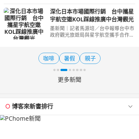
（圖／嘉義縣政府）【記者陳夏恩／綜
合報導】每年農曆七月來臨前，嘉義布
深化日本市場國際行銷 台中攜星
袋有一場流傳超過百年的神秘儀式，沒
宇航空邀KOL踩線推廣中台灣觀光
有炫目的煙火，也沒有華
墨新聞｜記者馬源培／台中報導台中市
政府觀光旅遊局與星宇航空攜手合作辦
理日本航線行銷，邀請日本KOL至台中
及中台灣地區進行觀光踩線，透過實地
體驗台中「山、海、屯、城」多元觀光
咖啡
暑假
親子
特色，結合KOL社群影響
更多新聞
博客來新書排行