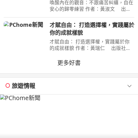
喚醒內在的觀音：不跟痛苦糾纏，自在
安心的歸零練習 作者：黃淑文 出版
社：方智 出版日期：2026-08-01
00:00:00 ＜內容簡介＞ 你認識真正的
才賦自由： 打造選擇權，實踐屬於
觀音嗎？你願成為自己的觀音，接住生
你的成就樣貌
命中的一切嗎？ 真正的
才賦自由： 打造選擇權，實踐屬於你
的成就樣貌 作者：黃瑞仁 出版社：
嚮起應用股份有限公司 出版日期：
2026-08-01 00:00:00 【本書簡介】 ◎
更多好書
擺脫盲目耗竭的斜槓陷阱，將個人專長
系統化整合，打造可被
旅遊情報