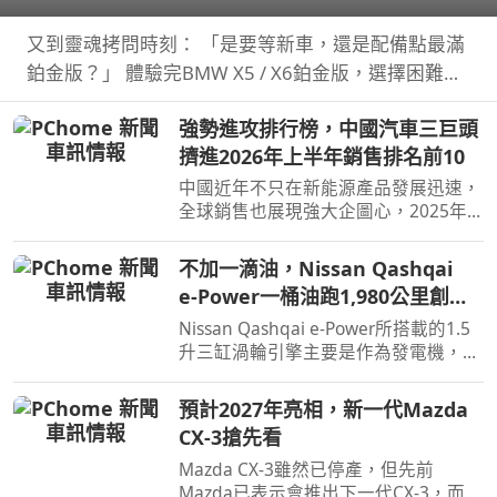
璀璨登場
又到靈魂拷問時刻： 「是要等新車，還是配備點最滿
鉑金版？」 體驗完BMW X5 / X6鉑金版，選擇困難如
我，彷彿有了理直氣壯答案。
強勢進攻排行榜，中國汽車三巨頭
擠進2026年上半年銷售排名前10
中國近年不只在新能源產品發展迅速，
全球銷售也展現強大企圖心，2025年
汽車品牌全球銷售排名僅有BYD和吉利
進入前10名，不過今年上半年奇瑞也加
不加一滴油，Nissan Qashqai
入前10名了。
e‑Power一桶油跑1,980公里創金
氏世界紀錄
Nissan Qashqai e‑Power所搭載的1.5
升三缸渦輪引擎主要是作為發電機，因
此不時就能替電池進行充電直到沒油，
這也讓Qashqai e‑Power擁有高效的里
預計2027年亮相，新一代Mazda
程表現，日前就創下非純電與PHEV行
CX-3搶先看
駛里程最高金氏世界紀錄…
Mazda CX-3雖然已停產，但先前
Mazda已表示會推出下一代CX-3，而就