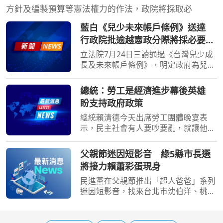
方針及編製預算等憲法權力的作法，政院將採取必
藍白《兒少未來帳戶條例》送達
行政院批逾越憲政分際將採必要作
為
立法院7月24日三讀通過《台灣兒少成
長及未來帳戶條例》，明定政府為兒少
開立個人未來帳戶，預估施行首年支出
約2162億元。行政院今天（7日）表
總統：勞工是經濟進步幕後英雄
示，提出施政方針及編列中央政府總預
盼支持政府政策
算屬行政院憲政職權，對於
總統賴清德今天出席勞工團體晚宴表
示，民主社會有人要吵要亂，就讓他們
去吵去亂，但大家要「心頭抓乎定」，
支持政府政策；他強調，廣大勞工才是
父親節迷因短影音 綠5縣市長選
經濟進步的幕後英雄，照顧勞工是擔任
將接力賴蕭彩蛋現身
總統一定要做到的事，勞
民進黨在父親節推出「超人爸爸」系列
迷因短影音，找來台北市沈伯洋、桃園
市黃世杰、新竹市莊競程、宜蘭縣林國
漳及南投縣(溫)世政等5名縣市長參選人
接力入鏡，宣傳「國家陪你一起養」人