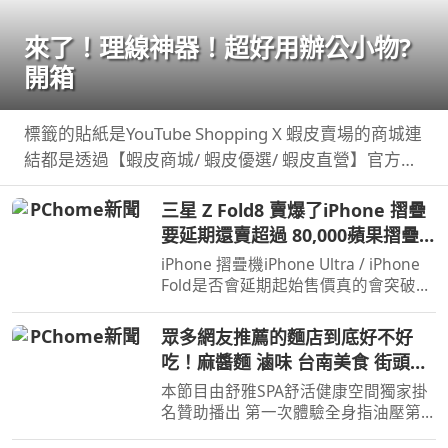
來了！理線神器！超好用辦公小物?
開箱
標籤的貼紙是YouTube Shopping X 蝦皮賣場的商城連
結都是透過【蝦皮商城/ 蝦皮優選/ 蝦皮直營】官方認
證賣家不一定都是我購買 ...
三星 Z Fold8 賣爆了iPhone 摺疊
要延期還賣超過 80,000蘋果摺疊
大戰開打！
iPhone 摺疊機iPhone Ultra / iPhone
Fold是否會延期起始售價真的會突破台
幣 8 萬甚至 9 萬嗎 而三星剛推出的
Galaxy Z ...
眾多網友推薦的麵店到底好不好
吃！麻醬麵 滷味 台南美食 街頭小
吃 美食 美食推薦 旅遊 fyp food
本節目由舒雅SPA舒活健康空間獨家掛
taiwanfood streetfood
名贊助播出 第一次體驗全身指油壓第
二小時499元 台南市安平區育平五街79