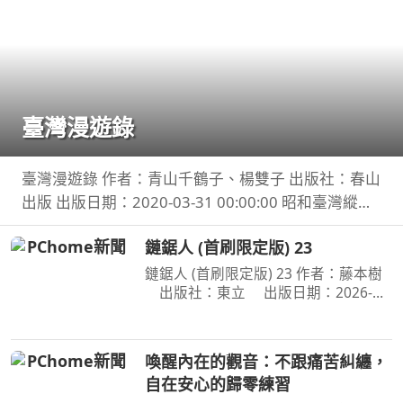
臺灣漫遊錄
臺灣漫遊錄 作者：青山千鶴子、楊雙子 出版社：春山
出版 出版日期：2020-03-31 00:00:00 昭和臺灣縱貫
鐵道美食之旅 楊双子虛構譯作《臺灣漫遊錄》華麗面
鏈鋸人 (首刷限定版) 23
世 「我們一起吃遍臺島吧！」――青山千鶴子（
鏈鋸人 (首刷限定版) 23 作者：藤本樹
出版社：東立 出版日期：2026-
07-16 00:00:00 為了阻止戰爭惡魔盤算
的恐怖計畫，小死要求淀治出手相助，
與此同時想消除死之惡魔的公安也企圖
喚醒內在的觀音：不跟痛苦糾纏，
與淀治接觸。夾在兩
自在安心的歸零練習