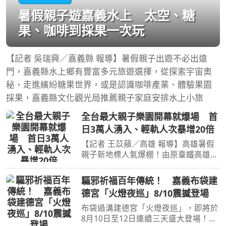
暑假親子遊嘉義水上 太空、糖
果、咖啡到採果一次玩
【記者 吳瑞興／嘉義縣 報導】暑假親子出遊不必出遠
門，嘉義縣水上鄉有豐富多元旅遊選擇，從探索宇宙奧
秘、走進繽紛糖果世界，或是認識咖啡產業、體驗果園
採果，嘉義縣文化觀光局推薦親子家庭安排水上小旅
全台最大親子樂園開幕就爆場 首
日3萬人湧入、輕軌人次暴增20倍
【記者 王苡蘋／高雄 報導】高雄暑假
親子新地標人氣爆棚！由原臺鐵高雄機
廠活化轉型、全臺最大半室內且免費開
放的「高雄親子遊樂園區」今（8）日
驅邪祈福百年傳統！ 嘉義布袋建
正式啟用，開幕首日即吸引超過3萬人
德宮「火燈夜巡」8/10震撼登場
次入園，不少家庭三代同
布袋過溝建德宮「火燈夜巡」，即將於
8月10日至12日連續三天盛大登場！