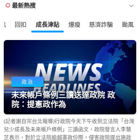
最新熱搜
風
回扣
成長津貼
爆瘦
慈濟詐騙
颱風
政治
未來帳戶條例三讀送達政院 政
院：提憲政作為
(記者謝自宗台北報導)行政院今天下午收到立法院「台灣
兒少成長及未來帳戶條例」三讀函文，政院發言人李慧
芝表示，對於立法院逾越憲政份際，侵害政院提出施政