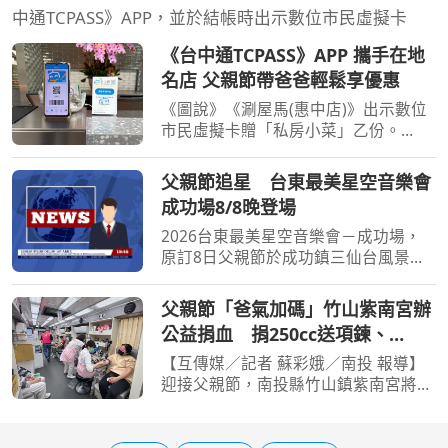
中通TCPASS》APP，並於結帳時出示數位市民虛擬卡
《台中通TCPASS》APP 攜手在地
名店 父親節帶爸爸輕鬆享優惠
《圖說》《涮屋馬(惠中店)》出示數位
市民虛擬卡贈「私房小菜」乙份。
【民眾網諸葛志一臺中報導】父親節即
將到來，為感謝全天下父親的辛勞，今
父親節追星 台東最美星空音樂會
年《台中通TCPASS》攜手多家在地優
成功場8/8晚登場
質特約店家，推出餐飲、伴
2026台東最美星空音樂會－成功場，
原訂8日父親節於成功鎮三仙台風景區
舉辦，因沙灘曾受颱風及海浪影響，場
地改至成功海濱公園；由金曲歌王(亂)
父親節「爸氣加碼」竹山紫南宮辦
彈阿翔、守夜人領銜演出。台東觀光發
公益捐血 捐250cc送項鍊、
展處觀光遊憩科長郭玉蘭
500cc送馬年套幣
【互傳媒／記者 蘇彩娥／南投 報導】
迎接父親節，南投縣竹山鎮紫南宮將於
8月8日舉辦「父親節 爸氣加碼」公益
捐血活動，邀請民眾在感謝父親辛勞的
同時，也將愛心化為實際行動，挽起衣