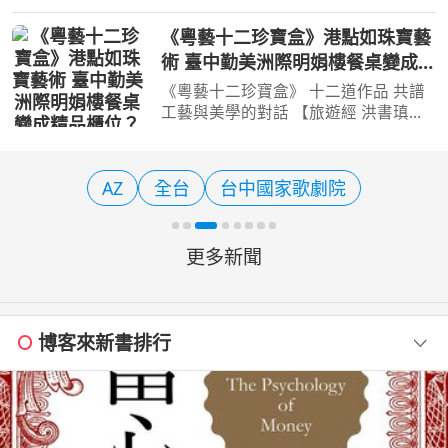
卡宣留下美好的夏日回憶。（圖／花蓮
縣政府）【記者陳夏恩／綜合報導】炎
《粵藝十二珍寶盒》港點如珠寶藝
炎夏日想找個能盡情玩水、又能讓大小
術 臺中勤美洲際明娟樓餐桌變成精
朋友一起放電的地方嗎
品櫃位？
《粵藝十二珍寶盒》 十二道作品 共譜
工藝與美學的對話 【旅遊經 洪書瑱報
導】 過往美妝保養業者常與甜點烘焙
業合作，推出吸睛的下午茶套餐，近期
漸有與中菜合作的趨向，其中這一套全
AZ
全台
台中國家歌劇院
球知名的瑞士頂級保養
更多新聞
博客來新書排行