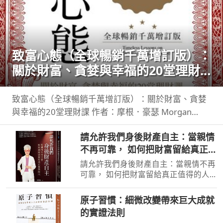
致富心態（全球暢銷千萬增訂版）：
關於財富、貪婪與幸福的20堂理財
課
致富心態（全球暢銷千萬增訂版）：關於財富、貪婪
與幸福的20堂理財課 作者：摩根．豪瑟 Morgan
Housel 周玉文 林俊宏 出版社：天下文化出版社
請允許我們身後財產自主：當親情
出版日期：2026-02-02 00:00:00 特別收錄２篇彩蛋
不再可靠， 如何把財富留給真正值
加碼
得的人
請允許我們身後財產自主：當親情不再
可靠， 如何把財富留給真正值得的人
作者：高愛倫 出版社：天下雜誌
出版日期：2026-07-02 00:00:00 當人
原子習慣：細微改變帶來巨大成就
心失去分寸，再高明的遺囑規劃也可能
的實證法則
成為空談當人性貪婪暴