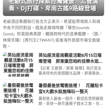
老爺式旅行探索台灣聲景 北管演
奏、DJ打碟、卑南古謠9路線登場
老爺酒店集團執行長沈方正表示，希望能帶領旅人和城
市有不同的對話。圖為走進咖啡廳「聲色Sounds
Good」聆賞經典黑膠、觸摸跨時代的音樂載體。（圖／
林榮芳攝）[周刊王CTWANT] 疫後海外旅遊市場全面復
甦，
英仙座流星雨觀星活動8月15日璀
璨登場 屏東邀您相約佳樂水追星
許願
【記者 王靚慧／屏東 報導】為打造全
臺具特色的夜間觀光品牌，屏東縣政府
持續推出「屏東追星季」年度系列活
動，今年更結合年度最受矚目的英仙座
暑假最後放電衝這裡！ 花蓮知卡
流星雨，邀請國內外旅客於8月15日來
宣9大戲水設施嗨玩一整天
到滿州鄉佳樂水風景區一
暑假進入最後一個月，歡迎民眾把握假
期，安排一趟花蓮親子戲水之旅，在知