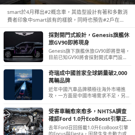
smart於4月釋出#2概念車，其造型設計有著和多數消
費者印象中smart該有的樣貌，同時也預告#2戶在巴
黎車展亮相，近日smart就透過壁畫公布#2量產版樣
採對開門式設計，Genesis旗艦休
貌。
旅GV90即將現身
Genesis旗下旗艦休旅GV90即將登場，
目前已知GV90將會採對開式車門設
計，而動力部分預計將會純電系統。
奇瑞成中國首家全球銷量破2,000
萬輛品牌
近年中國汽車品牌積極往海外市場進
攻，一方面是中國市場需求不足，另一
方面是要擴展市場版圖，近日奇瑞宣布
全球累積銷量突破2,000萬輛，也是第
受害車輛愈來愈多，NHTSA調查
一家達此成績的中國汽車品牌。
確認Ford 1.0升EcoBoost引擎正
時皮帶會產生碎屑導致引擎鎖死
去年Ford召回搭載1.0升EcoBoost引擎
的Focus與Fiesta，因發生失去動力或