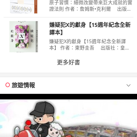
原子習慣：細微改變帶來巨大成就的實
證法則 作者：詹姆斯•克利爾 出版
社：方智 出版日期：2019-06-01
00:00:00 每天都進步1%，一年後，你
嫌疑犯X的獻身【15週年紀念全新
會進步37倍；每天都退步1%，一年
譯本】
後，你會弱化到趨近於0！你的
嫌疑犯X的獻身【15週年紀念全新譯
本】 作者：東野圭吾 出版社：皇冠
文化 出版日期：2020-07-27
00:00:00 有一種愛情，永遠不會說出
更多好書
「我愛妳」， 卻比任何關係都更刻骨
銘心…… 東野圭吾：在本格推理的
旅遊情報