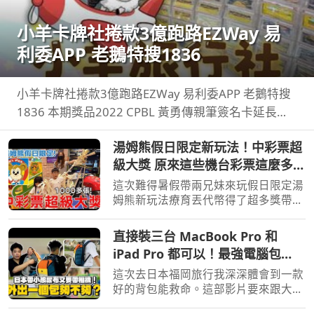
小羊卡牌社捲款3億跑路EZWay 易
利委APP 老鵝特搜1836
小羊卡牌社捲款3億跑路EZWay 易利委APP 老鵝特搜
1836 本期獎品2022 CPBL 黃勇傳親筆簽名卡延長至8
月14日 ...
湯姆熊假日限定新玩法！中彩票超
級大獎 原來這些機台彩票這麼多！
【Bobo TV】
這次難得暑假帶兩兄妹來玩假日限定湯
姆熊新玩法療育丟代幣得了超多獎帶兩
兄妹去玩其他機台意外得到超多彩票！
我們的蹦蹦 ...
直接裝三台 MacBook Pro 和
iPad Pro 都可以！最強電腦包
STM DUX 開箱！還可以當爸爸媽
這次去日本福岡旅行我深深體會到一款
媽包使用裝尿布
好的背包能救命。這部影片要來跟大家
分享我近期最愛的STM DUX 系列後背