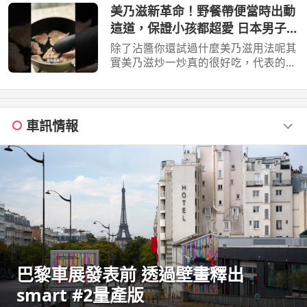
包。 它不只外型 ...
美乃滋新革命！野餐帶便當時出動
這道，保證小孩都超愛 日本男子的
家庭料理 TASTY NOTE
除了沾醬你還試過什麼美乃滋用法呢其
實美乃滋炒一炒真的很好吃，代表的料
理便是，但是今天我不用蝦仁，改成 ...
車訊情報
巴黎車展發表前 透過壁畫釋出
smart #2量產版