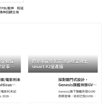
TPBL戰神 盼延
精神回饋台灣
你從似懂
巴黎車展發表前 透過壁畫釋出
業變事業
smart #2量產版
比恩(容
樣/電影利未
採對開門式設計，
iticus
Genesis旗艦休旅GV90
即將現身
/電影利未記
Genesis旗下旗艦休旅GV90
us 2026
即將登場，目前已知GV90將
drian Chiarella
會採對開式車門設計，而動