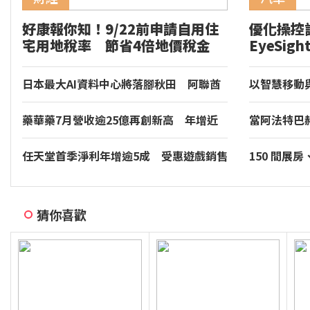
好康報你知！9/22前申請自用住
優化操控
宅用地稅率 節省4倍地價稅金
EyeSig
GR86 
日本最大AI資料中心將落腳秋田 阿聯酋
以智慧移動
擬投資2兆日圓
價值。和運
藥華藥7月營收逾25億再創新高 年增近
當阿法特巴
93％
年的慢調肌
任天堂首季淨利年增逾5成 受惠遊戲銷售
150 間展
成長
裝專區同步亮相
音響大展台
猜你喜歡