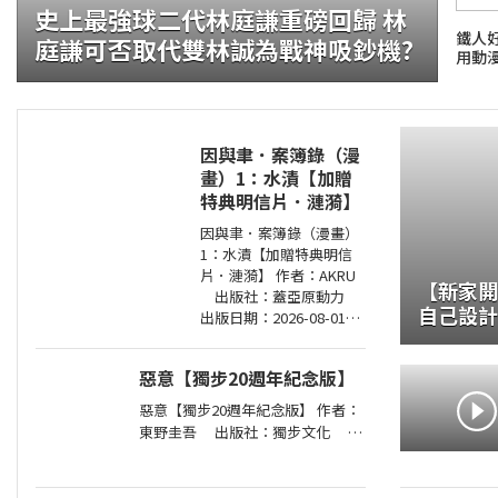
史上最強球二代林庭謙重磅回歸 林
鐵人
庭謙可否取代雙林誠為戰神吸鈔機?
用動
因與聿．案簿錄（漫
畫）1：水漬【加贈
特典明信片．漣漪】
因與聿．案簿錄（漫畫）
1：水漬【加贈特典明信
片．漣漪】 作者：AKRU
【新家開
出版社：蓋亞原動力
自己設計
出版日期：2026-08-01
100萬！
00:00:00 臺日共同製作、
同步連載，人氣漫畫家
惡意【獨步20週年紀念版】
AKRU．輕小說天后護
玄，強強聯手！人與鬼
惡意【獨步20週年紀念版】 作者：
東野圭吾 出版社：獨步文化 出
版日期：2026-01-06 00:00:00 ＜內
容簡介＞ 「他從沒想過，世上竟存