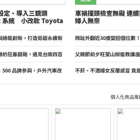
設定、導入三鏡頭
車禍撞頭檢查無礙 連
ht 系統 小改款 Toyota
婦人無奈
正式登場
與綠能創新，打造低碳永續新
拇趾外翻近30度變回個位數
租車榮獲國家品牌玉山獎！
重返登山活動
赫的狂暴鋼砲，遇見台南四百
父親節前夕旺萊山辦衛教講座
理與舌尖上的AMG！
百餘人参加 「Dr.Liu」品
梨台灣寶
房、500 品牌參與，戶外汽車改
不菸、不酒婦女反覆感冒 竟
 2026 TAA 國際 HI-END
毒(HPV)引起口咽癌轉移淋巴
北君悅登場
個人化商品推