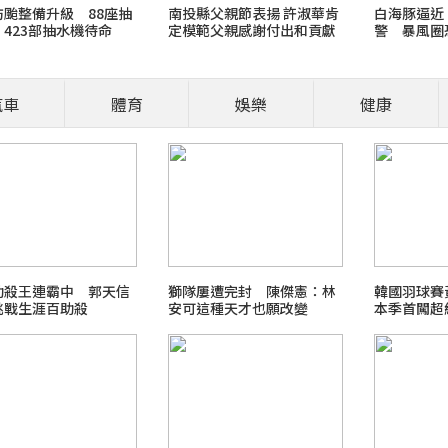
防颱整備升級 88座抽
南投縣父親節表揚 許淑華肯
白海豚逼近
423部抽水機待命
定模範父親感謝付出和貢獻
警 暴風圈
肚子就是想討摸？先看看牠們的其他
仍有變數」
摸 !
汽車
體育
娛樂
健康
／報導 貓咪翻肚子代表對環境感到放鬆與信任，但不一定代表「同意被摸
仍需結合其他肢體語言綜合判斷。 翻肚子可能代表信任，但不代表一定想
助殺王連霸中 郭天信
獅隊屢遭完封 陳傑憲：林
韓國羽球
挑戰生涯百助殺
安可這種天才也願改變
本季首闖超
強震台股大跌台股731大漲老鵝特搜
me旅行玩樂