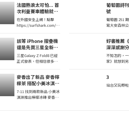
Written by Ad
法國熱浪太可怕... 首
葡萄園詩刊 
Starring Joe 
次利曼賽車體驗就碰
號
到撞車！
在外國安全上網！點擊
葡萄園 251 期 秋
https://surfshark.com/a
寫大安森林公園》
ppledad 或用優惠碼
囂，多了一份綠意 
APPLEDAD 以獲得額外4
水泥叢林多出
該等 iPhone 摺疊機
好書推薦
個月Surfshark 服務！
還是先買三星全新
深深感謝
Galaxy Z Fold8從價
震撼讀者
三星Galaxy Z Fold8 已經
不知怎的，一
格到 Z Fold8 開箱上
看到不同
正式發表，但相信很多果
家》就想到另
手分析
粉心裡還在猶豫：到底該
感謝分享自己
現在入手Z Fold8，還是繼
的作家，讓我
麥香出了新品 麥香檸
3
續等iPhone 的摺疊機 在
的家庭！
檬茶 搭配小美冰淇淋
這部 ...
站台又玩嘢啦
新品 檸檬冰磚 好好
7-11 找到兩款新品 小美冰
喝喔
淇淋推出檸檬冰磚 麥香推
出檸檬茶 小美檸檬冰磚味
道感覺比全家的更酸 麥香
檸檬茶有香味 但喝起來不
酸 ...