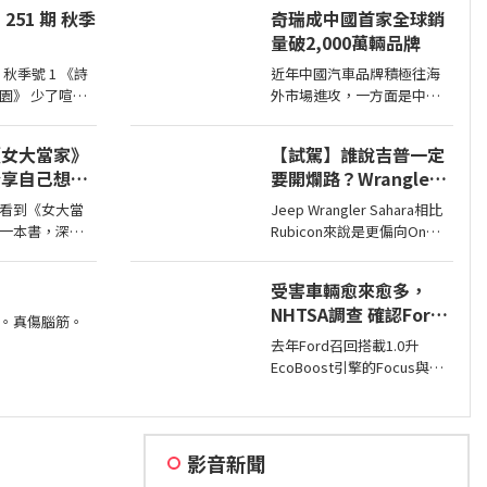
rian Chiarella
力部分預計將會純電系統。
251 期 秋季
奇瑞成中國首家全球銷
Bird
量破2,000萬輛品牌
季號 1 《詩
近年中國汽車品牌積極往海
 少了喧
外市場進攻，一方面是中國
難能可貴
市場需求不足，另一方面是
一
要擴展市場版圖，近日奇瑞
《女大當家》
【試駕】誰說吉普一定
宣布全球累積銷量突破2,000
分享自己想法
要開爛路？Wrangler
萬輛，也是第一家達此成績
的作家，讓我
Sahara開在平路一樣
的中國汽車品牌。
看到《女大當
Jeep Wrangler Sahara相比
樣貌的家庭！
順！
一本書，深深
Rubicon來說是更偏向On
想法震撼讀者
Road的，全車同色烤漆、更
看到不同樣貌
大的鋁圈，還有越野設定，
受害車輛愈來愈多，
 《女大
但這不表示Sahara的越野能
NHTSA調查 確認Ford
力就比較弱，絕大多數的越
。真傷腦筋。
1.0升EcoBoost引擎正
野路面Sahara還是可以輕鬆
去年Ford召回搭載1.0升
時皮帶會產生碎屑導致
通過，但就跟標題講的一
EcoBoost引擎的Focus與
樣…
引擎鎖死
Fiesta，因發生失去動力或引
擎鎖死情況，對此NHTSA也
進入調查，之後甚至還擴大
範圍和技術工程分析，如今
影音新聞
則確認原因了。