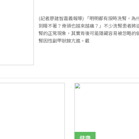
(記者廖建智嘉義報導) 「明明都有按時洗腎，為
到睡不著？骨頭也越來越痛？」不少洗腎患者將
腎的正常現象，其實背後可能隱藏容易被忽略的健
腎因性副甲狀腺亢進。戴