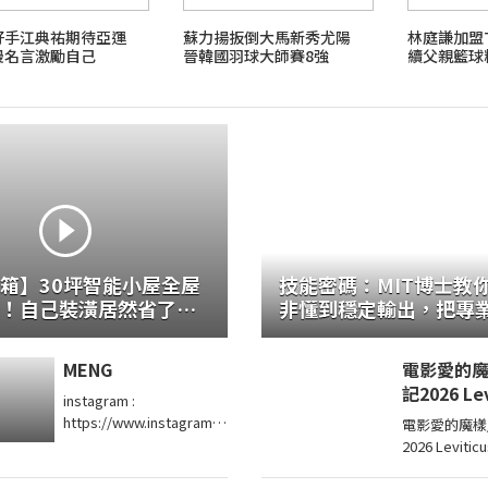
好手江典祐期待亞運
蘇力揚扳倒大馬新秀尤陽
林庭謙加盟
漫名言激勵自己
晉韓國羽球大師賽8強
續父親籃球
箱】30坪智能小屋全屋
技能密碼：MIT博士教
！自己裝潢居然省了
非懂到穩定輸出，把專
的職能升級攻略 /麥特．
錯)
MENG
電影愛的魔
記2026 Lev
instagram :
2026
https://www.instagram.c
電影愛的魔樣
om/00_04.15/ TikTok ...
2026 Levitic
Directed by A