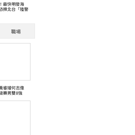
！最快明發海
恐擦北台「陸警
「肢體語
職場
」，腹部是其脆弱
被摸 貓咪主動
賽黃睿璿何志偉
級賽男雙8強
【釣魚日記】發現新大陸
buffer 點心水果宵夜
熱門旅遊話題