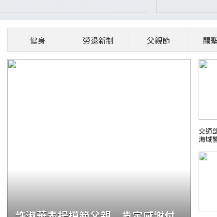
健身
勞退新制
父親節
關
交通
海域
許淑華表揚模範父親 肯定感謝付