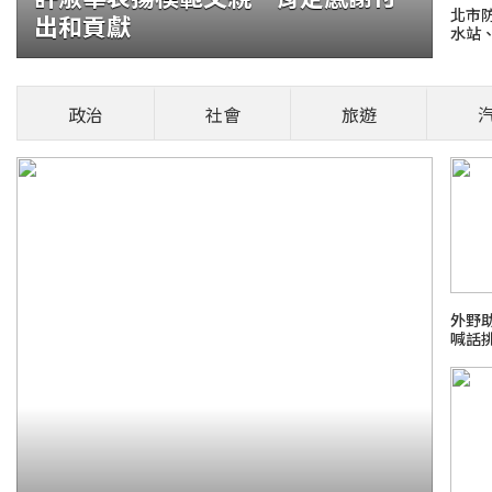
北市
出和貢獻
水站、
貓咪翻
言」再摸
政治
社會
旅遊
火報記者 張舜傑
部位，是否能撫摸
安風暴：大豆沙拉油(苯駢芘)超標
場菜鳥生存
外野
喊話
26 FIFA世界盃足球賽
新霸凌新聞事件！零容忍
日本熊本
檢爭議案件進度整理
話題熱搜 PCho