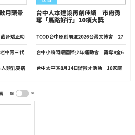
續數月頭暈
台中人本建設再創佳績 市府勇
奪「馬路好行」10項大獎
！截骨矯正助
TCOD台中原創前進2026台灣文博會 27
組品牌打造「質點」主題專區
老中青三代
台中小將閃耀國際少年運動會 勇奪8金6
牌強調台灣鳳
銀6銅佳績
是人類乳突病
台中太平區8月14日辦徵才活動 10家廠
結
商釋出逾300個職缺
薦
關
開