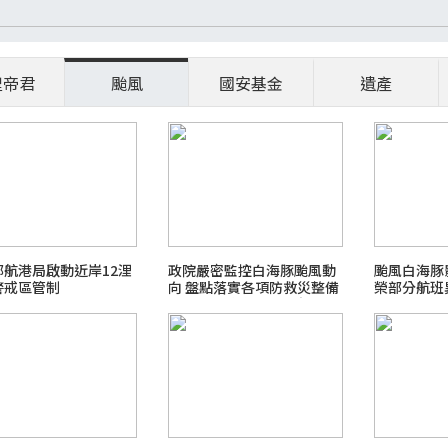
聖帝君
颱風
國安基金
遺產
部航港局啟動近岸12浬
政院嚴密監控白海豚颱風動
颱風白海豚
警戒區管制
向 盤點落實各項防救災整備
榮部分航班
呼籲民眾注意颱風訊息避免
進入山區海域登高災害危險
區域