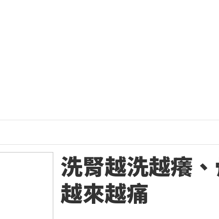
洗腎越洗越癢、
越來越痛