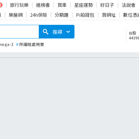
旅行玩樂
進榜書
買車
星座運勢
好日子
法說會
時
賣
樂屋網
24h保險
分期趣
Pi拍錢包
買網址
數位憑
搜尋
台股
44396
mega-3
#
保護暗處視覺