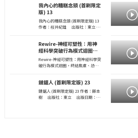
在這樣的惡意！」 「加賀恭一郎系
我內心的糟糕念頭 (首刷限定
列」日本暢銷突破1,000萬冊！ 銷量
版) 13
我內心的糟糕念頭 (首刷限定版) 13
作者：桜井紀雄 出版社：東立
出版日期：2026-07-29 00:00:00 這
次居然開始同居？時間是測驗即將
Rewire-神經可塑性：用神
到來的寒假。京太郎居然面臨得到
經科學突破行為模式迴圈，
山田家寄住的狀況！住在同一個屋
終結焦慮、恐慌和憂鬱，實
簷
Rewire-神經可塑性：用神經科學突
現最佳的心理健康
破行為模式迴圈，終結焦慮、恐慌
和憂鬱，實現最佳的心理健康 作
者：妮可•維諾拉（Nicole
鏈鋸人 (首刷限定版) 23
Vignola） 出版社：麥田 出版日
期：2024-05-30 00:00:00 ＜內容簡
鏈鋸人 (首刷限定版) 23 作者：藤本
介＞ 無法
樹 出版社：東立 出版日期：
2026-07-16 00:00:00 為了阻止戰爭
惡魔盤算的恐怖計畫，小死要求淀
治出手相助，與此同時想消除死之
惡魔的公安也企圖與淀治接觸。夾
在兩