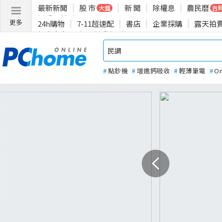
最新新聞
股 市
新 聞
除權息
農民曆
大盤
吉
揪愛公益
更多
24h購物
7-11超速配
書店
企業採購
露天拍
投資人專區
關於我們
#
點鈔機
#
增進鈣吸收
#
輕薄筆電
#
O