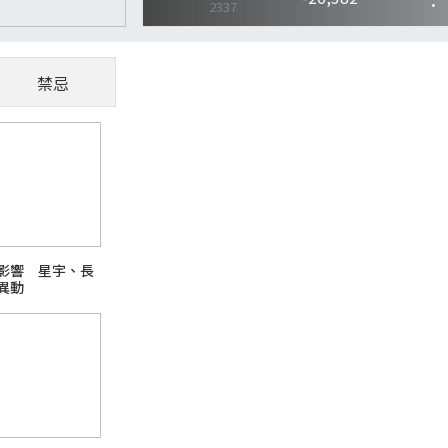
禁忌
CoWoS、玻璃基板夯
懂AI供應鏈受惠股
隨著AI、高效能運算（HPC）與資料中心快
影響 星宇、長
主題之一。過去晶片只要持續縮小製程，就能
異動
升