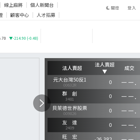
線上麻將
個人新聞台
登入
證
顧客中心
人才招募
登入
.70
▼-214.90 (-0.48)