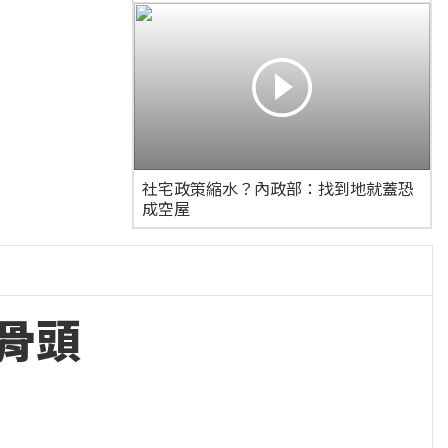
社宅政策縮水？內政部：找到地就蓋恐
成空屋
骨頭