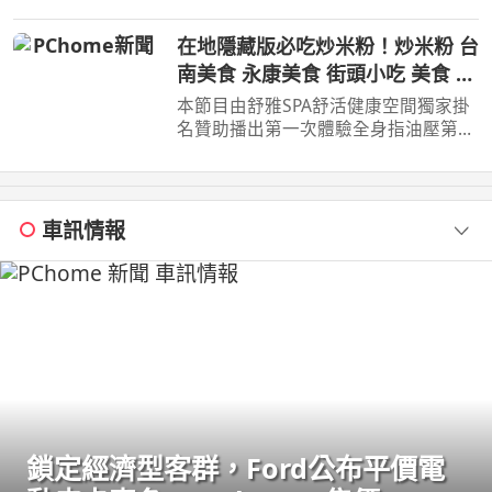
在地隱藏版必吃炒米粉！炒米粉 台
南美食 永康美食 街頭小吃 美食 美
食推薦 旅遊 fyp food
本節目由舒雅SPA舒活健康空間獨家掛
taiwanfood streetfood
名贊助播出第一次體驗全身指油壓第二
小時499元台南市安平區育平五街79號
062985552 ...
車訊情報
鎖定經濟型客群，Ford公布平價電