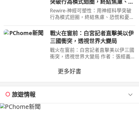
突破行為模式迴圈，終結焦慮、恐
銘心…… 東野圭吾：在本格推理的
慌和憂鬱，實現最佳的心理健康
Rewire-神經可塑性：用神經科學突破
行為模式迴圈，終結焦慮、恐慌和憂
鬱，實現最佳的心理健康 作者：妮可•
維諾拉（Nicole Vignola） 出版社：麥
戰火在窗前：白宮記者直擊美以伊
田 出版日期：2024-05-30 00:00:00 ＜
三國衝突，透視世界大變局
內容簡介＞ 無法
戰火在窗前：白宮記者直擊美以伊三國
衝突，透視世界大變局 作者：張經義
出版社：天下文化出版社 出版日
期：2026-07-31 00:00:00 新聞告訴
更多好書
你，今天哪裡又開火； 這本書告訴
你，世界為什麼走到今天。
旅遊情報