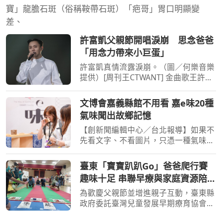
寶」龍膽石斑（俗稱鞍帶石斑）「疤哥」胃口明顯變
差、
許富凱父親節開唱淚崩 思念爸爸
「用念力帶來小巨蛋」
許富凱真情流露淚崩。（圖／何樂音樂
提供）[周刊王CTWANT] 金曲歌王許富
凱今（8日）舉辦「一五一拾」演唱
會，這是他相隔5年攻蛋，剛好遇到父
文博會嘉義縣館不用看 嘉e味20種
親節，而親情一直是他心中最柔軟的地
氣味聞出故鄉記憶
方，對於長輩家人總是孝順
【創新聞編輯中心／台北報導】如果不
先看文字、不看圖片，只憑一種氣味，
你會想起什麼地方？2026臺灣文博會
嘉義縣展區「嘉e味」自8月6日在臺北
臺東「寶寶趴趴Go」爸爸爬行賽
南港展覽館「島嶼風尚區」開展以來，
趣味十足 串聯早療與家庭資源陪孩
以少見的「嗅覺策展」方
子成長
為歡慶父親節並增進親子互動，臺東縣
政府委託臺灣兒童發展早期療育協會辦
理「臺東縣兒童發展通報暨轉介個案管