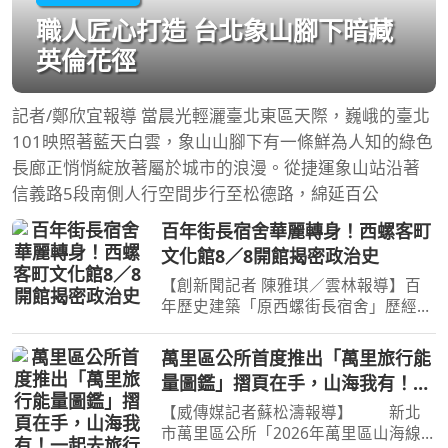
職人匠心打造 台北象山腳下暗藏
英倫花徑
記者/鄭欣宜報導 當晨光輕灑臺北東區天際，巍峨的臺北
101映照著藍天白雲，象山山腳下有一條鮮為人知的綠色
長廊正悄悄綻放著屬於城市的浪漫。從捷運象山站沿著
信義路5段南側人行空間步行至松德路，綿延百公
百年街長宿舍華麗轉身！西螺客町
文化館8／8開館揭密政治史
【創新聞記者 陳雅琪／雲林報導】百
年歷史建築「原西螺街長宿舍」歷經修
復後迎來新生命，將正式轉身為「西螺
客町文化館」，8月8日啟用並推出首檔
萬里區公所首度推出「萬里旅行能
主題展覽，以「日治時期至國民政府來
量圖鑑」摺頁在手，山海我有！一
臺之政治變遷史」為主
起去旅行
【威傳媒記者蘇松濤報導】 新北
市萬里區公所「2026年萬里區山海線