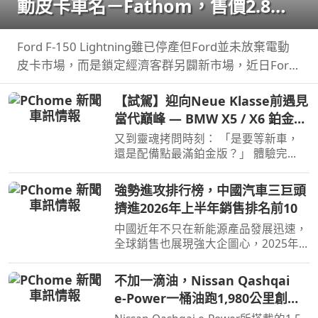
動皮卡車名－Fathom，售價2.8萬
美元起
Ford F-150 Lightning雖已停產但Ford並未放棄電動
皮卡市場，而是鎖定經濟客群另闢新市場，近日Ford
則公布新款電動皮卡車名與售價。
【試駕】迎向Neue Klasse前遇見
當代巔峰 — BMW X5 / X6 鉑金版
璀璨登場
又到靈魂拷問時刻： 「是要等新車，
還是配備點最滿鉑金版？」 體驗完
BMW X5 / X6鉑金版，選擇困難如我，
彷彿有了理直氣壯答案。
強勢進攻排行榜，中國汽車三巨頭
擠進2026年上半年銷售排名前10
中國近年不只在新能源產品發展迅速，
全球銷售也展現強大企圖心，2025年
汽車品牌全球銷售排名僅有BYD和吉利
進入前10名，不過今年上半年奇瑞也加
不加一滴油，Nissan Qashqai
入前10名了。
e‑Power一桶油跑1,980公里創金
氏世界紀錄