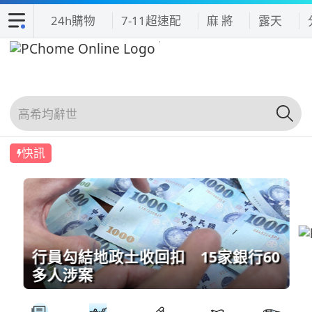
24h購物
7-11超速配
麻 將
露天
快訊
行員勾結地政士收回扣 15家銀行60
多人涉案