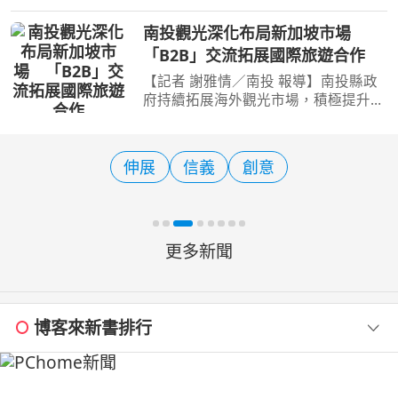
旅遊」海線推廣活動於今(7)日在萬里大
鵬足湯公園盛大舉辦記者會，城鄉發展
南投觀光深化布局新加坡市場
局周繼組、觀光旅遊局莊榮哲2位副局
「B2B」交流拓展國際旅遊合作
長、3位市政顧問、在地仕
【記者 謝雅情／南投 報導】南投縣政
府持續拓展海外觀光市場，積極提升南
投國際旅遊品牌能見度，參加中彰投苗
聯合觀光行銷團，遠赴新加坡辦理觀光
B2B交流活動，縣府整合日月潭力麗溫
伸展
信義
創意
德姆酒店、力麗哲園-日
更多新聞
博客來新書排行