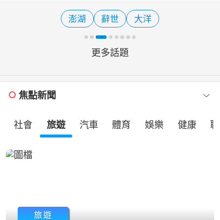
理中心」，今（8）日攜手海岸線區社
會福利服務中心，在成功鎮舉辦
澎湖
辭世
大洋
「2026快樂寶貝趴趴Go暨親子
更多話題
焦點新聞
社會
旅遊
汽車
體育
娛樂
健康
職
旅遊