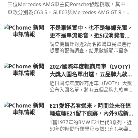
三位Mercedes-AMG車主向Porsche發起挑戰，其中
車款分別為C63 S、GLE63與Mercedes-AMG GT R，
而Porsche則是Cayman GT4 RS、Cayenne Coupe
不是車道置中、也不是無線充電，
Turbo GT與911 GT3 RS，結果就是賓士全軍覆沒。
更不是串流影音，近5成消費者想
要的配備竟是加熱座椅
調查機構針對近2萬名欲購車民眾進行
想要的配備調查，結果數據顯示最多人
想要的配備不是無線充電、串流功能，
而竟然是加熱座椅。
2027國際年度輕商用車（IVOTY）
大獎入圍名單出爐，五品牌九款車
角逐最後勝利
近日國際年度輕商用車（IVOTY）大獎
公布入圍名單，將有五個品牌九款車型
進入最終決選，預計9/14將會公布得獎
者。
E21愛好者看過來，時間並未在這
輛這輛E21留下痕跡，內外9成新
里程僅1.46萬公里
1輛1977年的BMW E21世代3系列，近
50年的時間行駛里程竟然只有1.46萬公
里而已，日前於拍賣網站上進行出售，