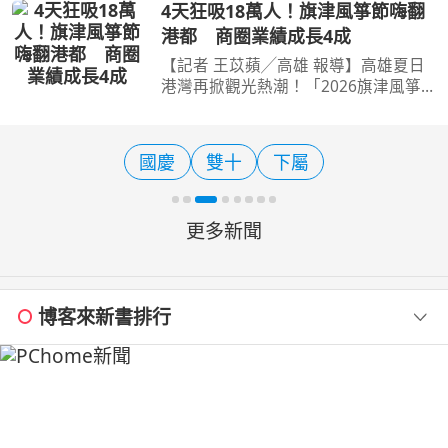
10日推廣巴拉圭、瓜地馬拉與貝里斯的
4天狂吸18萬人！旗津風箏節嗨翻
產品，並邀請合作的通路貴族世家、元
港都 商圈業績成長4成
家水產與艾加咖分享滴
【記者 王苡蘋╱高雄 報導】高雄夏日
港灣再掀觀光熱潮！「2026旗津風箏
節暨氣墊水樂園」9日晚間精彩落幕，
兩個週末共4天活動累計吸引逾18萬人
次湧入旗津海水浴場，不僅巨型風箏、
國慶
雙十
下屬
氣墊水樂園及夜間表演吸睛
更多新聞
博客來新書排行