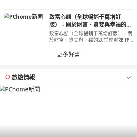
死要求淀治出手相助，與此同時想消除
死之惡魔的公安也企圖與淀治接觸。夾
致富心態（全球暢銷千萬增訂
在兩個選項之間感到
版）：關於財富、貪婪與幸福的20
堂理財課
致富心態（全球暢銷千萬增訂版）：關
於財富、貪婪與幸福的20堂理財課 作
者：摩根．豪瑟 Morgan Housel 周玉
文 林俊宏 出版社：天下文化出版社
更多好書
出版日期：2026-02-02 00:00:00 特
別收錄２篇彩蛋加碼
旅遊情報