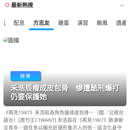
最新熱搜
風
配息
方志友
雞蛋
演習
颱風
遺產
娛樂
禾浩辰瘦成皮包骨 慘遭酷刑爆打
仍要保護她
《再見1987》禾浩辰為角色瘦成皮包骨。（圖／公視台
語台）[周刊王CTWANT] 禾浩辰在《再見1987》飾演斯
文青年，過往多以陽光壯碩形象示人的他，這次化身守