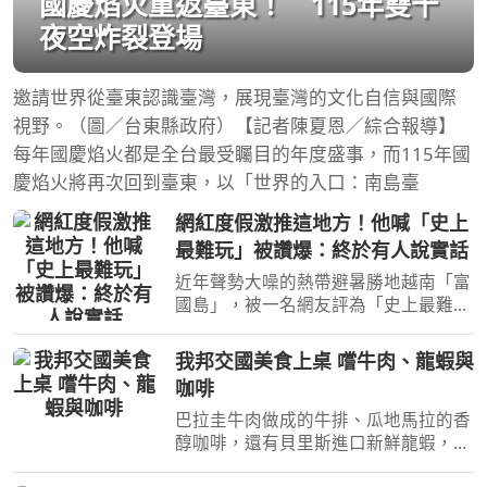
國慶焰火重返臺東！ 115年雙十
夜空炸裂登場
邀請世界從臺東認識臺灣，展現臺灣的文化自信與國際
視野。（圖／台東縣政府）【記者陳夏恩／綜合報導】
每年國慶焰火都是全台最受矚目的年度盛事，而115年國
慶焰火將再次回到臺東，以「世界的入口：南島臺
網紅度假激推這地方！他喊「史上
最難玩」被讚爆：終於有人說實話
近年聲勢大噪的熱帶避暑勝地越南「富
國島」，被一名網友評為「史上最難玩
的地方」。（圖／取自pixabay）[周刊
王CTWANT] 近年聲勢大噪的熱帶避暑
我邦交國美食上桌 嚐牛肉、龍蝦與
勝地越南「富國島」，近日在社群平台
咖啡
上引爆激烈論戰！一名網
巴拉圭牛肉做成的牛排、瓜地馬拉的香
醇咖啡，還有貝里斯進口新鮮龍蝦，邦
交國在台推廣進口產品！經濟部與貿協