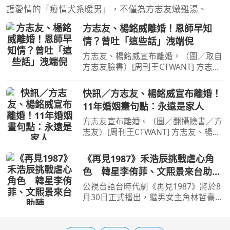
護愛情的「癡情犬系暖男」，不僅為方志友燉雞湯、
方志友、楊銘威離婚！恩師早知
情？曾吐「這些話」洩端倪
方志友、楊銘威宣布離婚。（圖／取自
方志友臉書）[周刊王CTWANT] 方志
友、楊銘威宣布離婚！兩人2015年奉
子成婚，結婚11年育有一子一女，今年
快訊／方志友、楊銘威宣布離婚！
3月才爆出婚變，方志友5月公開露面時
11年婚姻畫句點：永遠是家人
還強調從未協議離婚，未料
方志友宣布離婚。（圖／翻攝臉書／方
志友）[周刊王CTWANT] 方志友、楊銘
威宣布離婚！兩人2015年奉子成婚，
結婚11年育有一子一女，今年3月才爆
《再見1987》禾浩辰挑戰虐心角
出婚變，方志友5月公開露面時還強調
色 韓星李侑菲、文熙景來台助
從未協議離婚，未料今（10
陣
公視台語台時代劇《再見1987》將於8
月30日正式播出，繼男女主角林哲熹、
方志友角色預告曝光後，官方再釋出第
三波「中銘篇」角色預告，聚焦禾浩辰
飾演的斯文青年張中銘。劇中他為守護