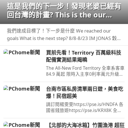
這是我們的下一步！發現老婆已經有
回台灣的計畫? This is the our
next step
我們達成目標了！下一步是什麼 We reached our
goals What is the next step? 8/8-8/23 IM JONAS 穀
卡卡 專屬限時團購
買前先看！Territory 百萬級科技
配備實測結果揭曉
The All-New Ford Territory 全車系客車
84.9 萬起 限時入主享0利率萬元升級旗
艦饗宴三件組(含舊換新及貨物稅減徵
補助) 預約試 ...
台南市區私房清單兩日遊，美食吃
爆！民宿超美
請訂閱楊雯雯https://pse.is/HNDFA 各
國省錢旅遊https://pse.is/KRX8K 全台
旅居文旅住宿折扣碼：NANCY ...
【北部的大海冰箱】竹圍漁港 超狂