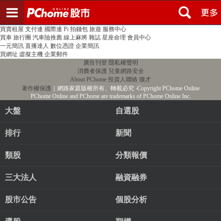
登入
註冊
PChome首頁
線上購物
24h購物
書店
露天拍賣
比比昂代購
新聞
/
氣象
股市
個人新聞台
廣告刊登
加入聯播網
全球購物
買賣租屋
支付連
國際連
Pi 拍錢包
旅遊
服務中心
買車
旅行團
汽車險推薦
線上麻將
雜誌
星座命理
會員中心
一元簡訊
直播達人
數位憑證
企業簡訊
買網址
虛擬主機
企業郵件
廣告刊登
隱私權聲明
消費者保護
兒童網路安全
About PChome
投資人聯絡
徵才
著作權保護
｜網路家庭版權所有、轉載必究
‧Copyright PChome Online
PChome Online and PChome are trademarks of PChome Online Inc.
大盤
自選股
排行
新聞
類股
分類報價
三大法人
融資融券
股市公告
個股分析