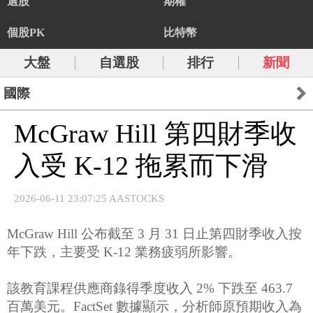
選股
期權
個股PK
比特幣
大盤
自選股
排行
新聞
國際
McGraw Hill 第四財季收
入受 K-12 拖累而下滑
2026-06-11 23:07:25 AASTOCKS
McGraw Hill 公布截至 3 月 31 日止第四財季收入按
年下跌，主要受 K-12 業務疲弱所影響。
該教育課程供應商錄得季度收入 2% 下跌至 463.7
百萬美元。FactSet 數據顯示，分析師原預期收入為