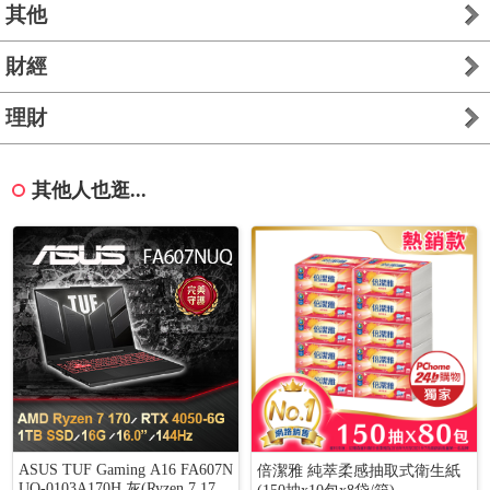
其他
財經
理財
其他人也逛...
ASUS TUF Gaming A16 FA607N
倍潔雅 純萃柔感抽取式衛生紙
UQ-0103A170H 灰(Ryzen 7 170/