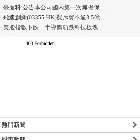
臺慶科:公告本公司國內第一次無擔保...
飛速創新(03355.HK)擬斥資不逾3.5億...
美股指數下跌 半導體領跌科技板塊...
熱門新聞
股市動態