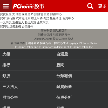
登入
註冊
PChome首頁
線上購物
24h購物
書店
露天拍賣
比比昂代購
新聞
/
氣象
股市
個人新聞台
廣告刊登
加入聯播網
全球購物
買賣租屋
支付連
國際連
Pi 拍錢包
旅遊
服務中心
買車
旅行團
汽車險推薦
線上麻將
雜誌
星座命理
會員中心
一元簡訊
直播達人
數位憑證
企業簡訊
買網址
虛擬主機
企業郵件
廣告刊登
隱私權聲明
消費者保護
兒童網路安全
About PChome
投資人聯絡
徵才
著作權保護
｜網路家庭版權所有、轉載必究
‧Copyright PChome Online
PChome Online and PChome are trademarks of PChome Online Inc.
大盤
自選股
排行
新聞
類股
分類報價
三大法人
融資融券
股市公告
個股分析