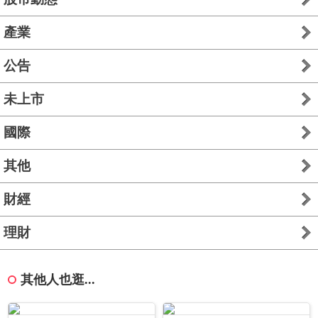
產業
公告
未上市
國際
其他
財經
理財
其他人也逛...