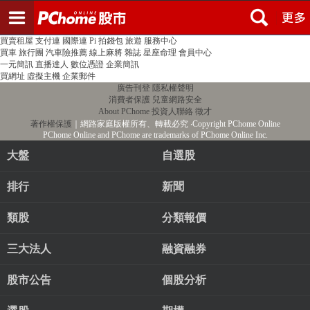
登入
註冊
PChome首頁
線上購物
24h購物
書店
露天拍賣
比比昂代購
新聞
/
氣象
股市
個人新聞台
廣告刊登
加入聯播網
全球購物
買賣租屋
支付連
國際連
Pi 拍錢包
旅遊
服務中心
買車
旅行團
汽車險推薦
線上麻將
雜誌
星座命理
會員中心
一元簡訊
直播達人
數位憑證
企業簡訊
買網址
虛擬主機
企業郵件
廣告刊登
隱私權聲明
消費者保護
兒童網路安全
About PChome
投資人聯絡
徵才
著作權保護
｜網路家庭版權所有、轉載必究
‧Copyright PChome Online
PChome Online and PChome are trademarks of PChome Online Inc.
大盤
自選股
排行
新聞
類股
分類報價
三大法人
融資融券
股市公告
個股分析