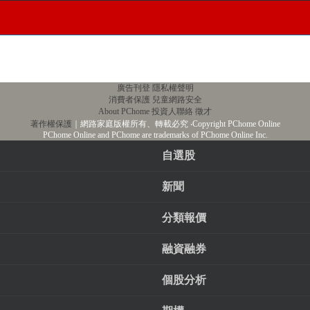
廣告刊登
隱私權聲明
消費者保護
兒童網路安全
About PChome
投資人聯絡
徵才
著作權保護
｜網路家庭版權所有、轉載必究
‧Copyright PChome Online
PChome Online and PChome are trademarks of PChome Online Inc.
自選股
新聞
分類報價
融資融券
個股分析