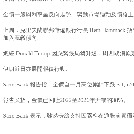
金價一般與利率呈反向走勢。勞動市場強勁及價格上
上周，克里夫蘭聯邦儲備銀行行長 Beth Hamma
加入寬鬆傾向。
總統 Donald Trump 因應緊張局勢升級，周四
伊朗近日亦展開報復行動。
Saxo Bank 報告指，金價自一月高位累計下跌＄1,57
報告又指，金價已回吐2022至2026年升幅的38%。
Saxo Bank 表示，雖然長線支持因素料在通脹