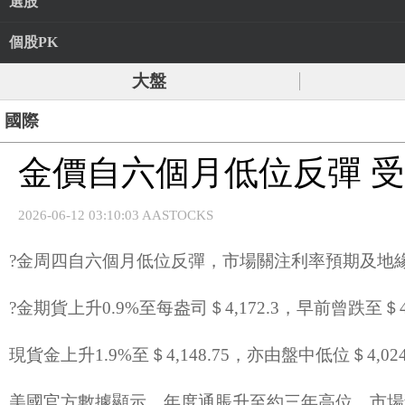
選股
個股PK
大盤
國際
金價自六個月低位反彈 
2026-06-12 03:10:03 AASTOCKS
?金周四自六個月低位反彈，市場關注利率預期及地
?金期貨上升0.9%至每盎司＄4,172.3，早前曾跌至＄
現貨金上升1.9%至＄4,148.75，亦由盤中低位＄4,02
美國官方數據顯示，年度通脹升至約三年高位，市場