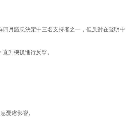
ack 為四月議息決定中三名支持者之一，但反對在聲明中
he 直升機後進行反擊。
加息憂慮影響。