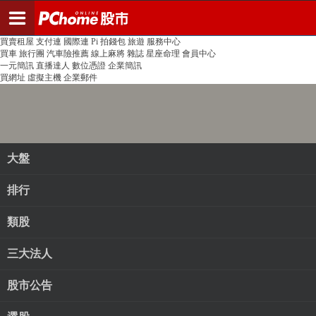
登入
註冊
PChome首頁
線上購物
24h購物
書店
露天拍賣
比比昂代購
新聞
/
氣象
股市
個人新聞台
廣告刊登
加入聯播網
全球購物
買賣租屋
支付連
國際連
Pi 拍錢包
旅遊
服務中心
買車
旅行團
汽車險推薦
線上麻將
雜誌
星座命理
會員中心
一元簡訊
直播達人
數位憑證
企業簡訊
買網址
虛擬主機
企業郵件
大盤
排行
類股
三大法人
股市公告