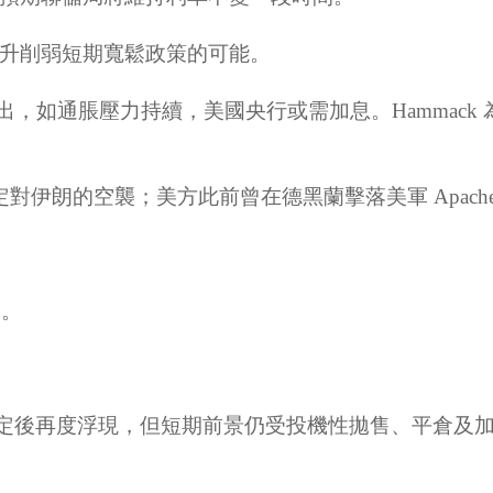
升削弱短期寬鬆政策的可能。
ck 指出，如通脹壓力持續，美國央行或需加息。Hamm
取消原定對伊朗的空襲；美方此前曾在德黑蘭擊落美軍 Apac
0。
前景穩定後再度浮現，但短期前景仍受投機性拋售、平倉及