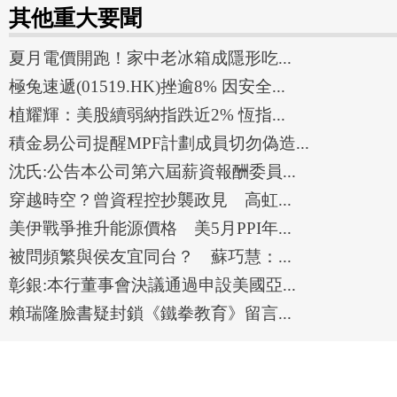
其他重大要聞
夏月電價開跑！家中老冰箱成隱形吃...
極兔速遞(01519.HK)挫逾8% 因安全...
植耀輝：美股續弱納指跌近2% 恆指...
積金易公司提醒MPF計劃成員切勿偽造...
沈氏:公告本公司第六屆薪資報酬委員...
穿越時空？曾資程控抄襲政見 高虹...
美伊戰爭推升能源價格 美5月PPI年...
被問頻繁與侯友宜同台？ 蘇巧慧：...
彰銀:本行董事會決議通過申設美國亞...
賴瑞隆臉書疑封鎖《鐵拳教育》留言...