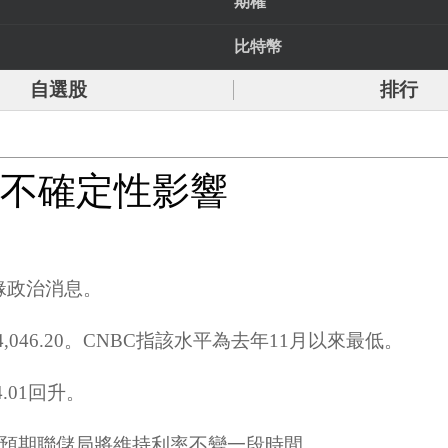
期權
比特幣
自選股
排行
受不確定性影響
緣政治消息。
4,046.20。CNBC指該水平為去年11月以來最低。
4.01回升。
預期聯儲局將維持利率不變一段時間。