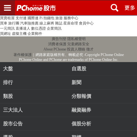
登入
註冊
PChome首頁
線上購物
24h購物
書店
露天拍賣
比比昂代購
新聞
/
氣象
股市
個人新聞台
廣告刊登
加入聯播網
全球購物
買賣租屋
支付連
國際連
Pi 拍錢包
旅遊
服務中心
買車
旅行團
汽車險推薦
線上麻將
雜誌
星座命理
會員中心
一元簡訊
直播達人
數位憑證
企業簡訊
買網址
虛擬主機
企業郵件
廣告刊登
隱私權聲明
消費者保護
兒童網路安全
About PChome
投資人聯絡
徵才
著作權保護
｜網路家庭版權所有、轉載必究
‧Copyright PChome Online
PChome Online and PChome are trademarks of PChome Online Inc.
大盤
自選股
排行
新聞
類股
分類報價
三大法人
融資融券
股市公告
個股分析