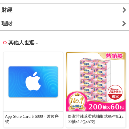
財經
理財
其他人也逛...
App Store Card $ 6000 - 數位序
倍潔雅純萃柔感抽取式衛生紙(2
號
00抽x12包x5袋)