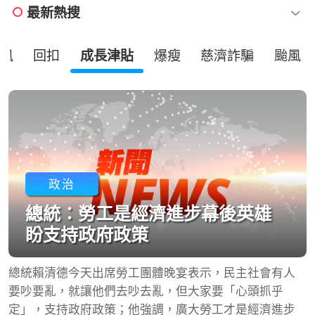
最新熱搜
風
回扣
成長津貼
爆瘦
慈濟詐騙
颱風
政治
總統：勞工是經濟進步幕後英雄
盼支持政府政策
總統賴清德今天出席勞工團體晚宴表示，民主社會有人
要吵要亂，就讓他們去吵去亂，但大家要「心頭抓乎
定」，支持政府政策；他強調，廣大勞工才是經濟進步