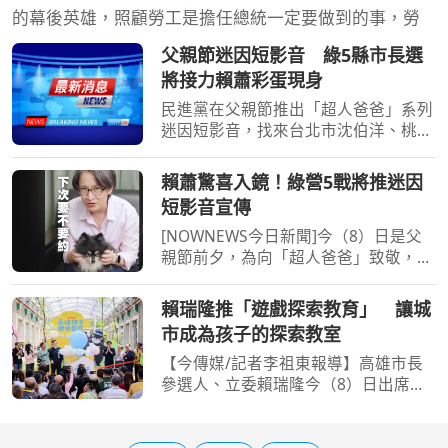
的幕後英雄，照顧勞工是擔任總統一定要做到的事，勞
父親節迷因短影音 綠5縣市長選
將接力賴蕭彩蛋現身
民進黨在父親節推出「超人爸爸」系列
迷因短影音，找來台北市沈伯洋、桃園
市黃世杰、新竹市莊競程、宜蘭縣林國
漳及南投縣(溫)世政等5名縣市長參選人
賴蕭驚喜入鏡！綠營5戰將推迷因
接力入鏡，宣傳「國家陪你一起養」人
短影音宣傳
口政策；總統賴清德
[NOWNEWS今日新聞]今（8）日是父
親節前夕，為向「超人爸爸」致敬，民
進黨推出系列特別企劃，邀請台北市長
候選人沈伯洋、桃園市候選人黃世杰、
賴瑞隆推「遊戲探索教育」 讓城
新竹市長候選人莊競程、宜蘭縣長候選
市成為孩子的探索教室
人林國漳及南投縣長候選人...
【今傳媒/記者李祖東報導】高雄市長
參選人、立委賴瑞隆今（8）日出席高
雄親子遊樂園區開幕典禮，與大小朋友
一同體驗園區設施，並向所有爸爸及代
父職者送上父親節祝福。繼日前提出