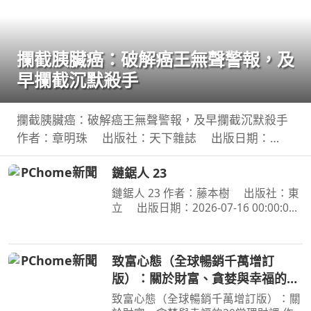
攔截胰臟癌：破解癌王無聲警報，及
早攔截沉默殺手
攔截胰臟癌：破解癌王無聲警報，及早攔截沉默殺手
作者：章明珠 出版社：天下雜誌 出版日期：
2026-08-04 00:00:00 定期健檢正常，為何仍得胰臟
鏈鋸人 23
癌？ 台大權威醫師25年篩檢實證， 鎖定胰臟癌關鍵1
公分，
鏈鋸人 23 作者：藤本樹 出版社：東
立 出版日期：2026-07-16 00:00:00
為了阻止戰爭惡魔盤算的恐怖計畫，小
死要求淀治出手相助，與此同時想消除
死之惡魔的公安也企圖與淀治接觸。夾
致富心態（全球暢銷千萬增訂
在兩個選項之間感到
版）：關於財富、貪婪與幸福的20
堂理財課
致富心態（全球暢銷千萬增訂版）：關