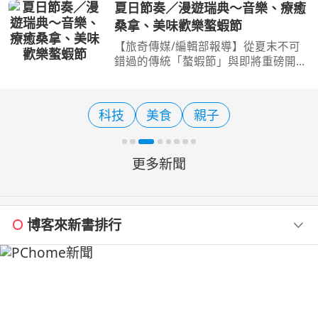
及中台灣地區進行觀光踩線，透過實地
夏日節奏／漫遊瑞典～音樂、療癒
體驗台中「山、海、屯、城」多元觀光
桑拿、美味歡樂螯蝦節
特色，結合KOL社群影響
【旅奇傳媒/編輯部報導】從夏末不可
錯過的傳統「螯蝦節」與即將重磅開幕
的「遠東博物館」，到「謝萊夫特奧」
（Skellefteå）首創的純電「紫水晶桑
拿」體驗，還將聚焦瑞典享譽全球的流
科技
美食
親子
行音樂文化，呈獻斯德
更多新聞
博客來新書排行