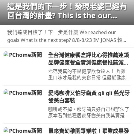
這是我們的下一步！發現老婆已經有
回台灣的計畫? This is the our
next step
我們達成目標了！下一步是什麼 We reached our
goals What is the next step? 8/8-8/23 IM JONAS 穀
卡卡 專屬限時團購
全台灣健康餐盒評比心得推薦連鎖
品牌健康餐盒實測健康餐推薦減脂
餐低卡高蛋白健身餐盒到底哪家最
老范我真的不是健康飲食達人！ 炸雞
好吃連外食族重口味的人也愛吃的
重口味才是我的美食日常 但最近健康
餐盒連鎖店越開越多，什麼低卡低GI高
CP值最高是哪一家
蛋白減脂 ...
愛喝咖啡又怕牙齒黃 gli gli 藍光牙
齒美白套裝
咖啡戒不掉，那牙齒只好自己想辦法了
原本看到這種居家牙齒美白我其實是抱
著真的有這麼簡單的心情 自己實際用
了gli ...
鼠來寶幼稚園畢業啦！畢業成果發