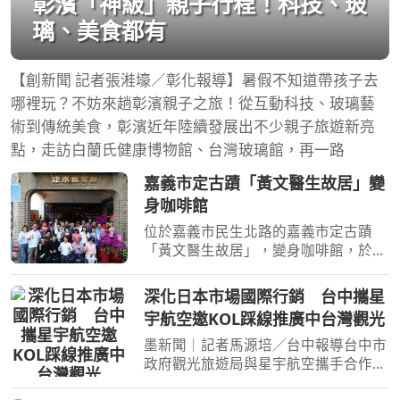
彰濱「神級」親子行程！科技、玻
璃、美食都有
【創新聞 記者張溎壕／彰化報導】暑假不知道帶孩子去
哪裡玩？不妨來趟彰濱親子之旅！從互動科技、玻璃藝
術到傳統美食，彰濱近年陸續發展出不少親子旅遊新亮
點，走訪白蘭氏健康博物館、台灣玻璃館，再一路
嘉義市定古蹟「黃文醫生故居」變
身咖啡館
位於嘉義市民生北路的嘉義市定古蹟
「黃文醫生故居」，變身咖啡館，於
2026年8月8日正式重新開幕。以日治
時期的舊名「津本喫茶部食堂」重新回
深化日本市場國際行銷 台中攜星
到街區，也讓近百年前的喫茶文化，以
宇航空邀KOL踩線推廣中台灣觀光
咖啡與食堂的形式再次融入今
墨新聞｜記者馬源培／台中報導台中市
政府觀光旅遊局與星宇航空攜手合作辦
理日本航線行銷，邀請日本KOL至台中