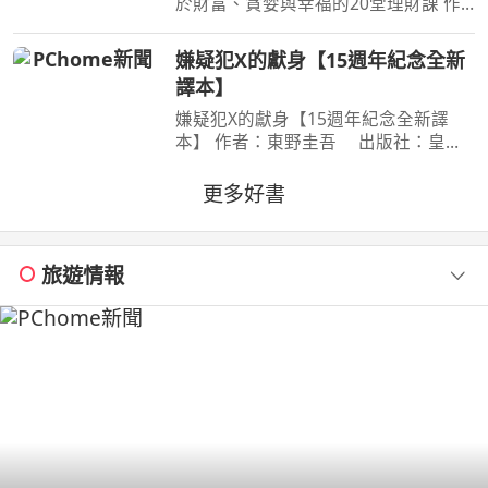
於財富、貪婪與幸福的20堂理財課 作
者：摩根．豪瑟 Morgan Housel 周玉
文 林俊宏 出版社：天下文化出版社
嫌疑犯X的獻身【15週年紀念全新
出版日期：2026-02-02 00:00:00 特
譯本】
別收錄２篇彩蛋加碼
嫌疑犯X的獻身【15週年紀念全新譯
本】 作者：東野圭吾 出版社：皇冠
文化 出版日期：2020-07-27
00:00:00 有一種愛情，永遠不會說出
更多好書
「我愛妳」， 卻比任何關係都更刻骨
銘心…… 東野圭吾：在本格推理的
旅遊情報