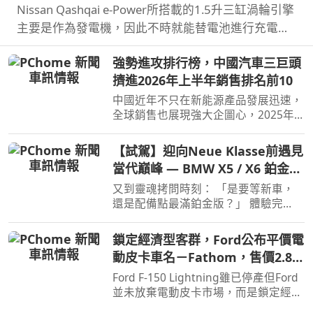
Nissan Qashqai e‑Power所搭載的1.5升三缸渦輪引擎
主要是作為發電機，因此不時就能替電池進行充電直
到沒油，這也讓Qashqai e‑Power擁有高效的里程表
強勢進攻排行榜，中國汽車三巨頭
現，日前就創下非純電與PHEV行駛里程最高金氏世界
擠進2026年上半年銷售排名前10
紀錄…
中國近年不只在新能源產品發展迅速，
全球銷售也展現強大企圖心，2025年
汽車品牌全球銷售排名僅有BYD和吉利
進入前10名，不過今年上半年奇瑞也加
【試駕】迎向Neue Klasse前遇見
入前10名了。
當代巔峰 — BMW X5 / X6 鉑金版
璀璨登場
又到靈魂拷問時刻： 「是要等新車，
還是配備點最滿鉑金版？」 體驗完
BMW X5 / X6鉑金版，選擇困難如我，
彷彿有了理直氣壯答案。
鎖定經濟型客群，Ford公布平價電
動皮卡車名－Fathom，售價2.8萬
美元起
Ford F-150 Lightning雖已停產但Ford
並未放棄電動皮卡市場，而是鎖定經濟
客群另闢新市場，近日Ford則公布新款