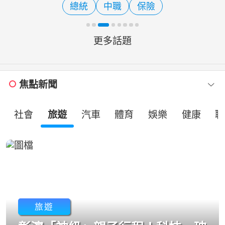
總統
中職
保險
「2030雙語之都」七大政見
更多話題
焦點新聞
社會
旅遊
汽車
體育
娛樂
健康
職
旅遊