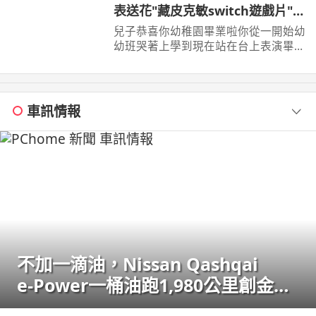
表送花"藏皮克敏switch遊戲片"驚
喜【Bobo TV】
兒子恭喜你幼稚園畢業啦你從一開始幼
幼班哭著上學到現在站在台上表演畢業
成果展你真的成長很多也長大了接下來
你即將要上小學 ...
車訊情報
不加一滴油，Nissan Qashqai
e‑Power一桶油跑1,980公里創金氏
世界紀錄