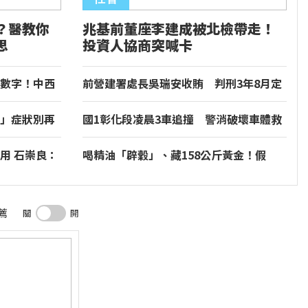
？醫教你
兆基前董座李建成被北檢帶走！
思
投資人協商突喊卡
數字！中西
前營建署處長吳瑞安收賄 判刑3年8月定
讞
」症狀別再
國1彰化段凌晨3車追撞 警消破壞車體救
以輕心
出受困男子
用 石崇良：
喝精油「辟穀」、藏158公斤黃金！假
BNT騙走慈濟10.6億 豪宅地下室竟挖出
乾鮑金庫
薦
關
開