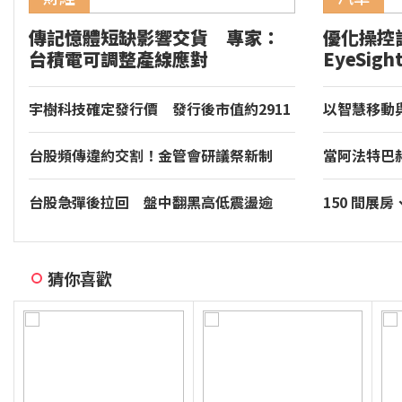
傳記憶體短缺影響交貨 專家：
優化操控
台積電可調整產線應對
EyeSig
GR86 
宇樹科技確定發行價 發行後市值約2911
以智慧移動
億元
價值。和運
台股頻傳違約交割！金管會研議祭新制
當阿法特巴
首次違約恐改採「預收足額款券」
年的慢調肌
台股急彈後拉回 盤中翻黑高低震盪逾
150 間展
600點
裝專區同步亮相
音響大展台
猜你喜歡