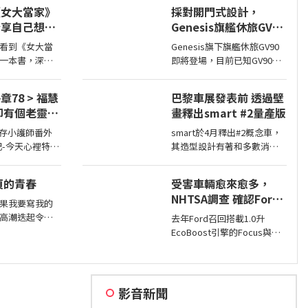
會露出一種慈
大的鋁圈，還有越野設定，
《女大當家》
採對開門式設計，
後問你是不是
但這不表示Sahara的越野能
分享自己想法
Genesis旗艦休旅GV90
力就比較弱，絕大多數的越
的作家，讓我
即將現身
野路面Sahara還是可以輕鬆
看到《女大當
Genesis旗下旗艦休旅GV90
樣貌的家庭！
通過，但就跟標題講的一
一本書，深深
即將登場，目前已知GV90將
樣…
想法震撼讀者
會採對開式車門設計，而動
看到不同樣貌
力部分預計將會純電系統。
8 > 福慧
巴黎車展發表前 透過壁
 《女大
畫釋出smart #2量產版
odcast
smart於4月釋出#2概念車，
記-今天心裡特別
其造型設計有著和多數消費
燒腦,line A
者印象中smart該有的樣貌，
智課的她,特來傾
同時也預告#2戶在巴黎車展
8頁的青春
受害車輛愈來愈多，
亮相，近日smart就透過壁畫
NHTSA調查 確認Ford
公布#2量產版樣貌。
果我要寫我的
1.0升EcoBoost引擎正
高潮迭起令人
去年Ford召回搭載1.0升
時皮帶會產生碎屑導致
)，不過，我可能
EcoBoost引擎的Focus與
引擎鎖死
..，每天跪鍵盤
Fiesta，因發生失去動力或引
心的罪
擎鎖死情況，對此NHTSA也
進入調查，之後甚至還擴大
範圍和技術工程分析，如今
影音新聞
則確認原因了。