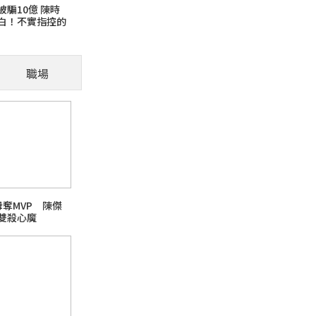
騙10億 陳時
白！不實指控的
貓咪為什麼喜歡把東西
職場
（示意圖：Gemini生成） 養貓的人一定遇
到地上。 很多人以為牠是在惡作劇，其實更多
芘)超標
母奪MVP 陳傑
雙殺心魔
日本熊本強震台股大跌
話題熱搜 PChome旅行玩樂