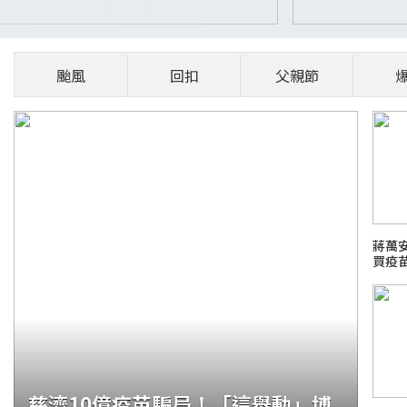
颱風
回扣
父親節
蔣萬
買疫
慈濟10億疫苗騙局！「這舉動」博