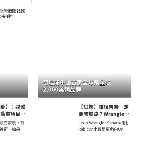
賽台灣惜敗韓國
本拚4強
奇瑞成中國首家全球銷量破
2,000萬輛品牌
八卦】：媒體
【試駕】誰說吉普一定
卡動畫項目投
要開爛路？Wrangler
好萊塢為什麼
Sahara開在平路一樣
沒有發現，有
Jeep Wrangler Sahara相比
畫電影？
順！
神奇，如果你
Rubicon來說是更偏向On
昨天去看動畫
Road的，全車同色烤漆、更