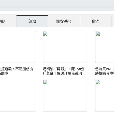
爆瘦
慈濟
國安基金
遺產
安拒道歉！不認挺慈濟
喝精油「辟穀」、藏158公
慈濟買BNT
苗翻車
斤黃金！假BNT騙走慈濟
勝憶陳時中
10.6億 豪宅地下室竟挖出
乾鮑金庫