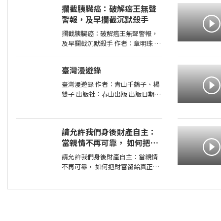
出版日期：2026-07-31 00:00:00
攔截胰臟癌：破解癌王無聲
新聞告訴你，今天哪裡又開火； 這
警報，及早攔截沉默殺手
本書告訴你，世界為什麼走到今
天。
攔截胰臟癌：破解癌王無聲警報，
及早攔截沉默殺手 作者：章明珠
出版社：天下雜誌 出版日期：
2026-08-04 00:00:00 定期健檢正
臺灣漫遊錄
常，為何仍得胰臟癌？ 台大權威醫
師25年篩檢實證， 鎖定胰臟癌關鍵
臺灣漫遊錄 作者：青山千鶴子、楊
1公分，
雙子 出版社：春山出版 出版日期：
2020-03-31 00:00:00 昭和臺灣縱貫
鐵道美食之旅 楊双子虛構譯作《臺
灣漫遊錄》華麗面世 「我們一起吃
請允許我們身後財產自主：
遍臺島吧！」――青山千鶴子（
當親情不再可靠， 如何把財
富留給真正值得的人
請允許我們身後財產自主：當親情
不再可靠， 如何把財富留給真正值
得的人 作者：高愛倫 出版社：天
下雜誌 出版日期：2026-07-02
00:00:00 當人心失去分寸，再高明
的遺囑規劃也可能成為空談當人性
貪婪暴