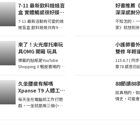
兩兄妹去玩其他機台意外
電影」，他就
7-11 最新飲料娃娃盲
好書推薦
得到超多彩票！ 我們的蹦
祥的微笑，然
盒 實體觸感很好摸你
深深感謝
蹦 ...
陪小
想抽中哪一款
震撼讀者
7-11 最新活動有可愛的娃
不知怎的，一
看到不同
娃盲盒 飲料娃娃共有9款
家》就想到另
實體觸感很好只有腳腳沒
感謝分享自己
有手也沒有磁吸蠻大一隻
的作家，讓我
來了！火光摩托車玩
小護師番外章7
的，大尺寸吊環掛在包包
的家庭！
具OMG 開箱 玩具
雙修 年輕卻有個老靈魂
...
ㄑ金剛經〉p
標籤的貼紙是YouTube
115.6.7 ( 同步存小護師番外
Shopping X 蝦皮賣場的商
章78 感恩日
城連結都是透過【蝦皮商
的感動,因為選課
城/ 蝦皮優選/ 蝦皮直營】
梳爬, 上完失
久坐腰痠有解嗎
88節讀8
官方認證賣家不一定都是
Xpanse T9 人體工學
我購買 ...
說真格的，如
椅實坐體驗動態腰靠
情史，可能會
每天坐在電腦前工作打遊
6D扶手22檔調整
歎息！(好酸
戲，一坐就是兩三個小
也會萬劫不復.
時，腰痠肩膀緊幾乎已經
還是被判了花
變成日常。 這次實際體驗
Xpanse T9 人體工學椅，
採用 ...