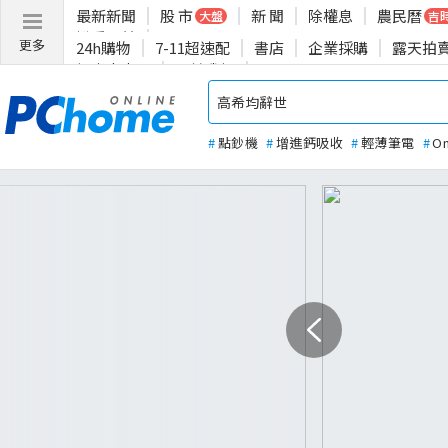
最新新聞
股 市
新 聞
除權息
農民曆
大盤
吉
揪愛公益
更多
24h購物
7-11超速配
書店
企業採購
露天拍
投資人專區
關於我們
#
點鈔機
#
增進鈣吸收
#
輕薄筆電
#
O