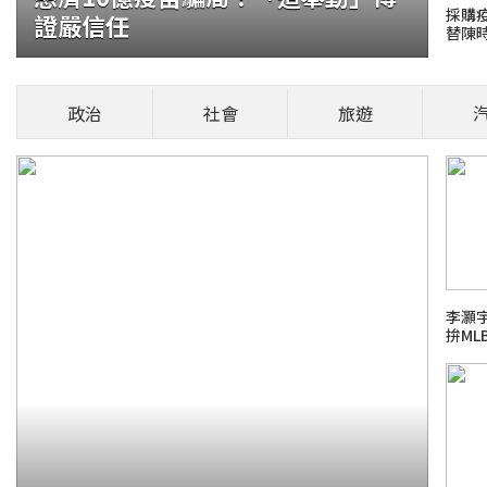
採購
證嚴信任
替陳
銀破364億元封王
政治
社會
旅遊
今(2026)年前6月國銀累計稅前盈餘達
0.8%，刷新歷年同期紀錄；其中
健康頭條！
李灝
拚M