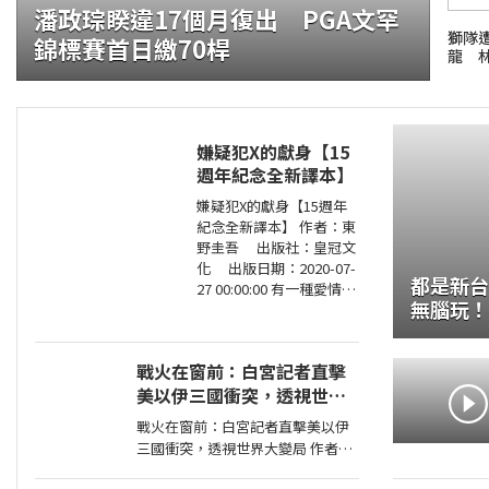
潘政琮睽違17個月復出 PGA文罕
獅隊
錦標賽首日繳70桿
龍 
嫌疑犯X的獻身【15
週年紀念全新譯本】
證大咬的船?.自助餐
嫌疑犯X的獻身【15週年
紀念全新譯本】 作者：東
野圭吾 出版社：皇冠文
化 出版日期：2020-07-
都是新台
27 00:00:00 有一種愛情，
無腦玩！
永遠不會說出「我愛
這裡好方
妳」， 卻比任何關係都更
刻骨銘心…… 東野圭吾：
戰火在窗前：白宮記者直擊
在本格推理的
美以伊三國衝突，透視世界
大變局
戰火在窗前：白宮記者直擊美以伊
三國衝突，透視世界大變局 作者：
張經義 出版社：天下文化出版社