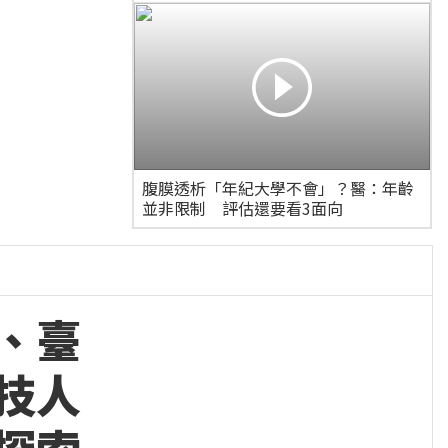
腹膜透析「年紀大學不會」？醫：年齡
並非限制 評估還要看3面向
、臺
技人