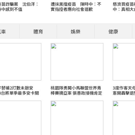
疫苗詐騙案 沈伯洋：
遭抹黑擋疫苗 陳時中：不
慈濟買疫苗被
時中感到不值
實指控者應向社會道歉
中：真相大
人應道歉
汽車
體育
娛樂
健康
營養師、醫師開講
食安風暴：大豆沙拉油(苯駢
職場菜鳥生存
宇替補2打數未敲安
桃園隊勇闖小馬聯盟世界青
3度作客天
LB台將單季最多安卡關
棒賽摘亞軍 張善政接機肯定
憲開轟擊退
2026 FIFA世界盃足球賽
拚戰精神
最新霸凌新聞事件！零容忍
北檢爭議案件進度整理