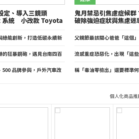
設定、導入三鏡頭
鬼月禁忌引焦慮症候群
ht 系統 小改款 Toyota
破除強迫症狀與焦慮迷
正式登場
與綠能創新，打造低碳永續新
父親節最該關心爸爸「這個」
租車榮獲國家品牌玉山獎！
醫聯手揪出三高危機
赫的狂暴鋼砲，遇見台南四百
流感重症恐惡化，出現「這些
理與舌尖上的AMG！
等！醫籲：別因非流感季就掉
房、500 品牌參與，戶外汽車改
稱「毒油零檢出」還要標準何
 2026 TAA 國際 HI-END
全面下架我負政治決定！
北君悅登場
個人化商品推