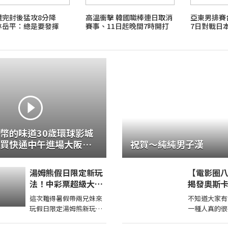
遭完封後猛攻8分降
高溫衝擊 韓國職棒連日取消
亞東男排
林岳平：總是要發揮
賽事、11日起晚間7時開打
7日對戰日
幣的味道30歲環球影城
買快通中午進場大阪住
祝賀～純純男子漢
便！
湯姆熊假日限定新玩
【電影圈
法！中彩票超級大獎
揭發奧斯
原來這些機台彩票這
票醜聞！
這次難得暑假帶兩兄妹來
不知道大家有
麼多！【Bobo TV】
看不起動
玩假日限定湯姆熊新玩法
一種人真的很
療育丟代幣得了超多獎帶
跟他說：「我