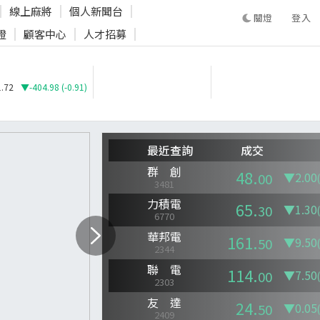
線上麻將
個人新聞台
登入
證
顧客中心
人才招募
登入
.72
▼-404.98 (-0.91)