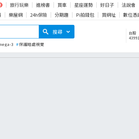
旅行玩樂
進榜書
買車
星座運勢
好日子
法說會
時
賣
樂屋網
24h保險
分期趣
Pi拍錢包
買網址
數位憑
搜尋
台股
43991
mega-3
#
保護暗處視覺