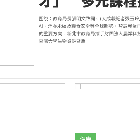
才」 多元課程
產業新趨勢
圖說：教育局長張明文致詞。(大成報記者張玉玲/
AI、淨零永續及糧食安全等全球趨勢，智慧農業
的重要方向。新北市教育局攜手財團法人農業科
臺灣大學生物資源暨農