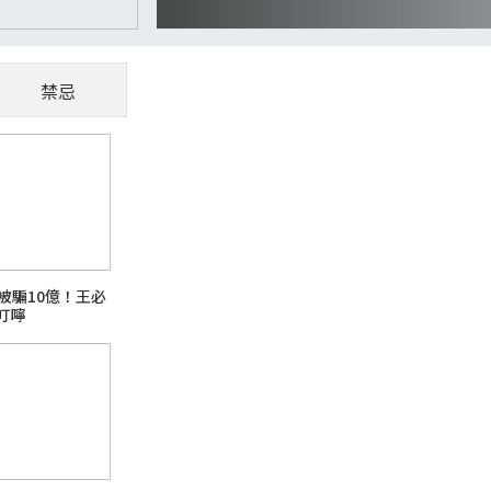
禁忌
CoWoS、玻璃基板夯
懂AI供應鏈受惠股
隨著AI、高效能運算（HPC）與資料中心快
被騙10億！王必
主題之一。過去晶片只要持續縮小製程，就能
叮嚀
升