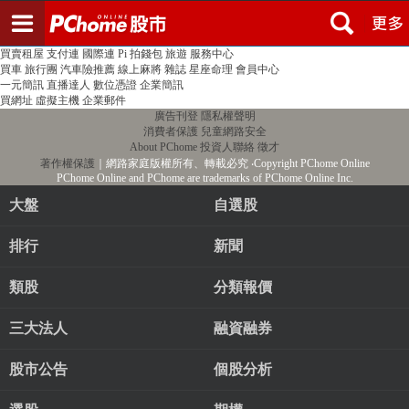
登入
註冊
PChome首頁
線上購物
24h購物
書店
露天拍賣
比比昂代購
新聞
/
氣象
股市
個人新聞台
廣告刊登
加入聯播網
全球購物
買賣租屋
支付連
國際連
Pi 拍錢包
旅遊
服務中心
買車
旅行團
汽車險推薦
線上麻將
雜誌
星座命理
會員中心
一元簡訊
直播達人
數位憑證
企業簡訊
買網址
虛擬主機
企業郵件
廣告刊登
隱私權聲明
消費者保護
兒童網路安全
About PChome
投資人聯絡
徵才
著作權保護
｜網路家庭版權所有、轉載必究
‧Copyright PChome Online
PChome Online and PChome are trademarks of PChome Online Inc.
大盤
自選股
排行
新聞
類股
分類報價
三大法人
融資融券
股市公告
個股分析