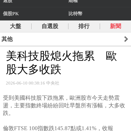
選股
期權
個股PK
比特幣
大盤
自選股
排行
新聞
其他
美科技股熄火拖累 歐
股大多收跌
2026-06-10 00:38:16 中央社
受到美國科技股下跌拖累，歐洲股市今天走勢震
盪，主要指數終場紛紛回吐早盤所有漲幅，大多收
跌。
倫敦FTSE 100指數跌145.87點或1.41%，收報