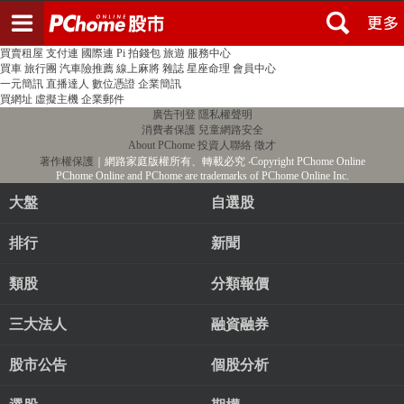
登入
註冊
PChome首頁
線上購物
24h購物
書店
露天拍賣
比比昂代購
新聞
/
氣象
股市
個人新聞台
廣告刊登
加入聯播網
全球購物
買賣租屋
支付連
國際連
Pi 拍錢包
旅遊
服務中心
買車
旅行團
汽車險推薦
線上麻將
雜誌
星座命理
會員中心
一元簡訊
直播達人
數位憑證
企業簡訊
買網址
虛擬主機
企業郵件
廣告刊登
隱私權聲明
消費者保護
兒童網路安全
About PChome
投資人聯絡
徵才
著作權保護
｜網路家庭版權所有、轉載必究
‧Copyright PChome Online
PChome Online and PChome are trademarks of PChome Online Inc.
大盤
自選股
排行
新聞
類股
分類報價
三大法人
融資融券
股市公告
個股分析