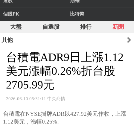
選股
期權
個股PK
比特幣
大盤
自選股
排行
新聞
其他
台積電ADR9日上漲1.12
美元漲幅0.26%折台股
2705.99元
2026-06-10 05:31:11 中央商情
台積電在NYSE掛牌ADR以427.92美元作收，上漲
1.12美元，漲幅0.26%。