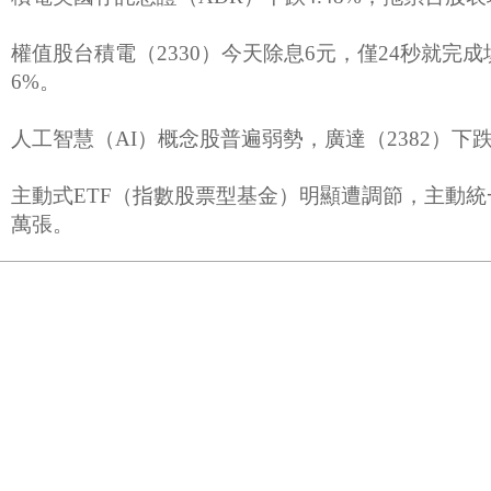
權值股台積電（2330）今天除息6元，僅24秒就完成填
6%。
人工智慧（AI）概念股普遍弱勢，廣達（2382）下跌逾
主動式ETF（指數股票型基金）明顯遭調節，主動統一升
萬張。