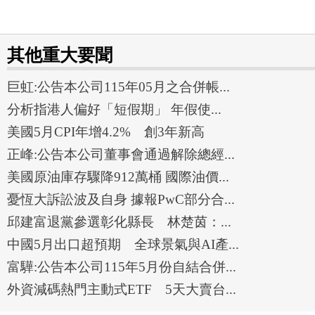
其他重大要聞
巨虹:公告本公司115年05月之合併帳...
分析指港人偏好「短假期」 年假使...
美國5月CPI年增4.2% 創3年新高
正峰:公告本公司董事會通過解除總經...
美國原油庫存驟降912萬桶 國際油價...
憂恆大訴訟波及自身 據報PwC部分合...
邱建富退黨參選彰化縣長 林楚茵：...
中國5月出口超預期 全球景氣與AI產...
富驊:公告本公司115年5月份自結合併...
外資減碼熱門主動式ETF 5天大賣台...