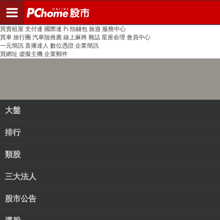
登入
註冊
PChome首頁
線上購物
24h購物
書店
露天拍賣
比比昂代購
新聞
/
氣象
股市
個人新聞台
廣告刊登
加入聯播網
全球購物
買賣租屋
支付連
國際連
Pi 拍錢包
旅遊
服務中心
買車
旅行團
汽車險推薦
線上麻將
雜誌
星座命理
會員中心
一元簡訊
直播達人
數位憑證
企業簡訊
買網址
虛擬主機
企業郵件
大盤
排行
類股
三大法人
股市公告