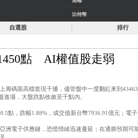
期權
比特幣
自選股
排行
450點 AI權值股走弱
碼面高檔套現干擾，儘管盤中一度翻紅來到43463.03
接買盤進場，大盤跌點收斂至千點內。
0.5點，跌幅1.88%，成交值新台幣7936.91億元；電
亞洲電子供應鏈，恐慌情緒迅速蔓延；在通膨預期可
表現。