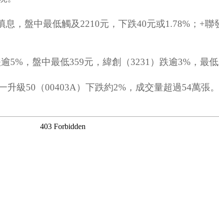
息，盤中最低觸及2210元，下跌40元或1.78%；+聯發
5%，盤中最低359元，緯創（3231）跌逾3%，最低15
級50（00403A）下跌約2%，成交量超過54萬張。主