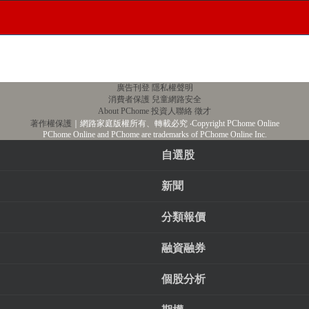
廣告刊登
隱私權聲明
消費者保護
兒童網路安全
About PChome
投資人聯絡
徵才
著作權保護
｜網路家庭版權所有、轉載必究
‧Copyright PChome Online
PChome Online and PChome are trademarks of PChome Online Inc.
自選股
新聞
分類報價
融資融券
個股分析