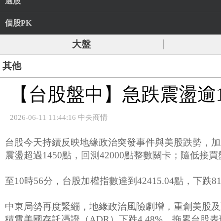
選股
個股PK
大盤
其他
【台股盤中】急跌震盪逾1
2026-06-11 11:44:16 中央商情
台股今天持續反映地緣政治突發事件與美股跌勢，加上籌
震盪超過1450點，回測42000點整數關卡；隨低
至10時56分，台股加權指數達到42415.04點，下跌81
中東局勢再度緊繃，地緣政治風險劇增，重創美股及
積電美國存託憑證（ADR）下跌4.48%，拖累台股