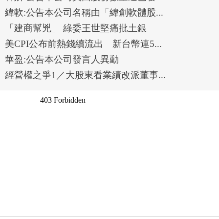
緯軟:公告本公司名稱由「緯創軟體股...
「建商幫兇」 綠委王世堅痛批土銀
美CPI公布前熱錢續流出 新台幣連5...
華盈:公告本公司發言人異動
經營權之爭1／大股東看業績改派董事...