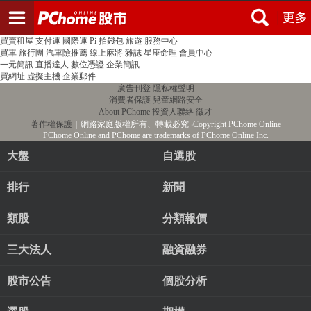
登入
註冊
PChome首頁
線上購物
24h購物
書店
露天拍賣
比比昂代購
新聞
/
氣象
股市
個人新聞台
廣告刊登
加入聯播網
全球購物
買賣租屋
支付連
國際連
Pi 拍錢包
旅遊
服務中心
買車
旅行團
汽車險推薦
線上麻將
雜誌
星座命理
會員中心
一元簡訊
直播達人
數位憑證
企業簡訊
買網址
虛擬主機
企業郵件
廣告刊登
隱私權聲明
消費者保護
兒童網路安全
About PChome
投資人聯絡
徵才
著作權保護
｜網路家庭版權所有、轉載必究
‧Copyright PChome Online
PChome Online and PChome are trademarks of PChome Online Inc.
大盤
自選股
排行
新聞
類股
分類報價
三大法人
融資融券
股市公告
個股分析