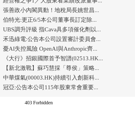
經營權之爭1／大股東看業績改派董事...
張善政小內閣異動！地稅局長姚世昌...
伯特光:更正6/5本公司董事長訂定除...
UBS調升評級 指Cava具多項催化劑以...
禾迅綠電:公告本公司設置審計委員會...
憂AI失控風險 OpenAI與Anthropic齊...
《大行》招銀國際首予智譜(02513.HK...
【新北激戰】蘇巧慧採「尊侯」策略...
中華煤氣(00003.HK)持續引入創新科...
冠亞:公告本公司115年股東常會重要...