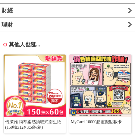
財經
理財
其他人也逛...
倍潔雅 純萃柔感抽取式衛生紙
MyCard 10000點虛擬點數卡
(150抽x12包x5袋/箱)