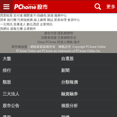
登入
註冊
PChome首頁
線上購物
24h購物
書店
露天拍賣
比比昂代購
新聞
/
氣象
股市
個人新聞台
廣告刊登
加入聯播網
全球購物
買賣租屋
支付連
國際連
Pi 拍錢包
旅遊
服務中心
買車
旅行團
汽車險推薦
線上麻將
雜誌
星座命理
會員中心
一元簡訊
直播達人
數位憑證
企業簡訊
買網址
虛擬主機
企業郵件
廣告刊登
隱私權聲明
消費者保護
兒童網路安全
About PChome
投資人聯絡
徵才
著作權保護
｜網路家庭版權所有、轉載必究
‧Copyright PChome Online
PChome Online and PChome are trademarks of PChome Online Inc.
大盤
自選股
排行
新聞
類股
分類報價
三大法人
融資融券
股市公告
個股分析