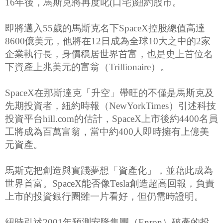
16年後，馬斯克將再度叱(口宅)紐約股市。
即將邁入55歲的馬斯克名下SpaceX控股總值高達
8600億美元，他將在12日成為全球10大之中的2家
企業執行長，身價穩居世界首富，也是史上首位名
下資產上兆美元的富翁（Trillionaire）。
SpaceX在那斯達克「升空」帶旺的不僅是馬斯克及
先期投資者，紐約時報（NewYorkTimes）引述科技
投資平台hill.com的估計，SpaceX上市後約4400名員
工將成為百萬富翁，當中約400人即時擁有上億美
元資產。
馬斯克把創造與實踐夢想「資產化」，並藉此成為
世界首富。SpaceX能否像Tesla創造超高回報，負責
上市的投資銀行圈雖一片看好，但仍需時證明。
紐時引述2001年預測安隆集團（Enron）破產的投