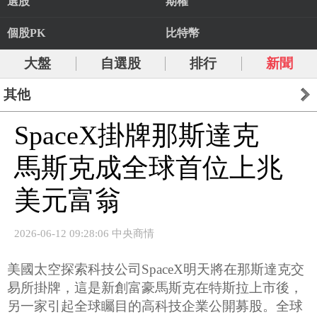
選股
期權
個股PK
比特幣
大盤
自選股
排行
新聞
其他
SpaceX掛牌那斯達克
馬斯克成全球首位上兆
美元富翁
2026-06-12 09:28:06 中央商情
美國太空探索科技公司SpaceX明天將在那斯達克交
易所掛牌，這是新創富豪馬斯克在特斯拉上市後，
另一家引起全球矚目的高科技企業公開募股。全球