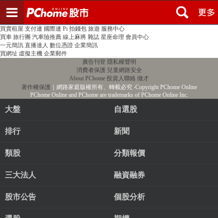
登入
註冊
PChome首頁
線上購物
24h購物
書店
露天拍賣
比比昂代購
新聞
/
氣象
股市
個人新聞台
廣告刊登
加入聯播網
全球購物
買賣租屋
支付連
國際連
Pi 拍錢包
旅遊
服務中心
買車
旅行團
汽車險推薦
線上麻將
雜誌
星座命理
會員中心
一元簡訊
直播達人
數位憑證
企業簡訊
買網址
虛擬主機
企業郵件
廣告刊登
隱私權聲明
消費者保護
兒童網路安全
About PChome
投資人聯絡
徵才
著作權保護
｜網路家庭版權所有、轉載必究
‧Copyright PChome Online
PChome Online and PChome are trademarks of PChome Online Inc.
大盤
自選股
排行
新聞
類股
分類報價
三大法人
融資融券
股市公告
個股分析