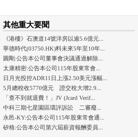
其他重大要聞
《港樓》石澳道14號洋房以逾5.6億元...
寧德時代(03750.HK)料未來5年至10年...
圓剛:公告本公司董事會決議通過解除...
太康精密:公告本公司115年股東常會...
日月光投控ADR11日上漲2.50美元漲幅...
5月總稅收5770億元 證交稅大增2.9...
「查不到就退費！」JV (Jcard Verif...
中科三期七星園區環評訴訟 二審廢...
永邑-KY:公告本公司115年股東常會通...
矽格:公告本公司第六屆薪資報酬委員...