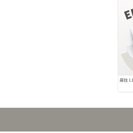
Samsung Galaxy S25+ (12G/256G)
頻直立式洗衣機WT
羅技 
[公告] 仁新:公告本公司股票面額由「新台幣10元」變更為
熱門新聞