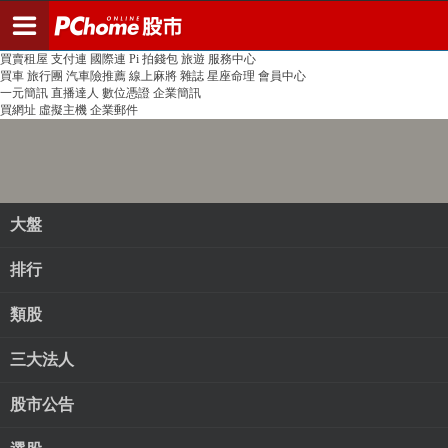
登入
註冊
PChome首頁
線上購物
24h購物
書店
露天拍賣
比比昂代購
新聞
/
氣象
股市
個人新聞台
廣告刊登
加入聯播網
全球購物
買賣租屋
支付連
國際連
Pi 拍錢包
旅遊
服務中心
買車
旅行團
汽車險推薦
線上麻將
雜誌
星座命理
會員中心
一元簡訊
直播達人
數位憑證
企業簡訊
買網址
虛擬主機
企業郵件
大盤
排行
類股
三大法人
股市公告