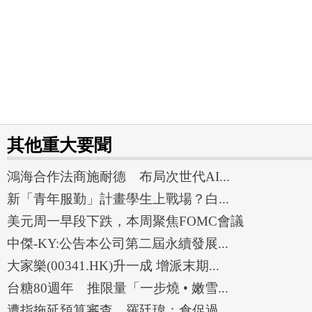
其他重大要聞
鴻海合作法商施耐德 布局次世代AI...
新「青年服勤」計畫學生上戰場？白...
美元周一早段下跌，本周聚焦FOMC會議
中傑-KY:公告本公司第二屆永續發展...
大家樂(00341.HK)升一成 增派末期...
台糖80週年 推限量「一步燒 • 嫩雪...
遭指拖延預算審查 羅廷瑋：倉促過...