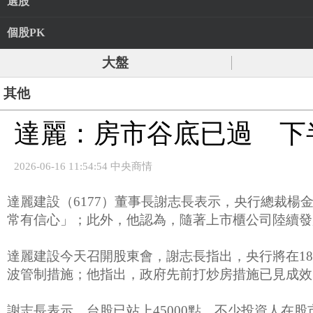
選股
個股PK
大盤
其他
達麗：房市谷底已過 下
2026-06-16 11:54:54 中央商情
達麗建設（6177）董事長謝志長表示，央行總裁
常有信心」；此外，他認為，隨著上市櫃公司陸續發
達麗建設今天召開股東會，謝志長指出，央行將在1
波管制措施；他指出，政府先前打炒房措施已見成效
謝志長表示，台股已站上45000點，不少投資人