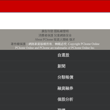
廣告刊登
隱私權聲明
消費者保護
兒童網路安全
About PChome
投資人聯絡
徵才
著作權保護
｜網路家庭版權所有、轉載必究
‧Copyright PChome Online
PChome Online and PChome are trademarks of PChome Online Inc.
自選股
新聞
分類報價
融資融券
個股分析