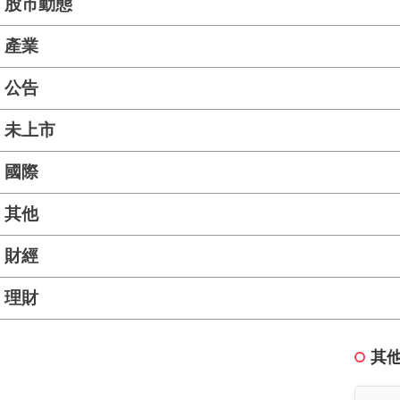
股市動態
產業
公告
未上市
國際
其他
財經
理財
其他