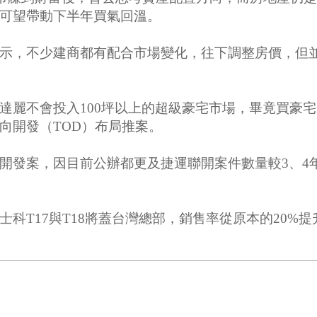
可望帶動下半年買氣回溫。
示，不少建商都有配合市場變化，往下調整房價，但
達麗不會投入100坪以上的超級豪宅市場，畢竟買豪
向開發（TOD）布局推案。
開發案，因目前公辦都更及捷運聯開案件數量較3、4
科T17與T18將蓋台灣總部，銷售率從原本的20%提