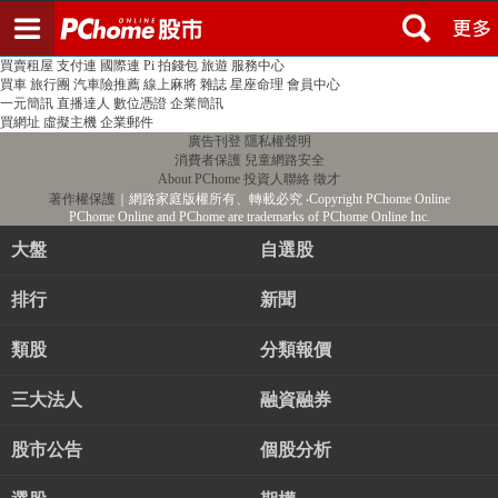
登入
註冊
PChome首頁
線上購物
24h購物
書店
露天拍賣
比比昂代購
新聞
/
氣象
股市
個人新聞台
廣告刊登
加入聯播網
全球購物
買賣租屋
支付連
國際連
Pi 拍錢包
旅遊
服務中心
買車
旅行團
汽車險推薦
線上麻將
雜誌
星座命理
會員中心
一元簡訊
直播達人
數位憑證
企業簡訊
買網址
虛擬主機
企業郵件
廣告刊登
隱私權聲明
消費者保護
兒童網路安全
About PChome
投資人聯絡
徵才
著作權保護
｜網路家庭版權所有、轉載必究
‧Copyright PChome Online
PChome Online and PChome are trademarks of PChome Online Inc.
大盤
自選股
排行
新聞
類股
分類報價
三大法人
融資融券
股市公告
個股分析