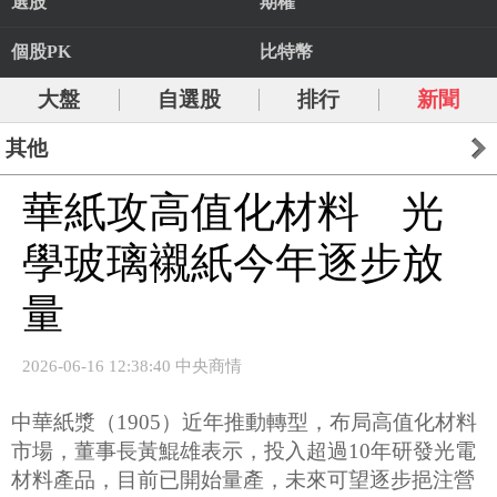
選股
期權
個股PK
比特幣
大盤
自選股
排行
新聞
其他
華紙攻高值化材料 光
學玻璃襯紙今年逐步放
量
2026-06-16 12:38:40 中央商情
中華紙漿（1905）近年推動轉型，布局高值化材料
市場，董事長黃鯤雄表示，投入超過10年研發光電
材料產品，目前已開始量產，未來可望逐步挹注營