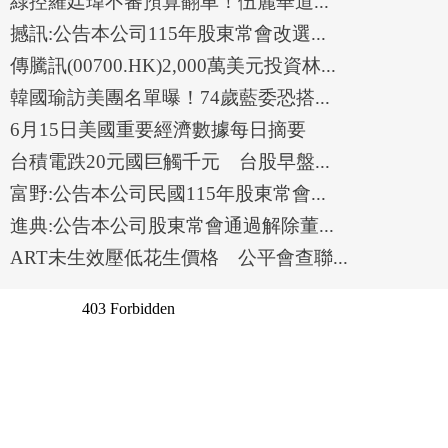
綠控羅廷瑋不審預算翻車！伍麗華道...
撼訊:公告本公司115年股東常會改選...
傳騰訊(00700.HK)2,000萬美元投資林...
韓國瑜訪美團名單曝！74歲藍委恐搭...
6月15日美國重要經濟數據每日摘要
台積電跌20元國巨觸千元 台股早盤...
富野:公告本公司民國115年股東常會...
進典:公告本公司股東常會通過解除董...
ART未生效壓低花生價格 公平會查聯...