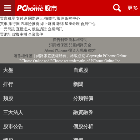
登入
註冊
PChome首頁
線上購物
24h購物
書店
露天拍賣
比比昂代購
新聞
/
氣象
股市
個人新聞台
廣告刊登
加入聯播網
全球購物
買賣租屋
支付連
國際連
Pi 拍錢包
旅遊
服務中心
買車
旅行團
汽車險推薦
線上麻將
雜誌
星座命理
會員中心
一元簡訊
直播達人
數位憑證
企業簡訊
買網址
虛擬主機
企業郵件
廣告刊登
隱私權聲明
消費者保護
兒童網路安全
About PChome
投資人聯絡
徵才
著作權保護
｜網路家庭版權所有、轉載必究
‧Copyright PChome Online
PChome Online and PChome are trademarks of PChome Online Inc.
大盤
自選股
排行
新聞
類股
分類報價
三大法人
融資融券
股市公告
個股分析