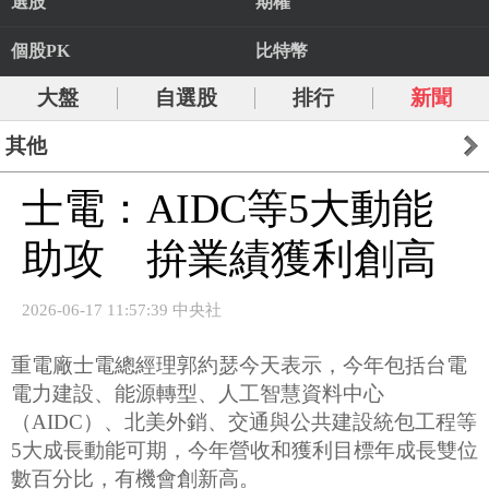
選股
期權
個股PK
比特幣
大盤
自選股
排行
新聞
其他
士電：AIDC等5大動能
助攻 拚業績獲利創高
2026-06-17 11:57:39 中央社
重電廠士電總經理郭約瑟今天表示，今年包括台電
電力建設、能源轉型、人工智慧資料中心
（AIDC）、北美外銷、交通與公共建設統包工程等
5大成長動能可期，今年營收和獲利目標年成長雙位
數百分比，有機會創新高。