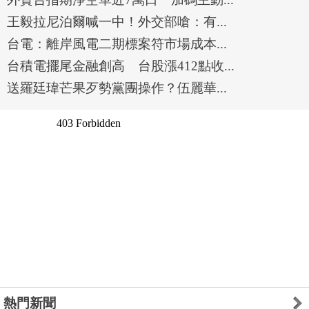
王毅拉尼泊爾喊一中！外交部嗆：有...
台電：離岸風電二期標案符市場成本...
台積電擺尾金融創高 台股漲412點收...
送羅廷瑋芒果歹勢黨團操作？伍麗華...
熱門新聞