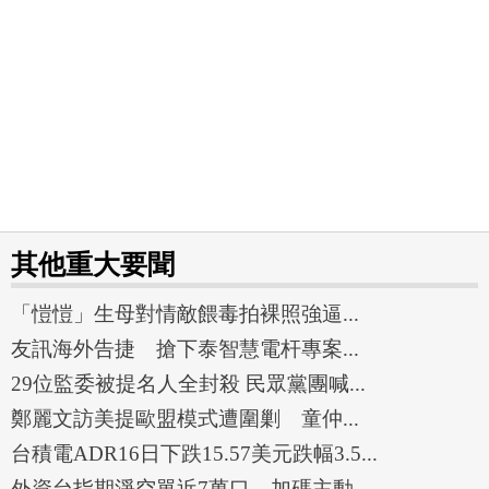
其他重大要聞
「愷愷」生母對情敵餵毒拍裸照強逼...
友訊海外告捷 搶下泰智慧電杆專案...
29位監委被提名人全封殺 民眾黨團喊...
鄭麗文訪美提歐盟模式遭圍剿 童仲...
台積電ADR16日下跌15.57美元跌幅3.5...
外資台指期淨空單近7萬口 加碼主動...