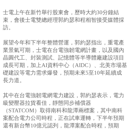
士電上午在新竹舉行股東會，歷時大約30分鐘結
束，會後士電雙總經理郭約瑟和程相智接受媒體採
訪。
展望今年和下半年整體營運，郭約瑟指出，重電產
業景氣可期，士電在台電強韌電網計畫，以及國內
晶圓代工、封裝測試、記憶體等半導體廠建設項目
成長可期，加上AI資料中心（AIDC）、北美市場基
礎建設等電力需求爆發，預期未來5至10年延續成
長力道。
其中在台電強韌電網電力建設，郭約瑟表示，電力
級變壓器拉貨看佳，靜態同步補償器
（STATCOM）取得南科和龍潭兩標案，其中南科
案配合電力公司時程，正在試車運轉，下半年預期
還有新台幣10億元認列，龍潭案配合時程，預期