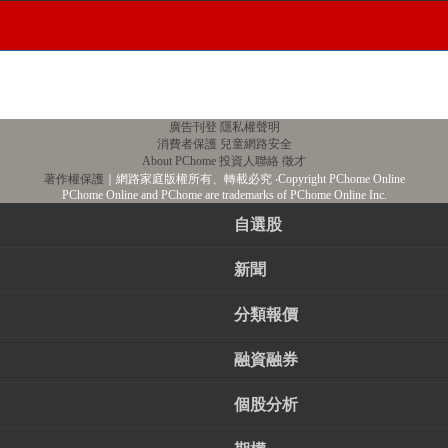
廣告刊登
隱私權聲明
消費者保護
兒童網路安全
About PChome
投資人聯絡
徵才
著作權保護
｜網路家庭版權所有、轉載必究
‧Copyright PChome Online
PChome Online and PChome are trademarks of PChome Online Inc.
自選股
新聞
分類報價
融資融券
個股分析