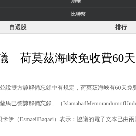
期權
比特幣
自選股
排行
議 荷莫茲海峽免收費60天
並說雙方諒解備忘錄中有規定，荷莫茲海峽有60天免
忘錄」（IslamabadMemorandumofUnderst
卡伊（EsmaeilBaqaei）表示：協議的電子文本