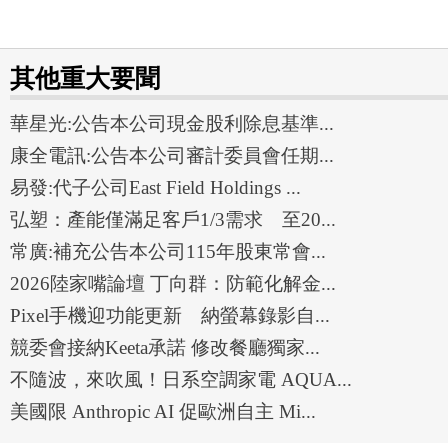
其他重大要聞
華星光:公告本公司現金股利除息基準...
康全電訊:公告本公司審計委員會任期...
易發:代子公司East Field Holdings ...
弘塑：產能僅滿足客戶1/3需求 至20...
常廣:補充公告本公司115年股東常會...
2026陸家嘴論壇 丁向群：防範化解金...
Pixel手機迎功能更新 納螢幕錄影自...
競委會接納Keeta承諾 修改餐廳獨家...
不隨波，來吹風！日系空調家電 AQUA...
美國限 Anthropic AI 促歐洲自主 Mi...