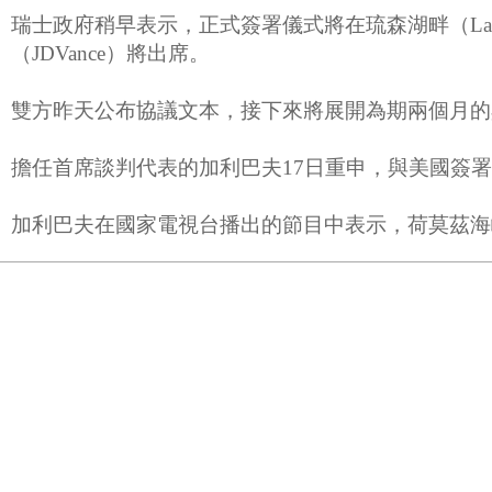
瑞士政府稍早表示，正式簽署儀式將在琉森湖畔（LakeLu
（JDVance）將出席。
雙方昨天公布協議文本，接下來將展開為期兩個月的具體事
擔任首席談判代表的加利巴夫17日重申，與美國簽
加利巴夫在國家電視台播出的節目中表示，荷莫茲海