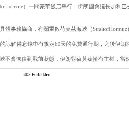
cerne）一間豪華飯店舉行；伊朗國會議長加利巴夫（Moh
務協商，有關重啟荷莫茲海峽（StraitofHormu
署的諒解備忘錄中有規定60天的免費通行期，之後伊朗
峽不會恢復到戰前狀態，伊朗對荷莫茲擁有主權，當