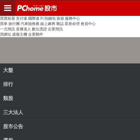
登入
註冊
PChome首頁
線上購物
24h購物
書店
露天拍賣
比比昂代購
新聞
/
氣象
股市
個人新聞台
廣告刊登
加入聯播網
全球購物
買賣租屋
支付連
國際連
Pi 拍錢包
旅遊
服務中心
買車
旅行團
汽車險推薦
線上麻將
雜誌
星座命理
會員中心
一元簡訊
直播達人
數位憑證
企業簡訊
買網址
虛擬主機
企業郵件
大盤
排行
類股
三大法人
股市公告