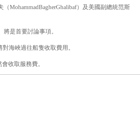
ammadBagherGhalibaf）及美國副總統范斯
z）將是首要討論事項。
將對海峽過往船隻收取費用。
然會收取服務費。