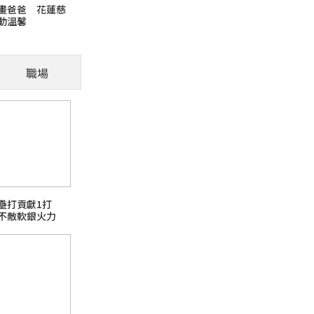
畫爸爸 花蓮慈
動溫馨
毛孩適應新環境需要時
才是融入的第一步
職場
火報記者 張舜傑／報導 寵物面對新環境需要
讓牠們融入，先建立安全感並給予時間，讓毛孩
芘)超標
壘打貢獻1打
不敵軟銀火力
日本熊本強震台股大跌
話題熱搜 PChome旅行玩樂