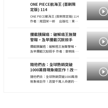
灣漫遊錄》華麗面世 「我們一起吃
ONE PIECE航海王 (首刷限
遍臺島吧！」――青山千鶴子（
定版) 114
ONE PIECE航海王 (首刷限定版) 114
作者：尾田栄一郎 出版社：東立
出版日期：2026-08-03 00:00:00
消失在歷史黑暗當中的「諸神峽谷
攔截胰臟癌：破解癌王無聲
事件」，其全貌終於即將揭曉！席
警報，及早攔截沉默殺手
捲號稱最可怕海賊團的洛克斯海賊
團
攔截胰臟癌：破解癌王無聲警報，
及早攔截沉默殺手 作者：章明珠
出版社：天下雜誌 出版日期：
2026-08-04 00:00:00 定期健檢正
隨他們去：全球熱銷突破
常，為何仍得胰臟癌？ 台大權威醫
1000萬冊現象級巨作！改變
師25年篩檢實證， 鎖定胰臟癌關鍵
千萬人命運的心理技巧【附
1公分，
隨他們去：全球熱銷突破1000萬冊
放下執念明信片】
現象級巨作！改變千萬人命運的心
理技巧【附放下執念明信片】 作
者：梅爾•羅賓斯（Mel Robbins）
出版社：平安文化 出版日期：
2026-07-03 00:00:00 ＜內容簡介＞
戒掉你