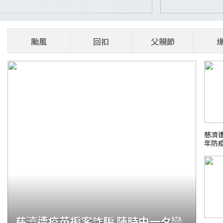
颱風
回扣
父親節
慈濟遭
年防
慈濟遭疫苗掮客詐騙 陳時中一夕變