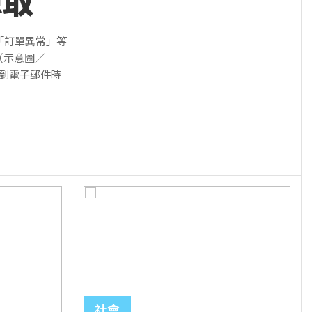
想取
發
「訂單異常」等
（示意圖／
，收到電子郵件時