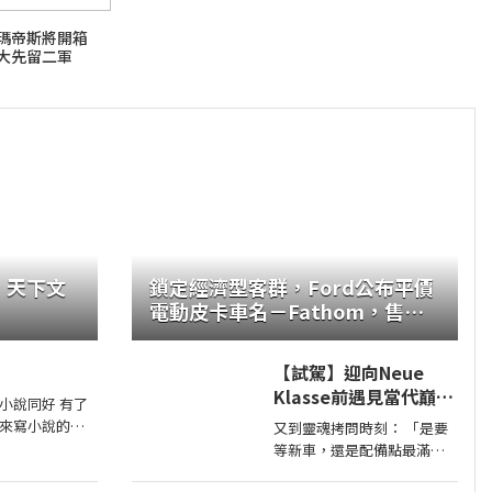
投瑪帝斯將開箱
大先留二軍
．天下文
鎖定經濟型客群，Ford公布平價
電動皮卡車名－Fathom，售價
2.8萬美元起
【試駕】迎向Neue
Klasse前遇見當代巔峰
小說同好 有了
— BMW X5 / X6 鉑金版
來寫小說的人
又到靈魂拷問時刻： 「是要
璀璨登場
比讀小說的人還
等新車，還是配備點最滿鉑
問了一個問題 她
金版？」 體驗完BMW X5 / X6
文學獎的