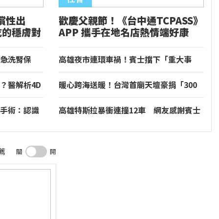
償性出
歡慶父親節！《台中通TCPASS》
乾的穩膚對
APP 攜手在地名店熱情端好康
急洗腎保
高雄夜市連環車禍！賓士擋下「重大事
風險
故」 車主：人沒事最重要
？醫解析4D
暖心跨海送暖！台灣首廟天壇豪捐「300
萬」助熊本震災重建
手術：認識
高雄特斯拉暴衝連撞12車 網友感謝賓士
aTME）」
擋下衝擊：救了很多人
薦
關
開