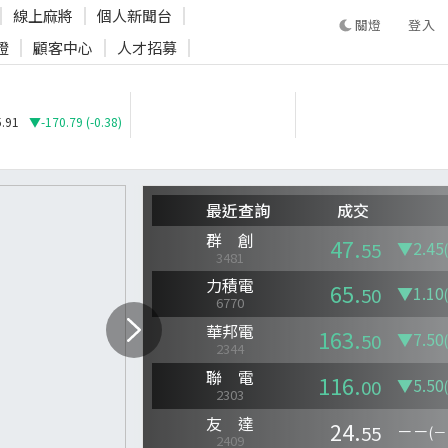
線上麻將
個人新聞台
登入
證
顧客中心
人才招募
登入
.91
▼-170.79 (-0.38)