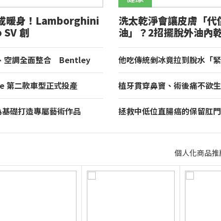
暖身！Lamborghini
洗太乾淨會讓皮膚「代
o SV 創
油」？2招擺脫外油內
heimring 量產車最快單
策
空調全面整合 Bentley
他吃傳統剉冰竟拉到脫水「緊
入 Curation Engine 打造全
命」 醫點名1類人應注意4
asse 第二款車型正式投產
植牙貫穿鼻竇、術後痛不欲生
黑工廠啟動全新 i3 量產
動態導航成安全關鍵
de 為基礎打造專屬藝術作品
拯救中低位直腸癌的保留肛門
發表全球唯一 Destrier
「經肛門全直腸繫膜切除術（T
個人化商品推