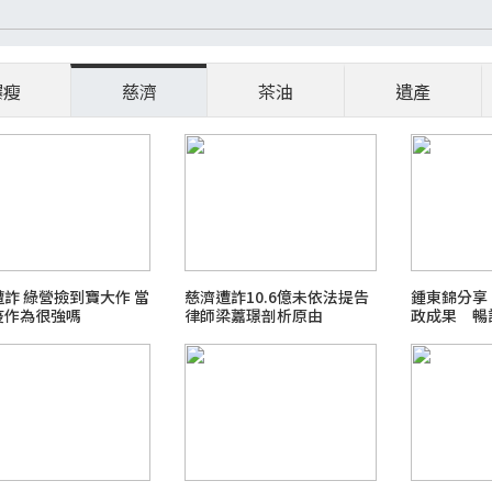
爆瘦
慈濟
茶油
遺產
詐 綠營撿到寶大作 當
慈濟遭詐10.6億未依法提告
鍾東錦分享
疫作為很強嗎
律師梁䕒璟剖析原由
政成果 暢
與改變