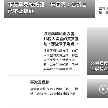
隊友罕見給援護 布雷克：告訴自
富邦
己不要搞砸
權 
通靈藥師的處方箋：
16個人與靈的真實互
動，那些來不及說
證大咬的船?.自助餐
的、當時沒做的、至
通靈藥師的處方箋：16個
今想不通的，未解與
人與靈的真實互動，那些
無解，通靈藥師給出
來不及說的、當時沒做
久坐腰痠有
處方
的、至今想不通的，未解
工學椅實
與無解，通靈藥師給出處
22檔調
方 作者：J 藥師 出版
社：大是 出版日期：
臺灣漫遊錄
2026-01-27 00:00:00 ◎我
兒子很孝順，還
臺灣漫遊錄 作者：青山千鶴子、楊
雙子 出版社：春山出版 出版日期：
2020-03-31 00:00:00 昭和臺灣縱貫
鐵道美食之旅 楊双子虛構譯作《臺