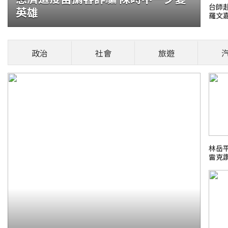
台師
英雄
羅文
岸法
銀行60多人涉案
多名行員捲入，清查範圍從個別涉案銀行擴大至
政治
社會
旅遊
入後續行政程序，若查出銀行內控未確實落實，
健康頭條！
林岳平
雷克