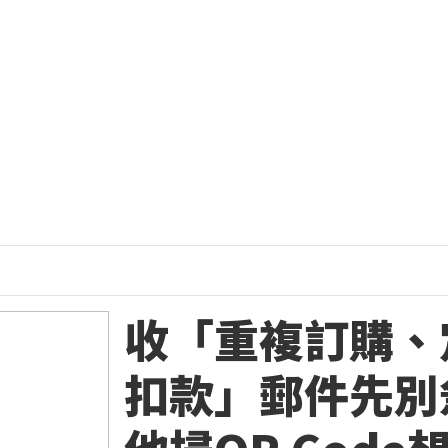
收「重複訂購、
扣款」郵件先別