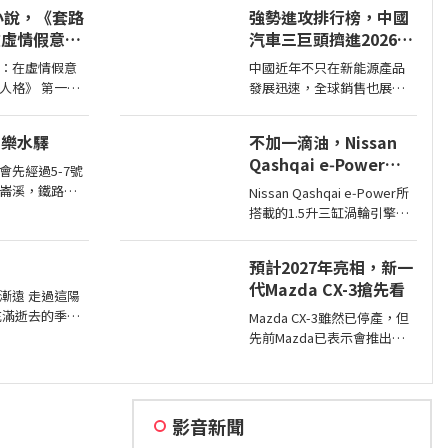
鉑金版，選擇困難如我，彷
創小說，《套路
強勢進攻排行榜，中國
彿有了理直氣壯答案。
在虛情假意的
汽車三巨頭擠進2026年
出人格》
上半年銷售排名前10
：在虛情假意
中國近年不只在新能源產品
格》 第一
發展迅速，全球銷售也展現
序曲，誰在人
強大企圖心，2025年汽車品
麗思卡爾頓酒店
牌全球銷售排名僅有BYD和吉
：樂水驛
不加一滴油，Nissan
，燈光昏
利進入前10名，不過今年上
Qashqai e‑Power一
半年奇瑞也加入前10名了。
會先經過5-7號
桶油跑1,980公里創金
崙溪，鐵路都
Nissan Qashqai e‑Power所
氏世界紀錄
樂水驛初
搭載的1.5升三缸渦輪引擎主
但因與臺鐵集
要是作為發電機，因此不時
於1953
就能替電池進行充電直到沒
預計2027年亮相，新一
油，這也讓Qashqai
代Mazda CX-3搶先看
e‑Power擁有高效的里程表
漸遠 走過這陽
現，日前就創下非純電與
充滿逝去的季節
Mazda CX-3雖然已停產，但
PHEV行駛里程最高金氏世界
生的日常 當擁
先前Mazda已表示會推出下
紀錄…
舒心 轉眼驟成
一代CX-3，而就在近日
太陽
Mazda於會議報告中就透露
了新一代CX-3。
影音新聞