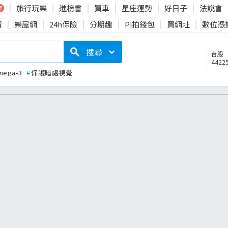
旅行玩樂
進榜書
買車
星座運勢
好日子
法說會
時
賣
樂屋網
24h保險
分期趣
Pi拍錢包
買網址
數位憑
搜尋
台股
44225
mega-3
#
保護暗處視覺