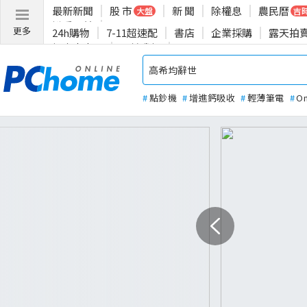
最新新聞
股 市
新 聞
除權息
農民曆
大盤
吉
揪愛公益
更多
24h購物
7-11超速配
書店
企業採購
露天拍
投資人專區
關於我們
#
點鈔機
#
增進鈣吸收
#
輕薄筆電
#
O