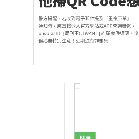
他掃QR Code
消 積蓄瞬間蒸
警方提醒，若收到電子郵件提及「重複下單」、
通知時，應直接登入官方網站或APP查詢聯繫。
unsplash）[周刊王CTWANT] 詐騙案件頻傳
務必要特別注意！近期進有詐騙集