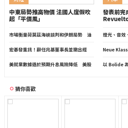
中東局勢推高物價 法國人度假吹
發表前完成
起「平價風」
Revuelt
Hocken
圈
市場衡量荷莫茲海峽談判和伊朗局勢 油
燈光、音效、
價走高
Torcal 將導
新座艙體驗
宏碁發重訊！辭任兆基董事長並撤出經
Neue Kl
營：發現內部管理缺失
BMW 慕尼
美就業數據遜於預期升息風險降低 美股
以 Boli
收紅
Bugatti 
猜你喜歡