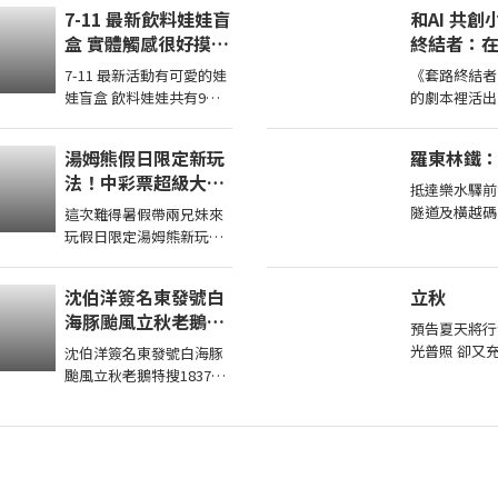
城/ 蝦皮優選/ 蝦皮直營】
7-11 最新飲料娃娃盲
和AI 共
官方認證賣家不一定都是
盒 實體觸感很好摸你
終結者：
我購買 ...
想抽中哪一款
劇本裡活
7-11 最新活動有可愛的娃
《套路終結者
娃盲盒 飲料娃娃共有9款
的劇本裡活出人
實體觸感很好只有腳腳沒
章：修羅場的
有手也沒有磁吸蠻大一隻
設裡狂歡？ 
湯姆熊假日限定新玩
羅東林鐵
的，大尺寸吊環掛在包包
的總統套房內
法！中彩票超級大獎
...
抵達樂水驛前
原來這些機台彩票這
隧道及橫越碼
這次難得暑假帶兩兄妹來
麼多！【Bobo TV】
是沿著溪畔修建。 
玩假日限定湯姆熊新玩法
名為濁水驛，
療育丟代幣得了超多獎帶
集線車站同名，
兩兄妹去玩其他機台意外
沈伯洋簽名東發號白
立秋
得到超多彩票！ 我們的蹦
海豚颱風立秋老鵝特
蹦 ...
預告夏天將行
搜1837
光普照 卻又
沈伯洋簽名東發號白海豚
無常已成為人
颱風立秋老鵝特搜1837
著今夜的歡暢
00:00沈伯洋簽名東發號
昨日 而明晨 
沈伯洋饒河夜市掃街拜票
米其林推薦老店 ...