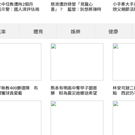
赴中任教遭拘2個月
慈濟遭詐綠營「見獵心
小手牽大手
嘉示警：國人須評估兩
喜」？ 藍營：別想將陳時
院父親節活
治差異
中捧回神壇
汽車
體育
娛樂
健康
營養師、醫師開講
食安風暴：大豆沙拉油(苯駢
職場菜鳥生存
執教400勝達陣 布
熊本有明高中奪甲子園首
林安可敲二
讚獲球員愛戴
勝 盼為震災故鄉送希望
點 西武仍
2026 FIFA世界盃足球賽
最新霸凌新聞事件！零容忍
北檢爭議案件進度整理