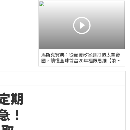
馬斯克寶典：從顛覆矽谷到打造太空帝
國，讀懂全球首富20年極限思維【繁中
版限定收錄：給讀者的手寫寄語印簽】
定期
急！