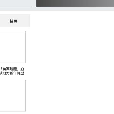
禁忌
CoWoS、玻璃基板夯
懂AI供應鏈受惠股
隨著AI、高效能運算（HPC）與資料中心快
「苗栗甦醒」施
主題之一。過去晶片只要持續縮小製程，就能
談地方近年轉型
升