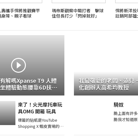
人壽攜手悍將推觀賽平
瑪帝斯觀察中職打者 擊球
悍將新洋
邀身障、親子看球
佳但長打少「閃掉就好」
註銷阿部雄
解嗎Xpanse T9 人體
我最敬愛的老闆、遠見
坐體驗動態腰靠6D扶手
化創辦人高希均教授
整
來了！火光摩托車玩
騎奴
具OMG 開箱 玩具
脆上面有許多
脆我才知道原
標籤的貼紙是YouTube
那麼多 幾乎
Shopping X 蝦皮賣場的商
多 有位同好
城連結都是透過【蝦皮商
說為什麼高中