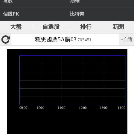
選股
期權
個股PK
比特幣
大盤
自選股
排行
新聞
穩懋國票5A購03
+自選
705451