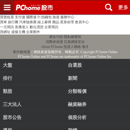
登入
註冊
PChome首頁
線上購物
24h購物
書店
露天拍賣
比比昂代購
新聞
/
氣象
股市
個人新聞台
廣告刊登
加入聯播網
全球購物
買賣租屋
支付連
國際連
Pi 拍錢包
旅遊
服務中心
買車
旅行團
汽車險推薦
線上麻將
雜誌
星座命理
會員中心
一元簡訊
直播達人
數位憑證
企業簡訊
買網址
虛擬主機
企業郵件
廣告刊登
隱私權聲明
消費者保護
兒童網路安全
About PChome
投資人聯絡
徵才
著作權保護
｜網路家庭版權所有、轉載必究
‧Copyright PChome Online
PChome Online and PChome are trademarks of PChome Online Inc.
大盤
自選股
排行
新聞
類股
分類報價
三大法人
融資融券
股市公告
個股分析