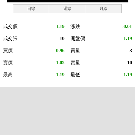
日線
週線
月線
成交價
1.19
漲跌
-0.01
成交張
10
開盤價
1.19
買價
0.96
買量
3
賣價
1.05
賣量
10
最高
1.19
最低
1.19