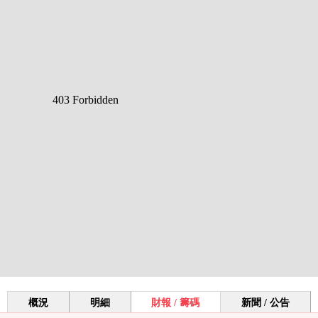
概況
明細
財報 / 籌碼
新聞 / 公告