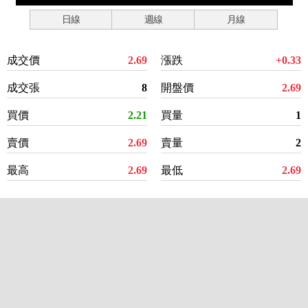
日線
週線
月線
成交價
2.69
漲跌
+0.33
成交張
8
開盤價
2.69
買價
2.21
買量
1
賣價
2.69
賣量
2
最高
2.69
最低
2.69