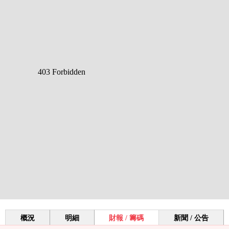
概況
明細
財報 / 籌碼
新聞 / 公告