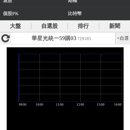
選股
期權
個股PK
比特幣
大盤
自選股
排行
新聞
華星光統一59購03
+自選
729185