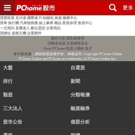
登入
註冊
PChome首頁
線上購物
24h購物
書店
露天拍賣
比比昂代購
新聞
/
氣象
股市
個人新聞台
廣告刊登
加入聯播網
全球購物
買賣租屋
支付連
國際連
Pi 拍錢包
旅遊
服務中心
買車
旅行團
汽車險推薦
線上麻將
雜誌
星座命理
會員中心
一元簡訊
直播達人
數位憑證
企業簡訊
買網址
虛擬主機
企業郵件
廣告刊登
隱私權聲明
消費者保護
兒童網路安全
About PChome
投資人聯絡
徵才
著作權保護
｜網路家庭版權所有、轉載必究
‧Copyright PChome Online
PChome Online and PChome are trademarks of PChome Online Inc.
大盤
自選股
排行
新聞
類股
分類報價
三大法人
融資融券
股市公告
個股分析