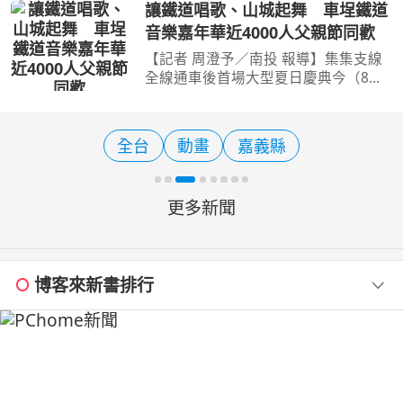
放的「高雄親子遊樂園區」今（8）日
讓鐵道唱歌、山城起舞 車埕鐵道
正式啟用，開幕首日即吸引超過3萬人
音樂嘉年華近4000人父親節同歡
次入園，不少家庭三代同
【記者 周澄予／南投 報導】集集支線
全線通車後首場大型夏日慶典今（8）
日在車埕熱鬧登場！交通部觀光署日月
潭國家風景區管理處舉辦「2026車埕
鐵道音樂嘉年華—讓鐵道唱歌，讓山城
全台
動畫
嘉義縣
起舞」，結合鐵道、音樂
更多新聞
博客來新書排行