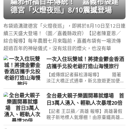
驅邪祈福百年傳統！ 嘉義布袋建
德宮「火燈夜巡」8/10震撼登場
布袋過溝建德宮「火燈夜巡」，即將於8月10日至12日連
續三天盛大登場！（圖／嘉義縣政府）【記者陳夏恩／
綜合報導】每年農曆七月來臨前，嘉義布袋有一場流傳
超過百年的神秘儀式，沒有炫目的煙火，也沒有華
一次入住玩雙城！將捷金鬱金香酒
店攜手北投老爺打造山海慢旅行
【威傳媒記者蘇松濤報導】 隨著
淡江大橋正式通車，新北旅遊更加便
利！現在一趟旅程即可同時感受山林溫
泉與河岸風光的雙重魅力。坐落於淡水
全台最大親子樂園開幕就爆場 首
河岸第一排的將捷金鬱金香酒店，攜手
日3萬人湧入、輕軌人次暴增20倍
北投老爺酒店推出跨區旅
【記者 王苡蘋／高雄 報導】高雄暑假
親子新地標人氣爆棚！由原臺鐵高雄機
廠活化轉型、全臺最大半室內且免費開