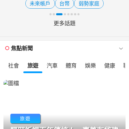
未來帳戶
台幣
弱勢家庭
「2030雙語之都」七大政見
更多話題
焦點新聞
社會
旅遊
汽車
體育
娛樂
健康
職
旅遊