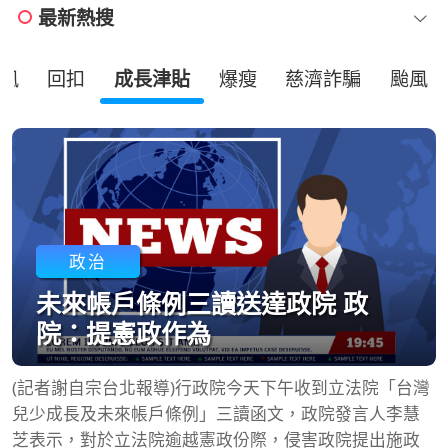
最新熱搜
風
回扣
成長津貼
爆瘦
慈濟詐騙
颱風
政治
未來帳戶條例三讀送達政院 政
院：提憲政作為
(記者謝自宗台北報導)行政院今天下午收到立法院「台灣
兒少成長及未來帳戶條例」三讀函文，政院發言人李慧
芝表示，對於立法院逾越憲政份際，侵害政院提出施政