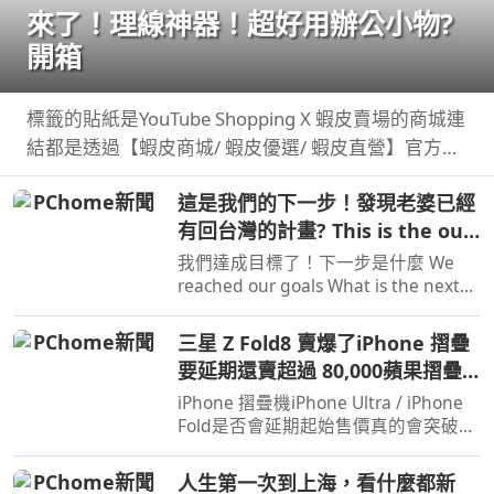
來了！理線神器！超好用辦公小物?
開箱
標籤的貼紙是YouTube Shopping X 蝦皮賣場的商城連
結都是透過【蝦皮商城/ 蝦皮優選/ 蝦皮直營】官方認
證賣家不一定都是我購買 ...
這是我們的下一步！發現老婆已經
有回台灣的計畫? This is the our
next step
我們達成目標了！下一步是什麼 We
reached our goals What is the next
step? 8/8-8/23 IM JONAS 穀卡卡 專屬
限時團購
三星 Z Fold8 賣爆了iPhone 摺疊
要延期還賣超過 80,000蘋果摺疊
大戰開打！
iPhone 摺疊機iPhone Ultra / iPhone
Fold是否會延期起始售價真的會突破台
幣 8 萬甚至 9 萬嗎 而三星剛推出的
Galaxy Z ...
人生第一次到上海，看什麼都新