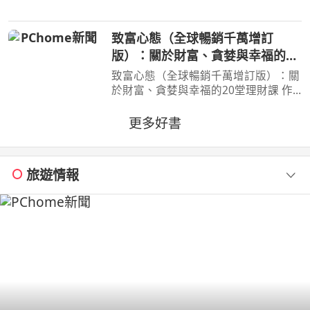
的恐怖計畫，小死要求淀治出手相助，
與此同時想消除死之惡魔的公安也企圖
致富心態（全球暢銷千萬增訂
與淀治接觸。夾在兩
版）：關於財富、貪婪與幸福的20
堂理財課
致富心態（全球暢銷千萬增訂版）：關
於財富、貪婪與幸福的20堂理財課 作
者：摩根．豪瑟 Morgan Housel 周玉
文 林俊宏 出版社：天下文化出版社
更多好書
出版日期：2026-02-02 00:00:00 特
別收錄２篇彩蛋加碼
旅遊情報