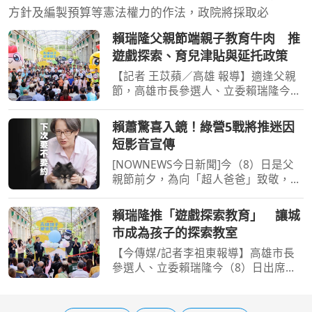
方針及編製預算等憲法權力的作法，政院將採取必
賴瑞隆父親節端親子教育牛肉 推
遊戲探索、育兒津貼與延托政策
【記者 王苡蘋／高雄 報導】適逢父親
節，高雄市長參選人、立委賴瑞隆今
（8）日出席高雄親子遊樂園區開幕典
禮，與大小朋友體驗園區設施，並向爸
賴蕭驚喜入鏡！綠營5戰將推迷因
爸及代父職者送上節日祝福。繼日前提
短影音宣傳
出「2030雙語之都」七大
[NOWNEWS今日新聞]今（8）日是父
親節前夕，為向「超人爸爸」致敬，民
進黨推出系列特別企劃，邀請台北市長
候選人沈伯洋、桃園市候選人黃世杰、
賴瑞隆推「遊戲探索教育」 讓城
新竹市長候選人莊競程、宜蘭縣長候選
市成為孩子的探索教室
人林國漳及南投縣長候選人...
【今傳媒/記者李祖東報導】高雄市長
參選人、立委賴瑞隆今（8）日出席高
雄親子遊樂園區開幕典禮，與大小朋友
一同體驗園區設施，並向所有爸爸及代
父職者送上父親節祝福。繼日前提出