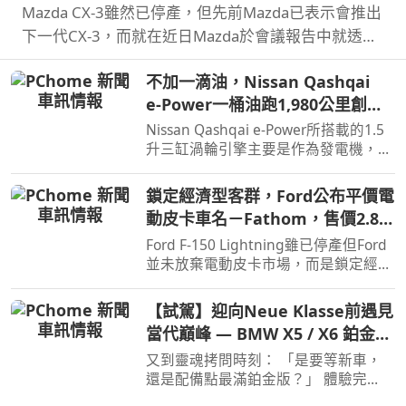
Mazda CX-3雖然已停產，但先前Mazda已表示會推出
下一代CX-3，而就在近日Mazda於會議報告中就透露
了新一代CX-3。
不加一滴油，Nissan Qashqai
e‑Power一桶油跑1,980公里創金
氏世界紀錄
Nissan Qashqai e‑Power所搭載的1.5
升三缸渦輪引擎主要是作為發電機，因
此不時就能替電池進行充電直到沒油，
這也讓Qashqai e‑Power擁有高效的里
鎖定經濟型客群，Ford公布平價電
程表現，日前就創下非純電與PHEV行
動皮卡車名－Fathom，售價2.8萬
駛里程最高金氏世界紀錄…
美元起
Ford F-150 Lightning雖已停產但Ford
並未放棄電動皮卡市場，而是鎖定經濟
客群另闢新市場，近日Ford則公布新款
電動皮卡車名與售價。
【試駕】迎向Neue Klasse前遇見
當代巔峰 — BMW X5 / X6 鉑金版
璀璨登場
又到靈魂拷問時刻： 「是要等新車，
還是配備點最滿鉑金版？」 體驗完
BMW X5 / X6鉑金版，選擇困難如我，