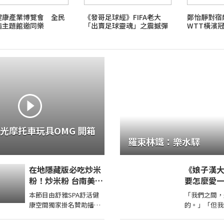
健康產業博覽會 全民
《發哥足球經》FIFA老大
鄭怡靜對
造主題館邀同樂
「出賣足球靈魂」之震撼彈
WTT橫濱
（中）
摩托車玩具OMG 開箱
羅東林鐵：樂水驛
在地隱藏版必吃炒米
《娘子漢
粉！炒米粉 台南美食
要怎麼愛
永康美食 街頭小吃
人？
本節目由舒雅SPA舒活健
「我們之間，
美食 美食推薦 旅遊
康空間獨家掛名贊助播出
的。」「但我
fyp food
第一次體驗全身指油壓第
面。」「聽好