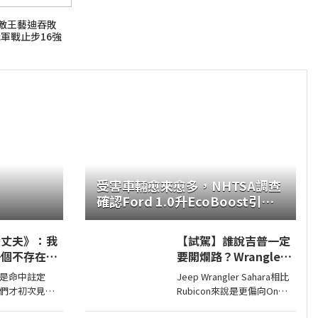
宿敵王藝迪吞敗
冠軍戰止步16強
受害車輛愈來愈多，NHTSA調查
確認Ford 1.0升EcoBoost引擎
正時皮帶會產生碎屑導致引擎鎖
死
大丈夫》：我
【試駕】誰說吉普一定
一個不存在的
要開爛路？Wrangler
Sahara開在平路一樣
是命中註定
Jeep Wrangler Sahara相比
順！
們才初次見
Rubicon來說是更偏向On
，我是戀愛高
Road的，全車同色烤漆、更