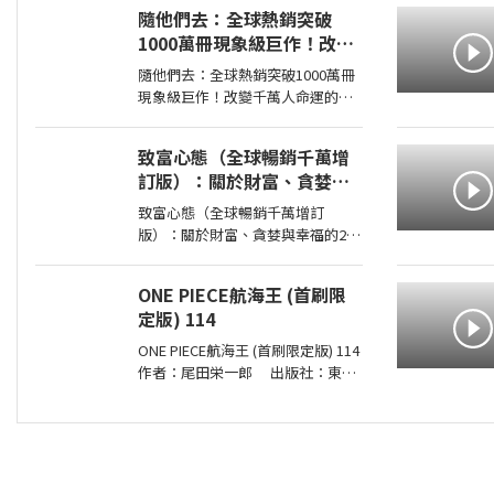
00:00:00 有一種愛情，永遠不會說
隨他們去：全球熱銷突破
出「我愛妳」， 卻比任何關係都更
1000萬冊現象級巨作！改變
刻骨銘心…… 東野圭吾：在本格推
千萬人命運的心理技巧【附
理的
隨他們去：全球熱銷突破1000萬冊
放下執念明信片】
現象級巨作！改變千萬人命運的心
理技巧【附放下執念明信片】 作
者：梅爾•羅賓斯（Mel Robbins）
致富心態（全球暢銷千萬增
出版社：平安文化 出版日期：
訂版）：關於財富、貪婪與
2026-07-03 00:00:00 ＜內容簡介＞
幸福的20堂理財課
戒掉你
致富心態（全球暢銷千萬增訂
版）：關於財富、貪婪與幸福的20
堂理財課 作者：摩根．豪瑟
Morgan Housel 周玉文 林俊宏 出
ONE PIECE航海王 (首刷限
版社：天下文化出版社 出版日
定版) 114
期：2026-02-02 00:00:00 特別收錄
２篇彩蛋加碼
ONE PIECE航海王 (首刷限定版) 114
作者：尾田栄一郎 出版社：東立
出版日期：2026-08-03 00:00:00
消失在歷史黑暗當中的「諸神峽谷
事件」，其全貌終於即將揭曉！席
捲號稱最可怕海賊團的洛克斯海賊
團