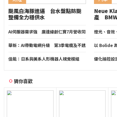
颱風白海豚進逼 台水盤點防颱
Neue K
整備全力穩供水
產 BM
i3 量產
AI伺服器需求強 廣達緯創仁寶7月營收同
燈光、音效、
攀新高
Torcal 將導
新座艙體驗
華新：AI帶動電網升級 第3季電纜及不銹
以 Boli
鋼事業持平
Bugatti 
佳能：日系與美系人形機器人視覺模組
優化操控設定、
下半年出貨
統 小改款 T
猜你喜歡