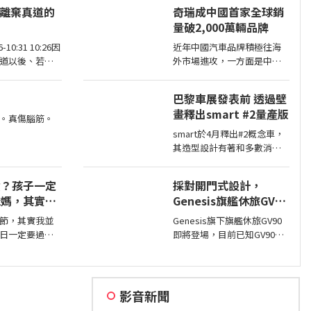
，我很清楚這
大的鋁圈，還有越野設定，
- 離棄真道的
奇瑞成中國首家全球銷
之間的那種感
但這不表示Sahara的越野能
量破2,000萬輛品牌
力就比較弱，絕大多數的越
野路面Sahara還是可以輕鬆
10:31 10:26因
近年中國汽車品牌積極往海
通過，但就跟標題講的一
道以後、若故
外市場進攻，一方面是中國
樣…
的祭就再沒有
市場需求不足，另一方面是
7惟有戰懼等候審判
要擴展市場版圖，近日奇瑞
巴黎車展發表前 透過壁
人的烈火
宣布全球累積銷量突破2,000
畫釋出smart #2量產版
萬輛，也是第一家達此成績
。真傷腦筋。
的中國汽車品牌。
smart於4月釋出#2概念車，
其造型設計有著和多數消費
者印象中smart該有的樣貌，
同時也預告#2戶在巴黎車展
債？孩子一定
採對開門式設計，
亮相，近日smart就透過壁畫
爸媽，其實我
Genesis旗艦休旅GV90
公布#2量產版樣貌。
即將現身
節，其實我並
Genesis旗下旗艦休旅GV90
日一定要過，
即將登場，目前已知GV90將
人都有好父
會採對開式車門設計，而動
是不過節的，
力部分預計將會純電系統。
儀式感，生活
影音新聞