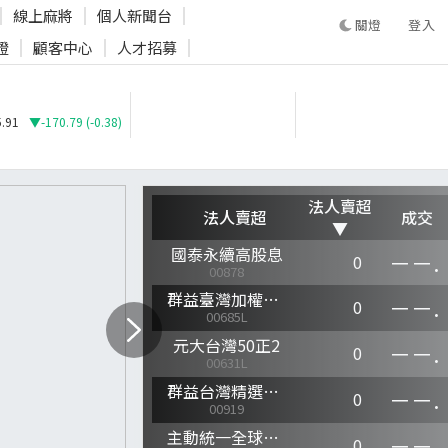
線上麻將
個人新聞台
登入
證
顧客中心
人才招募
登入
.91
▼-170.79 (-0.38)