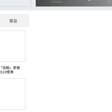
禁忌
CoWoS、玻璃基板夯
懂AI供應鏈受惠股
隨著AI、高效能運算（HPC）與資料中心快
「這點」更致
主題之一。過去晶片只要持續縮小製程，就能
比10億貴
升