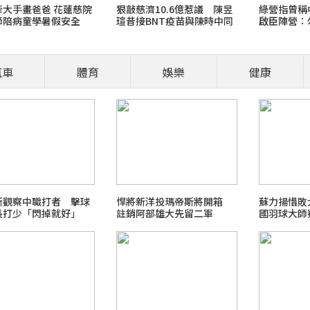
牽大手畫爸爸 花蓮慈院
狠敲慈濟10.6億惹議 陳昱
綠營指曾稱
節陪病童學暑假安全
瑄昔接BNT疫苗與陳時中同
啟臣陣營：
框
汽車
體育
娛樂
健康
營養師、醫師開講
食安風暴：大豆沙拉油(苯駢
職場菜鳥生存
斯觀察中職打者 擊球
悍將新洋投瑪帝斯將開箱
蘇力揚惜敗
長打少「閃掉就好」
註銷阿部雄大先留二軍
國羽球大師
2026 FIFA世界盃足球賽
最新霸凌新聞事件！零容忍
北檢爭議案件進度整理