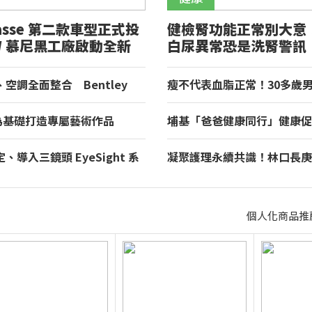
lasse 第二款車型正式投
健檢腎功能正常別大意
W 慕尼黑工廠啟動全新
白尿異常恐是洗腎警訊
空調全面整合 Bentley
瘦不代表血脂正常！30多歲
入 Curation Engine 打造全
飆破400
de 為基礎打造專屬藝術作品
埔基「爸爸健康同行」健康
發表全球唯一 Destrier
合醫療、警消守護民眾健康
導入三鏡頭 EyeSight 系
凝聚護理永續共識！林口長庚
oyota GR86 正式登場
界打造永續護理職場，共創健
個人化商品推