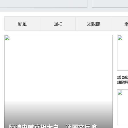
颱風
回扣
父親節
議員
讓陳
陳時中喊真相大白 鄭麗文反嗆