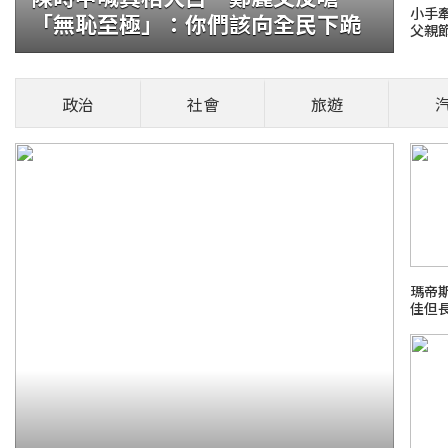
小手
「無恥至極」：你們該向全民下跪
父親
置 飛魚科技半年度業績
政治
社會
旅遊
公司（「飛魚科技」或「公司」，股份代號：
月的未經審計的盈利預警公告。期
健康頭條！
瑪帝
佳但