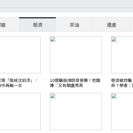
爆瘦
慈濟
茶油
遺產
獻策「換掉沈伯洋」：
10億騙局律師背景曝！他酸
慈濟被詐騙
時中再輸一次
爆：又有關盧秀燕
命？學者：