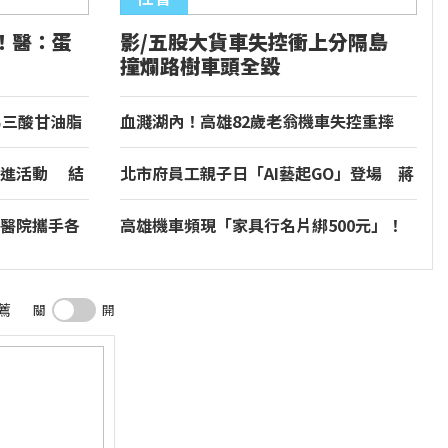
！醫：蛋
影/五股大貨車失控衝上分隔島
撞爛路樹車頭全毀
男三酸甘油脂
血濺湖內！高雄82歲老翁機車失控重摔
電桿旁慘死檢警相驗
促進活動 結
北市府員工親子日「AI藝起GO」登場 蔣
與安全
萬安秀友善育兒職場政策
醫院攜手各
高雄機車頻現「家具行名片綁500元」！
康台灣
老闆喊冤：沒這個閒錢
薦
關
開