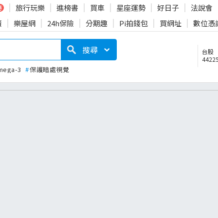
旅行玩樂
進榜書
買車
星座運勢
好日子
法說會
時
賣
樂屋網
24h保險
分期趣
Pi拍錢包
買網址
數位憑
搜尋
台股
44225
mega-3
#
保護暗處視覺