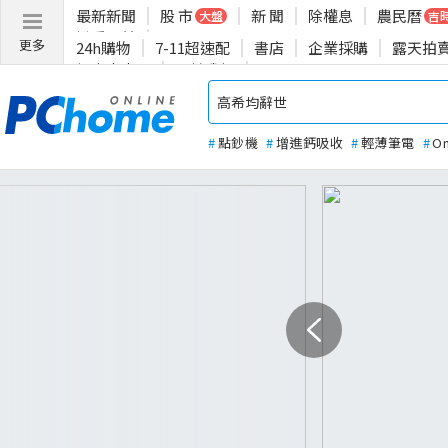
最新新聞
股 市
新 聞
除權息
農民曆
大盤
吉
揪愛公益
更多
24h購物
7-11超速配
書店
企業採購
露天拍
投資人專區
關於我們
#
點鈔機
#
增進鈣吸收
#
輕薄筆電
#
O