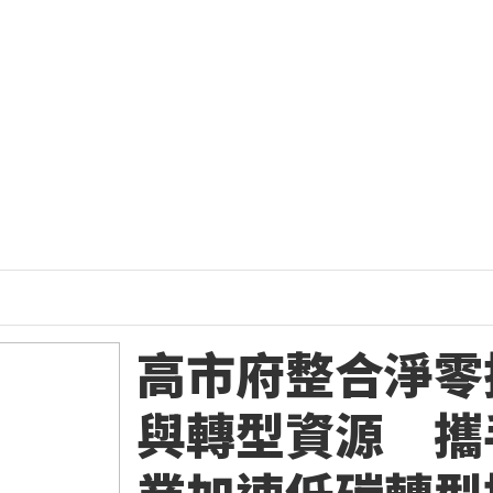
高市府整合淨零
與轉型資源 攜