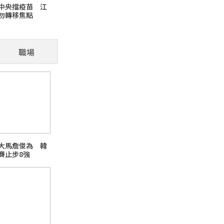
中央擋疫苗 江
勿轉移焦點
毛孩適應新環境需要時
才是融入的第一步
職場
火報記者 張舜傑／報導 寵物面對新環境需要
讓牠們融入，先建立安全感並給予時間，讓毛孩
芘)超標
大馬詹俊為 韓
賽止步8強
日本熊本強震台股大跌
話題熱搜 PChome旅行玩樂