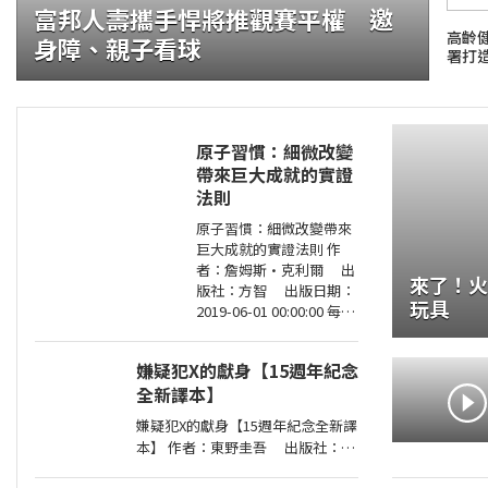
富邦人壽攜手悍將推觀賽平權 邀
高齡
身障、親子看球
署打
原子習慣：細微改變
帶來巨大成就的實證
法則
證大咬的船?.自助餐
原子習慣：細微改變帶來
巨大成就的實證法則 作
者：詹姆斯•克利爾 出
來了！火光
版社：方智 出版日期：
玩具
2019-06-01 00:00:00 每天
都進步1%，一年後，你
會進步37倍；每天都退步
嫌疑犯X的獻身【15週年紀念
1%，一年後，你會弱化
全新譯本】
到趨近於0！你的
嫌疑犯X的獻身【15週年紀念全新譯
本】 作者：東野圭吾 出版社：皇
冠文化 出版日期：2020-07-27