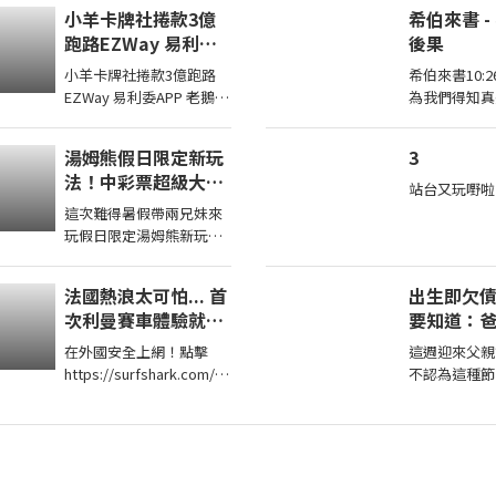
taiwanfood
二小時499元台南市安平
手、情史豐富
小羊卡牌社捲款3億
希伯來書 
streetfood
區育平五街79號
種感覺，你我
跑路EZWay 易利委
後果
062985552 ...
覺，現
APP 老鵝特搜1836
小羊卡牌社捲款3億跑路
希伯來書10:26-
EZWay 易利委APP 老鵝特
為我們得知真
搜1836 本期獎品2022
意犯罪、贖罪
CPBL 黃勇傳親筆簽名卡
了． 10:2
湯姆熊假日限定新玩
3
延長至8月14日 ...
和那燒滅眾敵
法！中彩票超級大獎
站台又玩嘢啦
原來這些機台彩票這
這次難得暑假帶兩兄妹來
麼多！【Bobo TV】
玩假日限定湯姆熊新玩法
療育丟代幣得了超多獎帶
兩兄妹去玩其他機台意外
法國熱浪太可怕... 首
出生即欠
得到超多彩票！ 我們的蹦
次利曼賽車體驗就碰
要知道：
蹦 ...
到撞車！
不欠你們
在外國安全上網！點擊
這週迎來父親
https://surfshark.com/a
不認為這種節
ppledad 或用優惠碼
因為不是每個
APPLEDAD 以獲得額外4
母。而我們家
個月Surfshark 服務！
平時也沒什麼
趨近冷