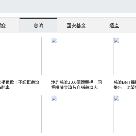
爆瘦
慈濟
國安基金
遺產
安拒道歉！不認挺慈濟
涉詐慈濟10.6億遭羈押 同
慈濟BNT採
苗翻車
業曝陳昱瑄昔自稱慈濟志
提告 沈榮
工、曾晉見證嚴
麼編？