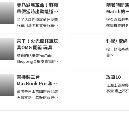
有手也沒有磁吸蠻大一隻
秋聯。
美乃滋新革命！野餐
隨著時間
的，大尺寸吊環掛在包包
帶便當時出動這道，
Match的
...
保證小孩都超愛 日本
除了沾醬你還試過什麼美
很久沒看葳老
男子的家庭料理
乃滋用法呢其實美乃滋炒
還蠻推薦的 但 我發現隨著
TASTY NOTE
一炒真的很好吃，代表的
間的推進 強
料理便是，但是今天我不
耐 想要找三
來了！火光摩托車玩
科學/ 聖經 /
用蝦仁，改成 ...
對象 連朋友
具OMG 開箱 玩具
哈，怪盜基德
書～ _ _ _ _ _ _ _ 一提起進化
標籤的貼紙是YouTube
論與創造論，
Shopping X 蝦皮賣場的商
裡可能第一時
城連結都是透過【蝦皮商
論很科
城/ 蝦皮優選/ 蝦皮直營】
直接裝三台
玫事10
官方認證賣家不一定都是
MacBook Pro 和
我購買 ...
江湖上紛紛擾
iPad Pro 都可以！最
事實 世上不
這次去日本福岡旅行我深
強電腦包 STM DUX
間總有千千萬
深體會到一款好的背包能
開箱！還可以當爸爸
有著一座山 
救命。這部影片要來跟大
媽媽包使用裝尿布
恆嵩 一山之
家分享我近期最愛的STM
DUX 系列後背包。 它不只
外型 ...