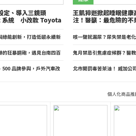
設定、導入三鏡頭
王凱猝逝掀起睡眠健康
ht 系統 小改款 Toyota
注！醫籲：最危險的不
正式登場
而是「這個」錯覺
與綠能創新，打造低碳永續新
咳一聲就漏尿？尿失禁是老化
租車榮獲國家品牌玉山獎！
醫揭：不同尿失禁的治療方式
赫的狂暴鋼砲，遇見台南四百
鬼月禁忌引焦慮症候群？醫教
理與舌尖上的AMG！
症狀與焦慮迷思
房、500 品牌參與，戶外汽車改
北市開罰毒苦茶油！ 威加公
 2026 TAA 國際 HI-END
不實」重罰300萬
北君悅登場
個人化商品推