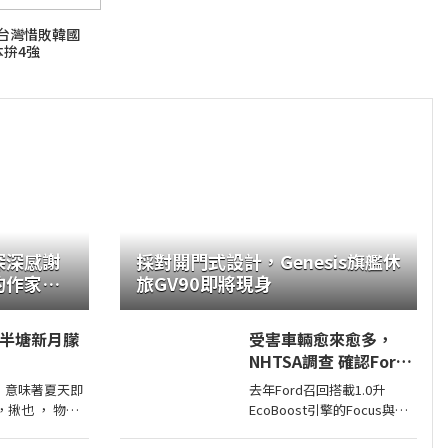
賽台灣惜敗韓國
本拚4強
深深感謝
採對開門式設計，Genesis旗艦休
的作家，
旅GV90即將現身
庭！
- 半塘新月朦
受害車輛愈來愈多，
NHTSA調查 確認Ford
1.0升EcoBoost引擎正
， 意味著夏天即
去年Ford召回搭載1.0升
時皮帶會產生碎屑導致
 ，揪也 ， 物於
EcoBoost引擎的Focus與
引擎鎖死
 與格友分享此立
Fiesta，因發生失去動力或引