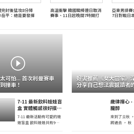
遭完封後猛攻8分降
高溫衝擊 韓國職棒連日取消
亞東男排
林岳平：總是要發揮
賽事、11日起晚間7時開打
7日對戰日
太可怕... 首次利曼賽車
好書推薦《女大當家》
到撞車！
分享自己想法震撼讀者
讓我看到不同樣貌的家
7-11 最新飲料娃娃盲
歲律禪心 
盒 實體觸感很好摸你
朧醉
想抽中哪一款
7-11 最新活動有可愛的娃
來到了立秋 
娃盲盒 飲料娃娃共有9款
將過去 ， 秋
實體觸感很好只有腳腳沒
此而揪歛 ，