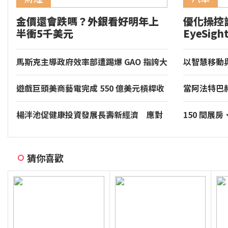
金價還會跌嗎？外銀看好明年上
優化操控
半衝5千美元
EyeSig
GR86 
馬斯克主導政府效率部遭踢爆 GAO 指誇大
以智慧移動
節省
價值。和運
遊戲巨頭美商藝電完成 550 億美元槓桿收
當阿法特巴
購 首度轉為私有公司
年的慢調肌
楊泮池促健康投資發展長壽新經濟 應對
150 間展
超高齡國安危機
裝專區同步亮相
音響大展台
猜你喜歡