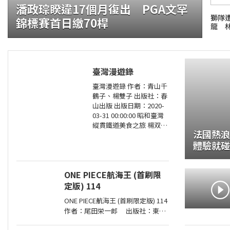
潘政琮睽違17個月復出 PGA文罕
獅隊
錦標賽首日繳70桿
龍 
臺灣漫遊錄
臺灣漫遊錄 作者：青山千
證大咬的船?.自助餐
鶴子、楊雙子 出版社：春
山出版 出版日期：2020-
03-31 00:00:00 昭和臺灣
縱貫鐵道美食之旅 楊双子
法國熱浪
虛構譯作《臺灣漫遊錄》
體驗就碰
華麗面世 「我們一起吃遍
臺島吧！」――青山千鶴子（
ONE PIECE航海王 (首刷限
定版) 114
ONE PIECE航海王 (首刷限定版) 114
作者：尾田栄一郎 出版社：東立
出版日期：2026-08-03 00:00:00