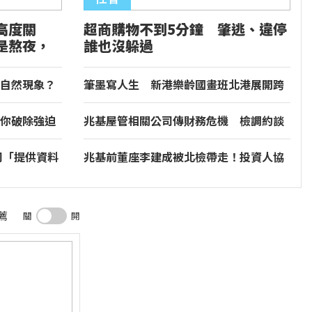
高度關
超商購物不到5分鐘 肇逃、違停
是熬夜，
誰也沒躲過
自然現象？
筆墨寫人生 新港樂齡國畫班北港展開跨
縣藝術旅程
你破除強迫
兆基屋管相關公司傳財務危機 檢調約談
前董事長
司「提供資料
兆基前董座李建成被北檢帶走！投資人協
商突喊卡
薦
關
開