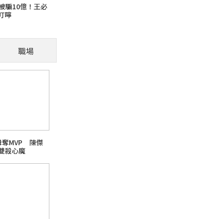
被騙10億！王必
叮嚀
貓咪為什麼喜歡把東西
職場
（示意圖：Gemini生成） 養貓的人一定遇
到地上。 很多人以為牠是在惡作劇，其實更多
芘)超標
母奪MVP 陳傑
雙殺心魔
日本熊本強震台股大跌
話題熱搜 PChome旅行玩樂