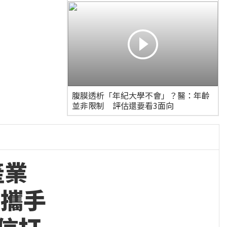
通過，但就跟標題講的一
樣…
腹膜透析「年紀大學不會」？醫：年齡
並非限制 評估還要看3面向
產業
控攜手