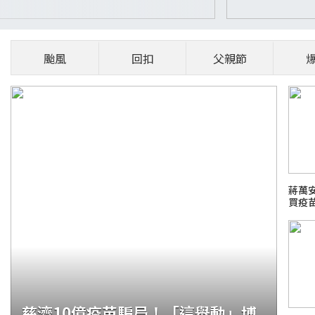
颱風
回扣
父親節
蔣萬
買疫
慈濟10億疫苗騙局！「這舉動」博