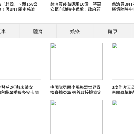
「辟穀」、藏158公
慈濟買疫苗遭騙10億 蔣萬
慈濟買BNT
金！假BNT騙走慈濟
安拒向陳時中道歉：政府若
勝憶陳時中
6億 豪宅地下室竟挖出
採購足夠疫苗不需民間出力
金庫
汽車
體育
娛樂
健康
營養師、醫師開講
食安風暴：大豆沙拉油(苯駢
職場菜鳥生存
宇替補2打數未敲安
桃園隊勇闖小馬聯盟世界青
3度作客天
LB台將單季最多安卡關
棒賽摘亞軍 張善政接機肯定
憲開轟擊退
2026 FIFA世界盃足球賽
拚戰精神
最新霸凌新聞事件！零容忍
北檢爭議案件進度整理