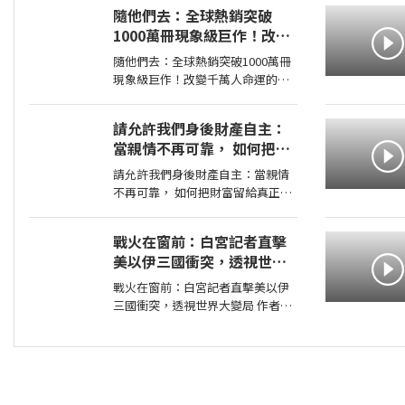
消失在歷史黑暗當中的「諸神峽谷
隨他們去：全球熱銷突破
事件」，其全貌終於即將揭曉！席
1000萬冊現象級巨作！改變
捲號稱最可怕海賊團的洛克斯海賊
千萬人命運的心理技巧【附
團
隨他們去：全球熱銷突破1000萬冊
放下執念明信片】
現象級巨作！改變千萬人命運的心
理技巧【附放下執念明信片】 作
者：梅爾•羅賓斯（Mel Robbins）
請允許我們身後財產自主：
出版社：平安文化 出版日期：
當親情不再可靠， 如何把財
2026-07-03 00:00:00 ＜內容簡介＞
富留給真正值得的人
戒掉你
請允許我們身後財產自主：當親情
不再可靠， 如何把財富留給真正值
得的人 作者：高愛倫 出版社：天
下雜誌 出版日期：2026-07-02
戰火在窗前：白宮記者直擊
00:00:00 當人心失去分寸，再高明
美以伊三國衝突，透視世界
的遺囑規劃也可能成為空談當人性
大變局
貪婪暴
戰火在窗前：白宮記者直擊美以伊
三國衝突，透視世界大變局 作者：
張經義 出版社：天下文化出版社
出版日期：2026-07-31 00:00:00
新聞告訴你，今天哪裡又開火； 這
本書告訴你，世界為什麼走到今
天。