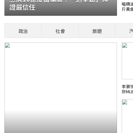
喝精油
證嚴信任
斤黃
10.
乾鮑
銀破364億元封王
政治
社會
旅遊
今(2026)年前6月國銀累計稅前盈餘達
0.8%，刷新歷年同期紀錄；其中
健康頭條！
李灝
拚M