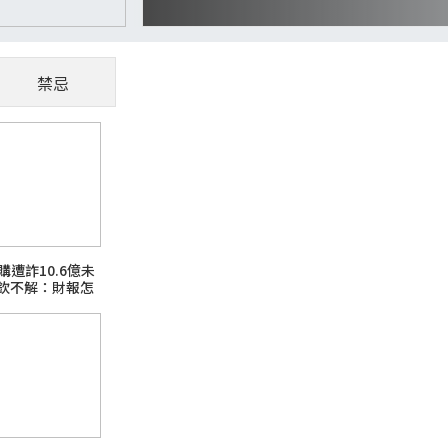
禁忌
CoWoS、玻璃基板夯
懂AI供應鏈受惠股
隨著AI、高效能運算（HPC）與資料中心快
購遭詐10.6億未
主題之一。過去晶片只要持續縮小製程，就能
欽不解：財報怎
升