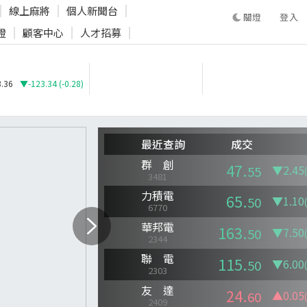
線上麻將
個人新聞台
登入
證
顧客中心
人才招募
登入
.36
▼-123.34 (-0.28)