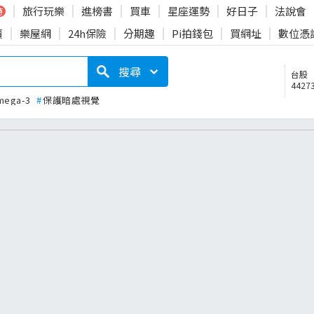
旅行玩樂
進榜書
買車
星座運勢
好日子
法說會
時
賣
樂屋網
24h保險
分期趣
Pi拍錢包
買網址
數位憑
搜尋
台股
44273
mega-3
#
保護暗處視覺