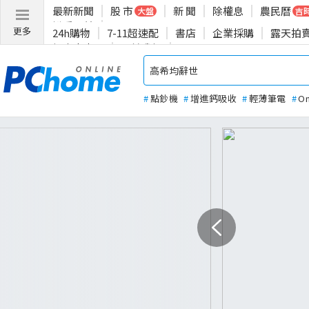
最新新聞
股 市
新 聞
除權息
農民曆
大盤
吉
揪愛公益
更多
24h購物
7-11超速配
書店
企業採購
露天拍
投資人專區
關於我們
#
點鈔機
#
增進鈣吸收
#
輕薄筆電
#
O